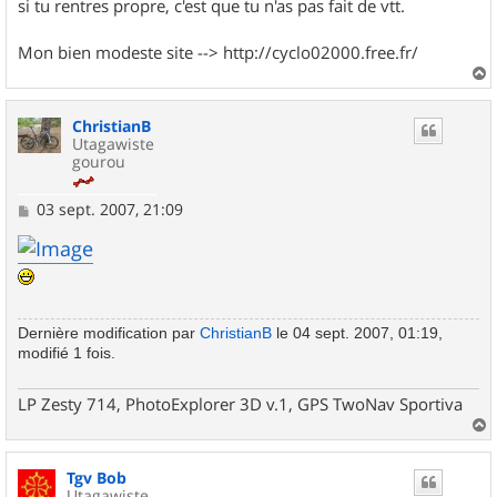
si tu rentres propre, c'est que tu n'as pas fait de vtt.
Mon bien modeste site --> http://cyclo02000.free.fr/
a
u
ChristianB
t
Utagawiste
gourou
M
03 sept. 2007, 21:09
e
s
s
a
g
e
Dernière modification par
ChristianB
le 04 sept. 2007, 01:19,
modifié 1 fois.
LP Zesty 714, PhotoExplorer 3D v.1, GPS TwoNav Sportiva
a
u
Tgv Bob
t
Utagawiste