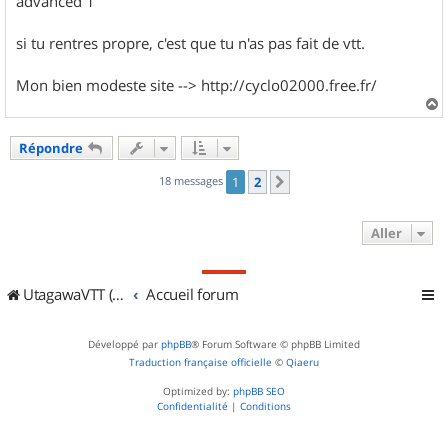
advanced 1
si tu rentres propre, c'est que tu n'as pas fait de vtt.
Mon bien modeste site --> http://cyclo02000.free.fr/
a
u
Répondre
t
18 messages
1
2
Suivant
Aller
UtagawaVTT (Randos VTT et VTTAE avec traces GPS)
Accueil forum
Développé par
phpBB
® Forum Software © phpBB Limited
Traduction française officielle
©
Qiaeru
Optimized by:
phpBB SEO
Confidentialité
|
Conditions