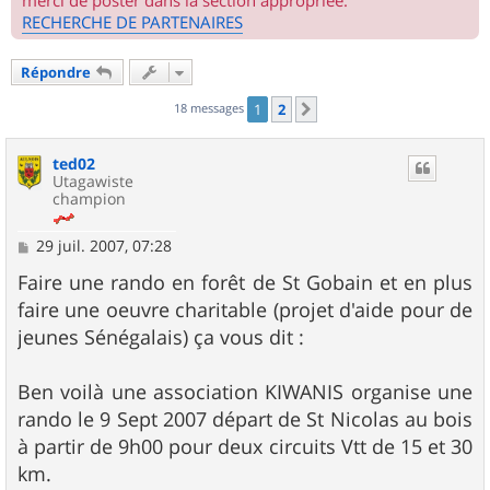
merci de poster dans la section appropriée.
RECHERCHE DE PARTENAIRES
Répondre
18 messages
1
2
Suivant
ted02
Utagawiste
champion
M
29 juil. 2007, 07:28
e
s
Faire une rando en forêt de St Gobain et en plus
s
faire une oeuvre charitable (projet d'aide pour de
a
g
jeunes Sénégalais) ça vous dit :
e
Ben voilà une association KIWANIS organise une
rando le 9 Sept 2007 départ de St Nicolas au bois
à partir de 9h00 pour deux circuits Vtt de 15 et 30
km.