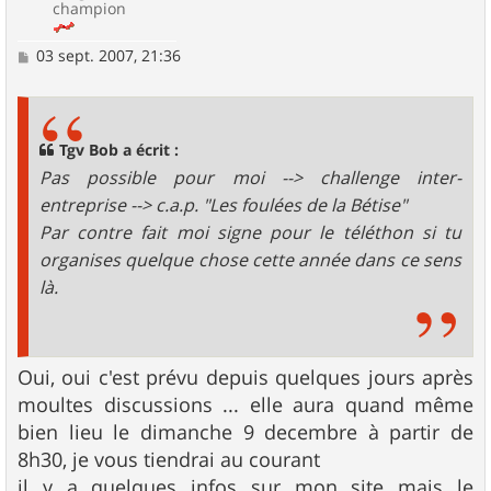
champion
M
03 sept. 2007, 21:36
e
s
s
a
g
Tgv Bob a écrit :
e
Pas possible pour moi --> challenge inter-
entreprise --> c.a.p. "Les foulées de la Bétise"
Par contre fait moi signe pour le téléthon si tu
organises quelque chose cette année dans ce sens
là.
Oui, oui c'est prévu depuis quelques jours après
moultes discussions ... elle aura quand même
bien lieu le dimanche 9 decembre à partir de
8h30, je vous tiendrai au courant
il y a quelques infos sur mon site mais le