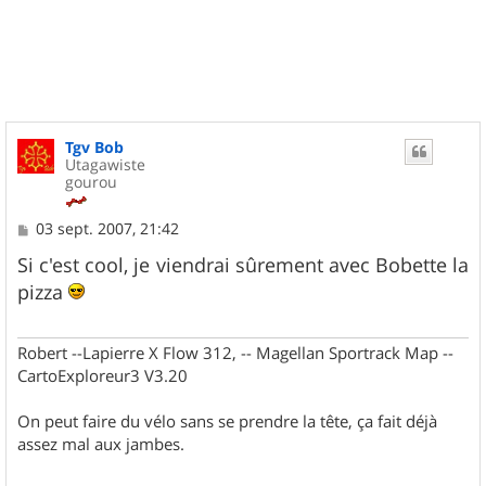
u
t
Tgv Bob
Utagawiste
gourou
M
03 sept. 2007, 21:42
e
s
Si c'est cool, je viendrai sûrement avec Bobette la
s
pizza
a
g
e
Robert --Lapierre X Flow 312, -- Magellan Sportrack Map --
CartoExploreur3 V3.20
On peut faire du vélo sans se prendre la tête, ça fait déjà
assez mal aux jambes.