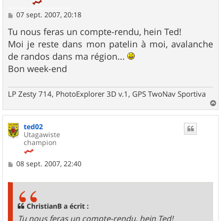
M
07 sept. 2007, 20:18
e
s
Tu nous feras un compte-rendu, hein Ted!
s
Moi je reste dans mon patelin à moi, avalanche
a
g
de randos dans ma région...
e
Bon week-end
LP Zesty 714, PhotoExplorer 3D v.1, GPS TwoNav Sportiva
a
u
ted02
t
Utagawiste
champion
M
08 sept. 2007, 22:40
e
s
s
a
g
ChristianB a écrit :
e
Tu nous feras un compte-rendu, hein Ted!