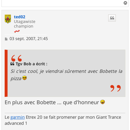
a
u
ted02
t
Utagawiste
champion
M
03 sept. 2007, 21:45
e
s
s
a
g
Tgv Bob a écrit :
e
Si c'est cool, je viendrai sûrement avec Bobette la
pizza
En plus avec Bobette ... que d'honneur
Le
garmin
Etrex 20 se fait promener par mon Giant Trance
advanced 1