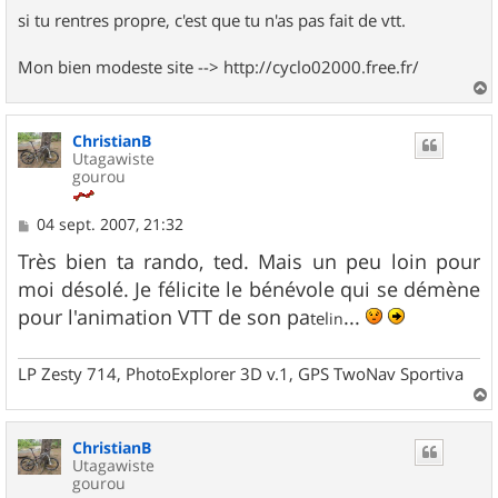
si tu rentres propre, c'est que tu n'as pas fait de vtt.
Mon bien modeste site --> http://cyclo02000.free.fr/
a
u
ChristianB
t
Utagawiste
gourou
M
04 sept. 2007, 21:32
e
s
Très bien ta rando, ted. Mais un peu loin pour
s
moi désolé. Je félicite le bénévole qui se démène
a
g
pour l'animation VTT de son pa
...
tel
in
e
LP Zesty 714, PhotoExplorer 3D v.1, GPS TwoNav Sportiva
a
u
ChristianB
t
Utagawiste
gourou