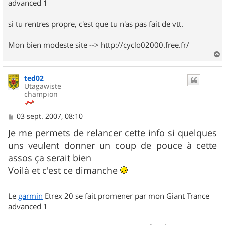
advanced 1
si tu rentres propre, c'est que tu n'as pas fait de vtt.
Mon bien modeste site --> http://cyclo02000.free.fr/
a
u
ted02
t
Utagawiste
champion
M
03 sept. 2007, 08:10
e
s
Je me permets de relancer cette info si quelques
s
uns veulent donner un coup de pouce à cette
a
g
assos ça serait bien
e
Voilà et c'est ce dimanche
Le
garmin
Etrex 20 se fait promener par mon Giant Trance
advanced 1