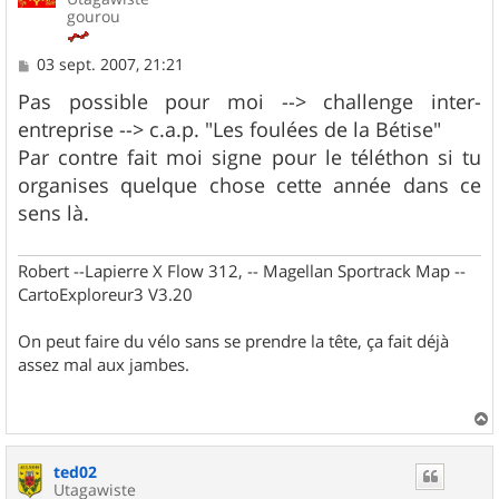
gourou
M
03 sept. 2007, 21:21
e
s
Pas possible pour moi --> challenge inter-
s
entreprise --> c.a.p. "Les foulées de la Bétise"
a
g
Par contre fait moi signe pour le téléthon si tu
e
organises quelque chose cette année dans ce
sens là.
Robert --Lapierre X Flow 312, -- Magellan Sportrack Map --
CartoExploreur3 V3.20
On peut faire du vélo sans se prendre la tête, ça fait déjà
assez mal aux jambes.
a
u
ted02
t
Utagawiste