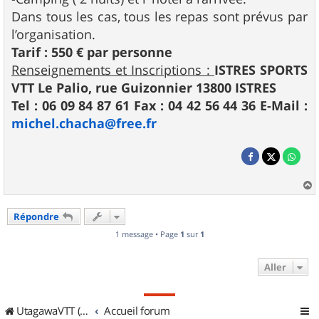
Dans tous les cas, tous les repas sont prévus par
l’organisation.
Tarif : 550 € par personne
Renseignements et Inscriptions :
ISTRES SPORTS
VTT Le Palio, rue Guizonnier 13800 ISTRES
Tel : 06 09 84 87 61 Fax : 04 42 56 44 36 E-Mail :
michel.chacha@free.fr
a
u
Répondre
t
1 message • Page
1
sur
1
Aller
UtagawaVTT (Randos VTT et VTTAE avec traces GPS)
Accueil forum