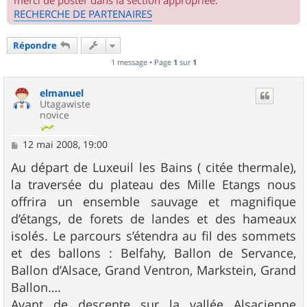
merci de poster dans la section appropriée.
RECHERCHE DE PARTENAIRES
Répondre
1 message • Page
1
sur
1
elmanuel
Utagawiste
novice
M
12 mai 2008, 19:00
e
s
Au départ de Luxeuil les Bains ( citée thermale),
s
la traversée du plateau des Mille Etangs nous
a
g
offrira un ensemble sauvage et magnifique
e
d’étangs, de forets de landes et des hameaux
isolés. Le parcours s’étendra au fil des sommets
et des ballons : Belfahy, Ballon de Servance,
Ballon d’Alsace, Grand Ventron, Markstein, Grand
Ballon….
Avant de descente sur la vallée Alsacienne