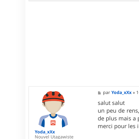
m
a
r
s
M
par
Yoda_xXx
»
1
e
s
salut salut
s
un peu de rens,
a
g
de plus mais a p
e
merci pour les 
Yoda_xXx
Nouvel Utagawiste