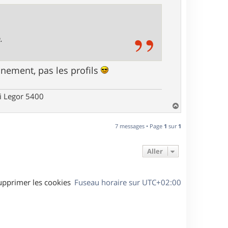
.
inement, pas les profils
hi Legor 5400
H
a
u
7 messages • Page
1
sur
1
t
Aller
upprimer les cookies
Fuseau horaire sur
UTC+02:00