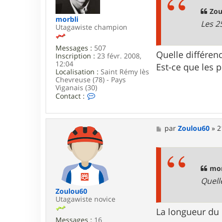
a
g
Zou
e
morbli
Les 2
Utagawiste champion
Messages :
507
Quelle différen
Inscription :
23 févr. 2008,
12:04
Est-ce que les p
Localisation :
Saint Rémy lès
Chevreuse (78) - Pays
Viganais (30)
C
Contact :
o
n
t
a
M
par
Zoulou60
»
2
c
e
t
s
e
s
r
a
m
g
mor
o
e
Quell
r
b
Zoulou60
l
Utagawiste novice
i
La longueur du p
Messages :
16