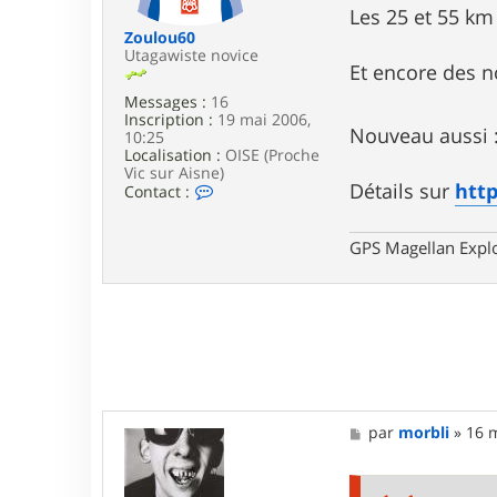
e
Les 25 et 55 km
d
a
Zoulou60
_
Utagawiste novice
Et encore des 
x
X
Messages :
16
x
Inscription :
19 mai 2006,
Nouveau aussi 
10:25
Localisation :
OISE (Proche
Vic sur Aisne)
Détails sur
http
C
Contact :
o
n
t
GPS Magellan Explo
a
c
t
e
r
Z
o
u
l
o
M
par
morbli
»
16 m
u
e
6
s
0
s