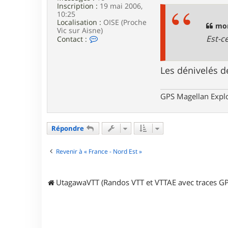
Inscription :
19 mai 2006,
10:25
Localisation :
OISE (Proche
mor
Vic sur Aisne)
Est-ce
C
Contact :
o
n
t
Les dénivelés d
a
c
t
e
GPS Magellan Explo
r
Z
o
u
Répondre
l
o
Revenir à « France - Nord Est »
u
6
0
UtagawaVTT (Randos VTT et VTTAE avec traces GP