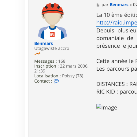
M
par
Benmars
»
0
e
s
La 10 ème éditi
s
http://raid.imper
a
g
Depuis plusieu
e
domaniale de C
Benmars
présence le jou
Utagawiste accro
Cette année le 
Messages :
168
Inscription :
22 mars 2006,
Les parcours pa
21:39
Localisation :
Poissy (78)
C
Contact :
DISTANCES : RA
o
n
RIC KID : parc
t
a
c
t
e
r
B
e
n