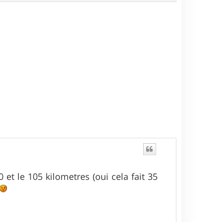
a
u
t
 et le 105 kilometres (oui cela fait 35