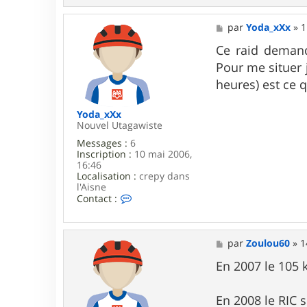
a
c
M
par
Yoda_xXx
»
1
t
e
e
s
Ce raid demand
r
s
d
Pour me situer j
a
a
g
heures) est ce q
h
e
u
Yoda_xXx
Nouvel Utagawiste
Messages :
6
Inscription :
10 mai 2006,
16:46
Localisation :
crepy dans
l'Aisne
C
Contact :
o
n
t
a
M
par
Zoulou60
»
1
c
e
t
s
En 2007 le 105 
e
s
r
a
Y
g
En 2008 le RIC 
o