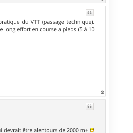
a
u
t
ratique du VTT (passage technique).
e long effort en course a pieds (5 à 10
H
a
u
t
ui devrait être alentours de 2000 m+