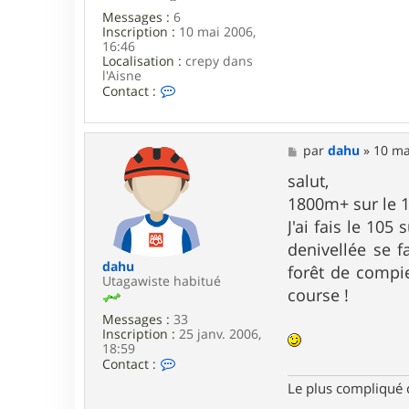
Messages :
6
Inscription :
10 mai 2006,
16:46
Localisation :
crepy dans
l'Aisne
C
Contact :
o
n
t
a
M
par
dahu
»
10 ma
c
e
t
s
salut,
e
s
1800m+ sur le 1
r
a
Y
g
J'ai fais le 105
o
e
denivellée se f
d
a
dahu
forêt de compie
_
Utagawiste habitué
course !
x
X
Messages :
33
x
Inscription :
25 janv. 2006,
18:59
C
Contact :
o
Le plus compliqué c
n
t