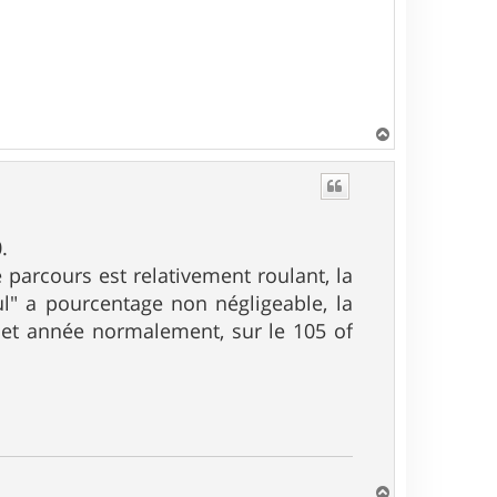
H
a
u
t
.
le parcours est relativement roulant, la
ul" a pourcentage non négligeable, la
 cet année normalement, sur le 105 of
H