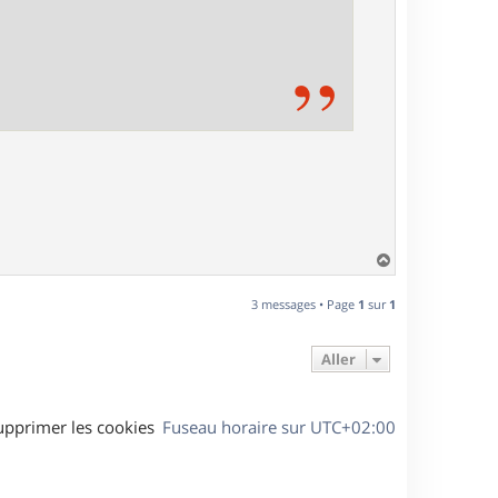
H
a
u
3 messages • Page
1
sur
1
t
Aller
upprimer les cookies
Fuseau horaire sur
UTC+02:00