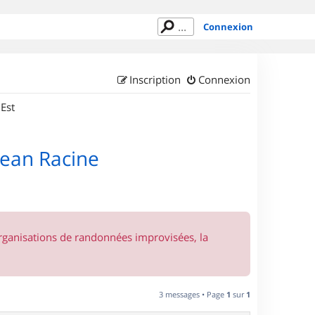
Connexion
Inscription
Connexion
 Est
Jean Racine
organisations de randonnées improvisées, la
3 messages • Page
1
sur
1