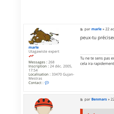
u
2
0
M
par
marle
»
22 a
e
s
peux-tu préciser
s
a
marle
g
Utagawiste expert
e
Tu ne te sens pas e
Messages :
268
cela ira rapidement
Inscription :
24 déc. 2005,
17:54
Localisation :
33470 Gujan-
Mestras
C
Contact :
o
n
t
a
M
par
Benmars
»
2
c
e
t
s
e
s