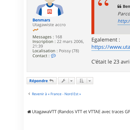
r
a
m
g
Ben
a
e
Parcou
r
l
Benmars
http:
e
Utagawiste accro
Messages :
168
Egalement :
Inscription :
22 mars 2006,
21:39
https://www.ut
Localisation :
Poissy (78)
C
Contact :
o
C'était le 23 avr
n
t
a
c
Répondre
t
e
r
Revenir à « France - Nord Est »
B
e
n
m
UtagawaVTT (Randos VTT et VTTAE avec traces GP
a
r
s