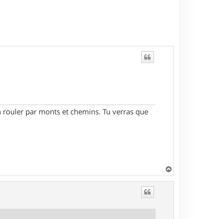
'en rouler par monts et chemins. Tu verras que
H
a
u
t