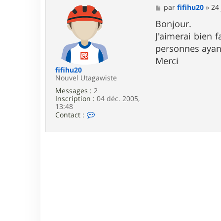
M
par
fifihu20
»
24 
e
s
Bonjour.
s
J'aimerai bien 
a
g
personnes ayant
e
Merci
fifihu20
Nouvel Utagawiste
Messages :
2
Inscription :
04 déc. 2005,
13:48
C
Contact :
o
n
t
a
c
t
e
r
f
i
f
i
h