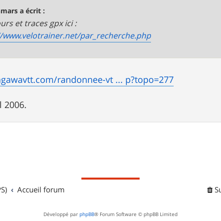
mars a écrit :
rs et traces gpx ici :
//www.velotrainer.net/par_recherche.php
agawavtt.com/randonnee-vt ... p?topo=277
il 2006.
S)
Accueil forum
S
Développé par
phpBB
® Forum Software © phpBB Limited