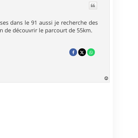
uses dans le 91 aussi je recherche des
in de découvrir le parcourt de 55km.
H
a
u
t