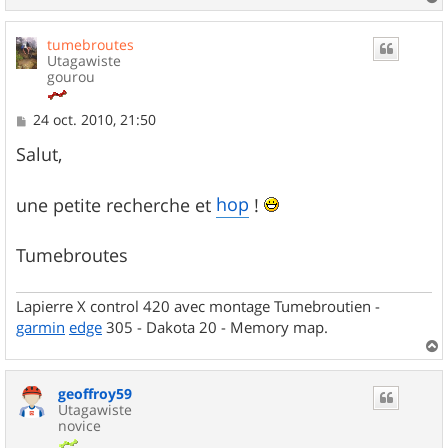
a
u
tumebroutes
t
Utagawiste
gourou
M
24 oct. 2010, 21:50
e
s
Salut,
s
a
g
hop
une petite recherche et
!
e
Tumebroutes
Lapierre X control 420 avec montage Tumebroutien -
garmin
edge
305 - Dakota 20 - Memory map.
a
u
geoffroy59
t
Utagawiste
novice