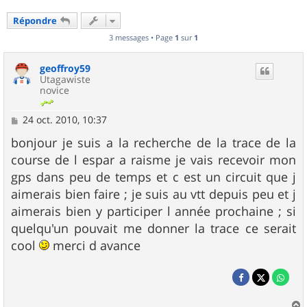
Répondre
3 messages • Page
1
sur
1
geoffroy59
Utagawiste
novice
M
24 oct. 2010, 10:37
e
s
bonjour je suis a la recherche de la trace de la
s
course de l espar a raisme je vais recevoir mon
a
g
gps dans peu de temps et c est un circuit que j
e
aimerais bien faire ; je suis au vtt depuis peu et j
aimerais bien y participer l année prochaine ; si
quelqu'un pouvait me donner la trace ce serait
cool
merci d avance