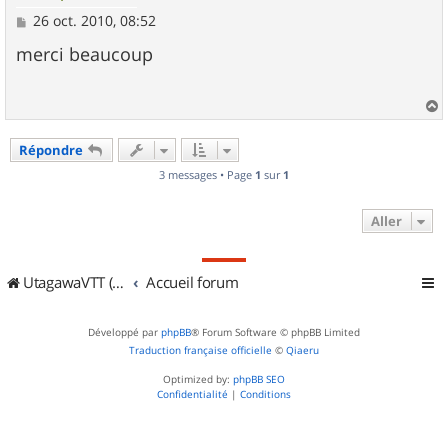
M
26 oct. 2010, 08:52
e
s
merci beaucoup
s
a
g
e
a
u
Répondre
t
3 messages • Page
1
sur
1
Aller
UtagawaVTT (Randos VTT et VTTAE avec traces GPS)
Accueil forum
Développé par
phpBB
® Forum Software © phpBB Limited
Traduction française officielle
©
Qiaeru
Optimized by:
phpBB SEO
Confidentialité
|
Conditions