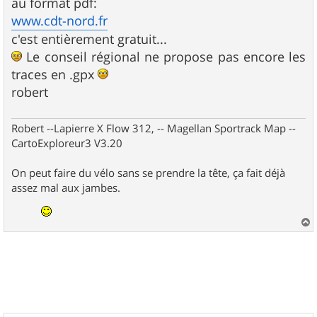
au format pdf:
e
www.cdt-nord.fr
c'est entièrement gratuit...
Le conseil régional ne propose pas encore les
traces en .gpx
robert
Robert --Lapierre X Flow 312, -- Magellan Sportrack Map --
CartoExploreur3 V3.20
On peut faire du vélo sans se prendre la tête, ça fait déjà
assez mal aux jambes.
a
u
t