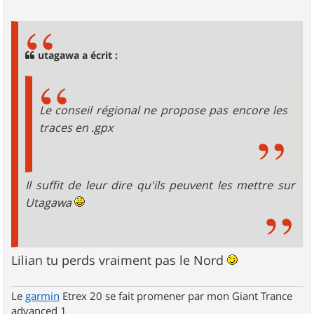
e
s
s
a
g
utagawa a écrit :
e
Le conseil régional ne propose pas encore les
traces en .gpx
Il suffit de leur dire qu'ils peuvent les mettre sur
Utagawa
Lilian tu perds vraiment pas le Nord
Le
garmin
Etrex 20 se fait promener par mon Giant Trance
advanced 1