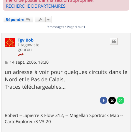
merci de poster dans la section appropriée.
RECHERCHE DE PARTENAIRES
Répondre
9 messages • Page
1
sur
1
Tgv Bob
Utagawiste
gourou
M
14 sept. 2006, 18:30
e
s
un adresse à voir pour quelques circuits dans le
s
Nord et le Pas de Calais.
a
g
Traces téléchargeables...
e
Robert --Lapierre X Flow 312, -- Magellan Sportrack Map --
CartoExploreur3 V3.20