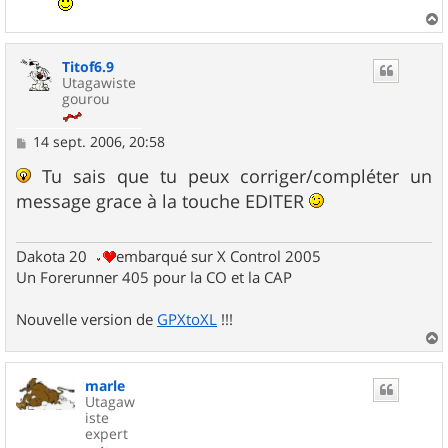
a
u
Titof6.9
t
Utagawiste
gourou
M
14 sept. 2006, 20:58
e
s
Tu sais que tu peux corriger/compléter un
s
message grace à la touche EDITER
a
g
e
Dakota 20
embarqué sur X Control 2005
Un Forerunner 405 pour la CO et la CAP
Nouvelle version de
GPXtoXL
!!!
a
u
marle
t
Utagaw
iste
expert