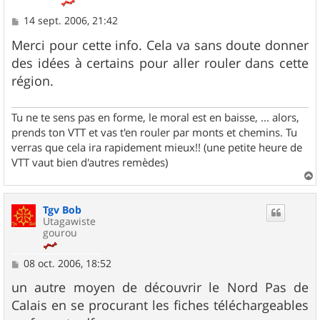
M
14 sept. 2006, 21:42
e
s
Merci pour cette info. Cela va sans doute donner
s
des idées à certains pour aller rouler dans cette
a
g
région.
e
Tu ne te sens pas en forme, le moral est en baisse, ... alors,
prends ton VTT et vas t'en rouler par monts et chemins. Tu
verras que cela ira rapidement mieux!! (une petite heure de
VTT vaut bien d'autres remèdes)
a
u
Tgv Bob
t
Utagawiste
gourou
M
08 oct. 2006, 18:52
e
s
un autre moyen de découvrir le Nord Pas de
s
Calais en se procurant les fiches téléchargeables
a
g