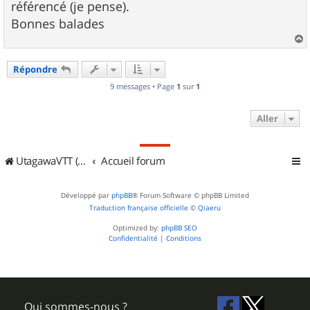
référencé (je pense).
Bonnes balades
a
u
Répondre
t
9 messages • Page
1
sur
1
Aller
UtagawaVTT (Randos VTT et VTTAE avec traces GPS)
Accueil forum
Développé par
phpBB
® Forum Software © phpBB Limited
Traduction française officielle
©
Qiaeru
Optimized by:
phpBB SEO
Confidentialité
|
Conditions
Qui sommes-nous ?