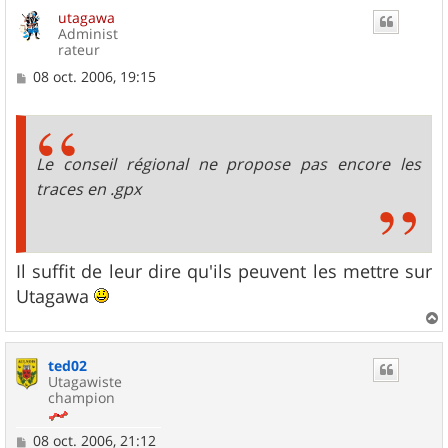
utagawa
Administ
rateur
M
08 oct. 2006, 19:15
e
s
s
a
g
Le conseil régional ne propose pas encore les
e
traces en .gpx
Il suffit de leur dire qu'ils peuvent les mettre sur
Utagawa
a
u
ted02
t
Utagawiste
champion
M
08 oct. 2006, 21:12