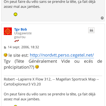
On peut faire du vélo sans se prendre la tête, ça fait déjà
assez mal aux jambes.
a
u
Tgv Bob
t
Utagawiste
gourou
M
14 sept. 2006, 18:32
e
s
http://nordvtt.perso.cegetel.net/
le site est:
s
Tgv (Tëte Généralement Vide ou ecés de
a
g
précipitation??)
e
Robert --Lapierre X Flow 312, -- Magellan Sportrack Map --
CartoExploreur3 V3.20
On peut faire du vélo sans se prendre la tête, ça fait déjà
assez mal aux jambes.