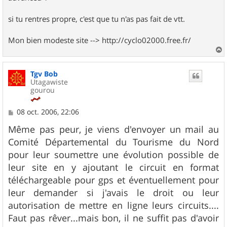
si tu rentres propre, c'est que tu n'as pas fait de vtt.
Mon bien modeste site --> http://cyclo02000.free.fr/
a
u
Tgv Bob
t
Utagawiste
gourou
M
08 oct. 2006, 22:06
e
s
Même pas peur, je viens d'envoyer un mail au
s
Comité Départemental du Tourisme du Nord
a
g
pour leur soumettre une évolution possible de
e
leur site en y ajoutant le circuit en format
téléchargeable pour gps et éventuellement pour
leur demander si j'avais le droit ou leur
autorisation de mettre en ligne leurs circuits....
Faut pas rêver...mais bon, il ne suffit pas d'avoir