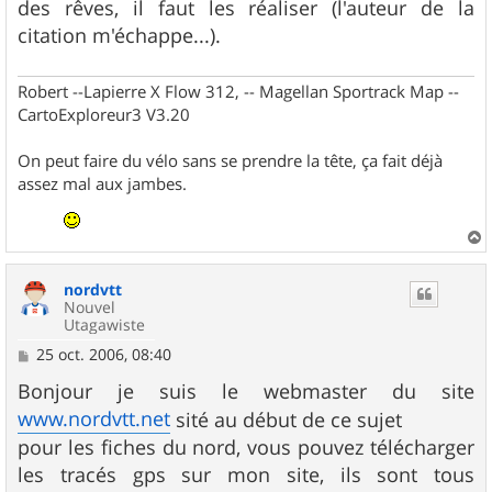
des rêves, il faut les réaliser (l'auteur de la
citation m'échappe...).
Robert --Lapierre X Flow 312, -- Magellan Sportrack Map --
CartoExploreur3 V3.20
On peut faire du vélo sans se prendre la tête, ça fait déjà
assez mal aux jambes.
a
u
nordvtt
t
Nouvel
Utagawiste
M
25 oct. 2006, 08:40
e
s
Bonjour je suis le webmaster du site
s
www.nordvtt.net
sité au début de ce sujet
a
g
pour les fiches du nord, vous pouvez télécharger
e
les tracés gps sur mon site, ils sont tous