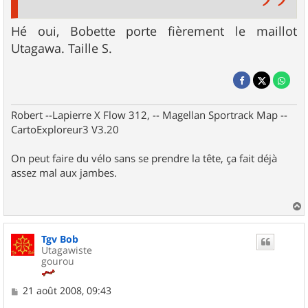
Hé oui, Bobette porte fièrement le maillot
Utagawa. Taille S.
Robert --Lapierre X Flow 312, -- Magellan Sportrack Map --
CartoExploreur3 V3.20
On peut faire du vélo sans se prendre la tête, ça fait déjà
assez mal aux jambes.
a
u
Tgv Bob
t
Utagawiste
gourou
M
21 août 2008, 09:43
e