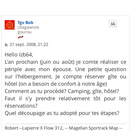
Tgv Bob
Utagawiste
gourou
M
21 sept. 2008, 21:22
e
s
Hello Izb64,
s
L'an prochain (juin ou août) je comte réaliser ce
a
g
périple avec mon épouse. Une petite question
e
sur l'hébergement. Je compte réserver gîte ou
hôtel (on a besoin de confort à notre âge)
Comment as tu procédé? Camping, gîte, hôtel?
Faut il s'y prendre relativement tôt pour les
réservations?
Quel découpage as tu adopté pour tes étapes?
Robert --Lapierre X Flow 312, -- Magellan Sportrack Map --