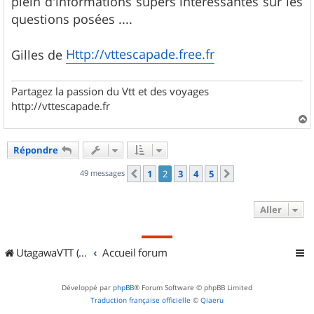
plein d'informations supers intéréssantes sur les
questions posées ....
Http://vttescapade.free.fr
Gilles de
Partagez la passion du Vtt et des voyages
http://vttescapade.fr
a
u
Répondre
t
49 messages
1
2
3
4
5
Précédent
Suivant
Aller
UtagawaVTT (Randos VTT et VTTAE avec traces GPS)
Accueil forum
Développé par
phpBB
® Forum Software © phpBB Limited
Traduction française officielle
©
Qiaeru