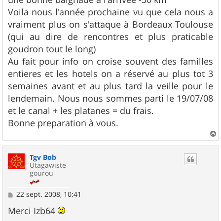
Voila nous l'année prochaine vu que cela nous a
vraiment plus on s'attaque à Bordeaux Toulouse
(qui au dire de rencontres et plus praticable
goudron tout le long)
Au fait pour info on croise souvent des familles
entieres et les hotels on a réservé au plus tot 3
semaines avant et au plus tard la veille pour le
lendemain. Nous nous sommes parti le 19/07/08
et le canal + les platanes = du frais.
Bonne preparation à vous.
a
u
Tgv Bob
t
Utagawiste
gourou
M
22 sept. 2008, 10:41
e
s
Merci Izb64
s