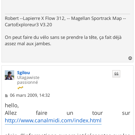
a
g
e
Robert --Lapierre X Flow 312, -- Magellan Sportrack Map --
CartoExploreur3 V3.20
On peut faire du vélo sans se prendre la tête, ça fait déjà
assez mal aux jambes.
a
u
Sgilou
t
Utagawiste
passionné
M
06 mars 2009, 14:32
e
s
hello,
s
Allez faire un tour sur
a
g
http://www.canalmidi.com/index.html
e