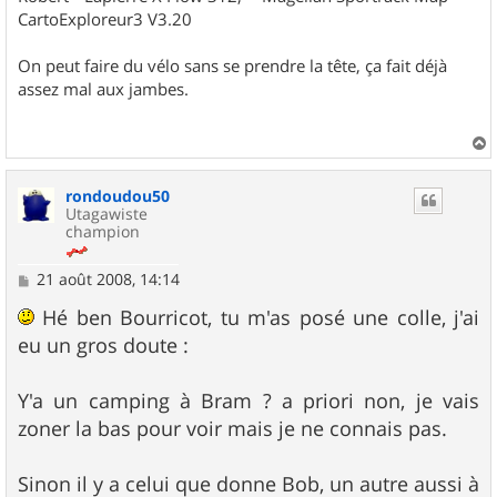
CartoExploreur3 V3.20
On peut faire du vélo sans se prendre la tête, ça fait déjà
assez mal aux jambes.
a
u
rondoudou50
t
Utagawiste
champion
M
21 août 2008, 14:14
e
s
Hé ben Bourricot, tu m'as posé une colle, j'ai
s
eu un gros doute :
a
g
e
Y'a un camping à Bram ? a priori non, je vais
zoner la bas pour voir mais je ne connais pas.
Sinon il y a celui que donne Bob, un autre aussi à