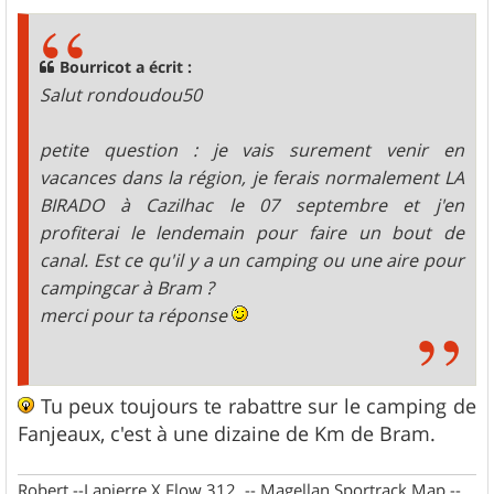
s
s
a
g
Bourricot a écrit :
e
Salut rondoudou50
petite question : je vais surement venir en
vacances dans la région, je ferais normalement LA
BIRADO à Cazilhac le 07 septembre et j'en
profiterai le lendemain pour faire un bout de
canal. Est ce qu'il y a un camping ou une aire pour
campingcar à Bram ?
merci pour ta réponse
Tu peux toujours te rabattre sur le camping de
Fanjeaux, c'est à une dizaine de Km de Bram.
Robert --Lapierre X Flow 312, -- Magellan Sportrack Map --