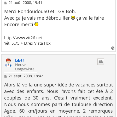
M
21 août 2008, 19:41
e
s
Merci Rondoudou50 et TGV Bob.
s
Avec ça je vais me débrouiller
ça va le faire
a
g
Encore merci
e
http://www.vtt26.net
Yéti 5.75 + Etrex Vista Hcx
a
u
lzb64
t
Nouvel
Utagawiste
M
21 sept. 2008, 18:42
e
s
Alors là voila une super idée de vacances surtout
s
avec des enfants. Nous l'avons fait cet été à 2
a
g
couples de 30 ans. C'était vraiment excelent.
e
Nous nous sommes parti de toulouse direction
Agde. 60 km/jours en moyenne, 2 remorques