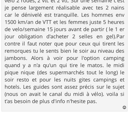
vélo 2 roues, 2 vtc et 2 vtt. Sur une semaine c'est
je pense largement réalisable avec tes 2 nains
car le dénivelé est tranquille. Les hommes env
1500 km/an de VTT et les femmes juste 5 heures
de velo/semaine 15 jours avant de partir ( le 1 er
jour obligation d'acheter 2 selles en gel).Par
contre il faut noter que pour ceux qui tirent les
remorques tu le sents bien le soir au niveau des
jambons. Alors à voir pour l'option camping
quand y a n'a qu'un qui tire le matos. le midi
pique nique (des supermarchés tout le long) le
soir resto et pour les nuits gites campings et
hotels. Les guides sont assez précis sur le sujet
(nous on avait le canal du midi à vélo). voila si
t'as besoin de plus d'info n'hesite pas.
a
u
t