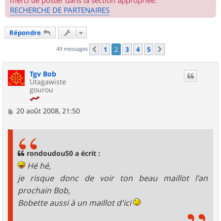
merci de poster dans la section appropriée.
RECHERCHE DE PARTENAIRES
Répondre
49 messages
1
2
3
4
5
Précédent
Suivant
Tgv Bob
Utagawiste
gourou
M
20 août 2008, 21:50
e
s
s
a
g
rondoudou50 a écrit :
e
Hé hé,
je risque donc de voir ton beau maillot l'an
prochain Bob,
Bobette aussi à un maillot d'ici