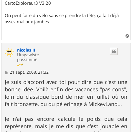
CartoExploreur3 V3.20
On peut faire du vélo sans se prendre la tête, ça fait déjà
assez mal aux jambes.
a
u
nicolas II
t
Utagawiste
passionné
M
21 sept. 2008, 21:32
e
s
Je suis d'accord avec toi pour dire que c'est une
s
bonne idée. Voilà enfin des vacances "pas cons",
a
g
loin du classique bord de mer en juillet où on
e
fait bronzette, ou du pélerinage à MickeyLand...
Je n'ai pas encore calculé le poids que cela
représente, mais je me dis que c'est jouable en