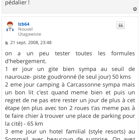
pédalier !
a
u
lzb64
t
Nouvel
Utagawiste
M
21 sept. 2008, 23:48
e
s
on a un peu tester toutes les formules
s
d'hebergement.
a
g
1 er jour un gite bien sympa au seuil de
e
naurouze- piste goudronné (le seul jour) 50 kms
2 eme jour camping à Carcassonne sympa mais
un bon lit c'est quand meme bien et puis un
regret de ne pas etre rester un jour de plus à cet
étape (en plus avec ton 2 roues t'as meme pas à
te faire chier à trouver une place de parking pour
la cité) - 65 km
3 eme jour un hotel familial (style resorts) au
Sommail avec beaucoup de surprise. On avez