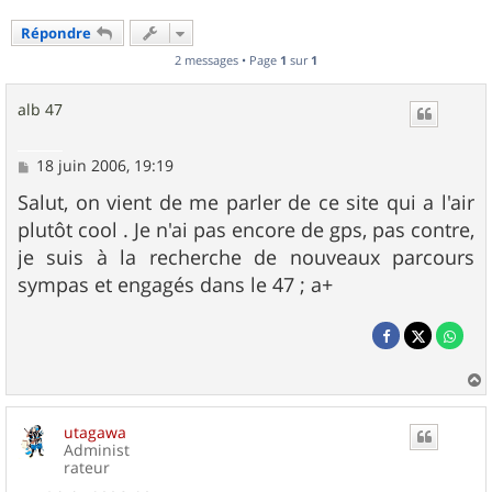
Répondre
2 messages • Page
1
sur
1
alb 47
M
18 juin 2006, 19:19
e
s
Salut, on vient de me parler de ce site qui a l'air
s
plutôt cool . Je n'ai pas encore de gps, pas contre,
a
g
je suis à la recherche de nouveaux parcours
e
sympas et engagés dans le 47 ; a+
a
u
utagawa
t
Administ
rateur