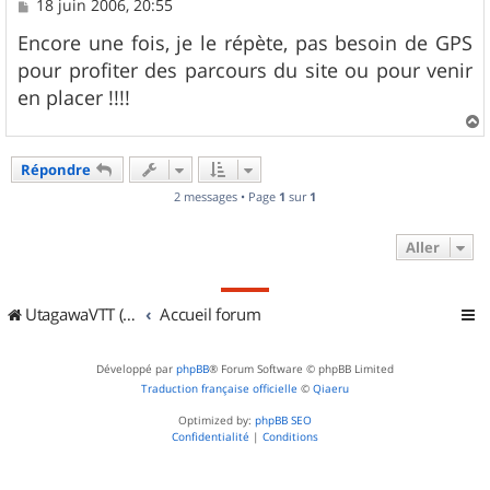
M
18 juin 2006, 20:55
e
s
Encore une fois, je le répète, pas besoin de GPS
s
pour profiter des parcours du site ou pour venir
a
g
en placer !!!!
e
a
u
Répondre
t
2 messages • Page
1
sur
1
Aller
UtagawaVTT (Randos VTT et VTTAE avec traces GPS)
Accueil forum
Développé par
phpBB
® Forum Software © phpBB Limited
Traduction française officielle
©
Qiaeru
Optimized by:
phpBB SEO
Confidentialité
|
Conditions