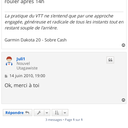
rouler après 14h
La pratique du VTT ne s'entend que par une approche
engagée, généreuse et radicale de tous les instants tout en
restant souple de l'arrière
.
Garmin Dakota 20 - Sobre Cash
a
u
Juli1
t
Nouvel
Utagawiste
M
14 juin 2010, 19:00
e
s
Ok, merci à toi
s
a
g
e
a
u
Répondre
t
3 messages • Page
1
sur
1