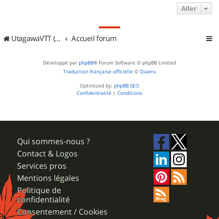
Aller
UtagawaVTT (Randos VTT et VTTAE avec traces GPS)
Accueil forum
Développé par
phpBB
® Forum Software © phpBB Limited
Traduction française officielle
©
Qiaeru
Optimized by:
phpBB SEO
Confidentialité
|
Conditions
Qui sommes-nous ?
Contact & Logos
Services pros
Mentions légales
Politique de
confidentialité
Consentement / Cookies