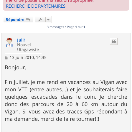
merci de poster dans la section appropriée.
RECHERCHE DE PARTENAIRES
Répondre
3 messages • Page
1
sur
1
Juli1
Nouvel
Utagawiste
M
13 juin 2010, 14:35
e
s
Bonjour,
s
a
g
Fin Juillet, je me rend en vacances au Vigan avec
e
mon VTT (entre autres...) et je souhaiterais faire
quelques escapades dans le coin. Je cherche
donc des parcours de 20 à 60 km autour du
Vigan. Si vous avez des traces Gps répondant à
ma demande, merci de faire tourner!!!