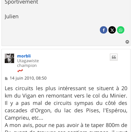
Sportivement
Julien
a
u
morbli
t
Utagawiste
champion
M
14 juin 2010, 08:50
e
s
Les circuits les plus intéressant se situent à 20
s
km du Vigan en remontant vers le col du Minier.
a
g
Il y a pas mal de circuits sympas du côté des
e
cascades d'Orgon, du lac des Pises, l'Espérou,
Camprieu, etc...
A mon avis, pour ne pas avoir à te taper 800m de