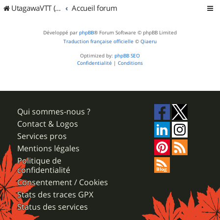
UtagawaVTT (Randos VTT et VTTAE avec traces GPS)
Accueil forum
Développé par
phpBB
® Forum Software © phpBB Limited
Traduction française officielle
©
Qiaeru
Optimized by:
phpBB SEO
Confidentialité
|
Conditions
Qui sommes-nous ?
Contact & Logos
Services pros
Mentions légales
Politique de
confidentialité
Consentement / Cookies
Stats des traces GPX
Status des services