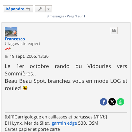
Répondre
3 messages • Page
1
sur
1
Francesco
Utagawiste expert
M
19 sept. 2006, 13:30
e
s
Le 1er octobre rando du Vidourles vers
s
Sommières..
a
g
Beau Beau Spot, branchez vous en mode LOG et
e
roulez!
[b][i]Garrigologue en caillasses et bartasses.[/i][/b]
BH Lynx, Merida Silex,
garmin
edge
530, OSM
Cartes papier et porte carte