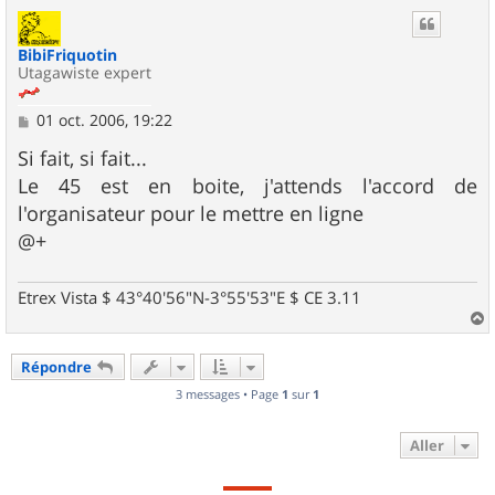
u
t
BibiFriquotin
Utagawiste expert
M
01 oct. 2006, 19:22
e
s
Si fait, si fait...
s
Le 45 est en boite, j'attends l'accord de
a
g
l'organisateur pour le mettre en ligne
e
@+
Etrex Vista $ 43°40'56"N-3°55'53"E $ CE 3.11
a
u
Répondre
t
3 messages • Page
1
sur
1
Aller