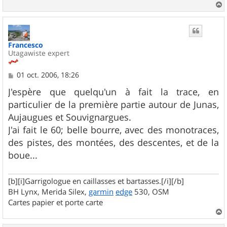
a
u
t
Francesco
Utagawiste expert
M
01 oct. 2006, 18:26
e
s
J'espère que quelqu'un à fait la trace, en
s
particulier de la première partie autour de Junas,
a
g
Aujaugues et Souvignargues.
e
J'ai fait le 60; belle bourre, avec des monotraces,
des pistes, des montées, des descentes, et de la
boue...
[b][i]Garrigologue en caillasses et bartasses.[/i][/b]
BH Lynx, Merida Silex,
garmin
edge
530, OSM
Cartes papier et porte carte
a