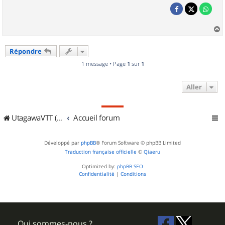
a
u
Répondre
t
1 message • Page
1
sur
1
Aller
UtagawaVTT (Randos VTT et VTTAE avec traces GPS)
Accueil forum
Développé par
phpBB
® Forum Software © phpBB Limited
Traduction française officielle
©
Qiaeru
Optimized by:
phpBB SEO
Confidentialité
|
Conditions
Qui sommes-nous ?