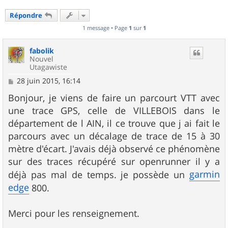
Répondre
1 message • Page
1
sur
1
fabolik
Nouvel
Utagawiste
M
28 juin 2015, 16:14
e
s
Bonjour, je viens de faire un parcourt VTT avec
s
une trace GPS, celle de VILLEBOIS dans le
a
g
département de l AIN, il ce trouve que j ai fait le
e
parcours avec un décalage de trace de 15 à 30
mètre d'écart. J'avais déjà observé ce phénomène
sur des traces récupéré sur openrunner il y a
garmin
déjà pas mal de temps. je possède un
edge
800.
Merci pour les renseignement.