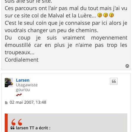
suis allé sur le site.
Ces parcours ont l'air pas mal du tout mais j'ai vu
sur ce site col de Malval et la Luère...
C'est le seul coin que je connaisse par ici alors je
voudrais changer un peu de chemins.
Du coup je suis vraiment moyennement
émoustillé car en plus je n'aime pas trop les
troupeaux...
Cordialement
a
u
Larsen
t
Utagawiste
gourou
M
02 mai 2007, 13:48
e
s
s
a
g
larsen TT a écrit :
e