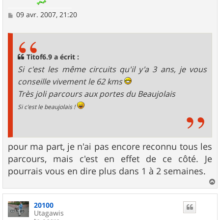
M
09 avr. 2007, 21:20
e
s
s
a
g
Titof6.9 a écrit :
e
Si c'est les même circuits qu'il y'a 3 ans, je vous
conseille vivement le 62 kms
Très joli parcours aux portes du Beaujolais
Si c'est le beaujolais !
pour ma part, je n'ai pas encore reconnu tous les
parcours, mais c'est en effet de ce côté. Je
pourrais vous en dire plus dans 1 à 2 semaines.
a
u
20100
t
Utagawis