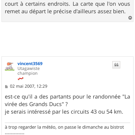
court à certains endroits. La carte que l'on vous
remet au départ le précise d'ailleurs assez bien.
a
u
t
vincent3569
Utagawiste
champion
M
02 mai 2007, 12:29
e
s
est-ce qu'il a des partants pour le randonnée "La
s
virée des Grands Ducs" ?
a
g
je serais intéressé par les circuits 43 ou 54 km.
e
à trop regarder la météo, on passe le dimanche au bistrot
-------------