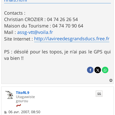
Contacts :
Christian CROZIER : 04 74 26 26 54
Maison du Tourisme : 04 74 70 90 64
Mail :
assg-vtt@voila.fr
http://lavireedesgrandsducs.free.fr
Site Internet :
PS : désolé pour les topos, je n'ai pas le GPS qui
va bien !!
a
u
Titof6.9
t
Utagawiste
gourou
M
06 avr. 2007, 08:50