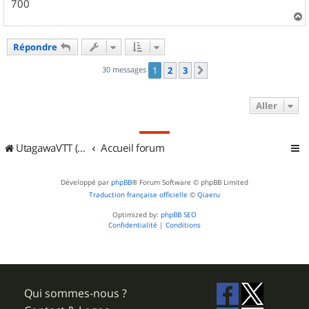
700
a
u
Répondre
t
30 messages
1
2
3
Suivant
Aller
UtagawaVTT (Randos VTT et VTTAE avec traces GPS)
Accueil forum
Développé par
phpBB
® Forum Software © phpBB Limited
Traduction française officielle
©
Qiaeru
Optimized by:
phpBB SEO
Confidentialité
|
Conditions
Qui sommes-nous ?