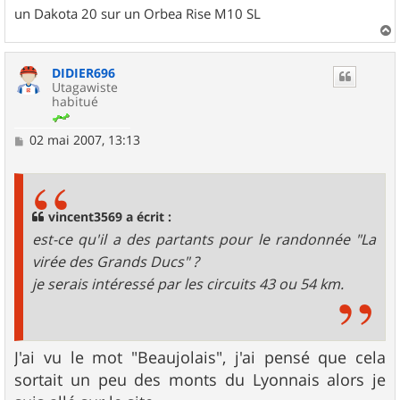
un Dakota 20 sur un Orbea Rise M10 SL
a
u
DIDIER696
t
Utagawiste
habitué
M
02 mai 2007, 13:13
e
s
s
a
g
vincent3569 a écrit :
e
est-ce qu'il a des partants pour le randonnée "La
virée des Grands Ducs" ?
je serais intéressé par les circuits 43 ou 54 km.
J'ai vu le mot "Beaujolais", j'ai pensé que cela
sortait un peu des monts du Lyonnais alors je