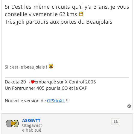
e
s
Si c'est les même circuits qu'il y'a 3 ans, je vous
s
conseille vivement le 62 kms
a
g
Très joli parcours aux portes du Beaujolais
e
Si c'est le beaujolais !
Dakota 20
embarqué sur X Control 2005
Un Forerunner 405 pour la CO et la CAP
Nouvelle version de
GPXtoXL
!!!
a
u
ASSGVTT
t
Utagawist
e habitué