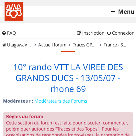
Menu
FAQ
Inscription
Connexion
UtagawaVTT (Randos VTT et VTTAE avec traces GPS)
Accueil forum
Traces GPS de randos VTT
France - Sud Est
10° rando VTT LA VIREE DES
GRANDS DUCS - 13/05/07 -
rhone 69
Modérateur :
Modérateurs des Forums
Règles du forum
Cette section du forum est faite pour discuter, commenter,
polémiquer autour des "Traces et des Topos". Pour les
organisations de randonnées improvisées, la promotion de