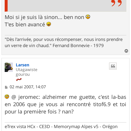
Moi si je suis là sinon... ben non
T'es bien avancé
"Dès l'arrivée, pour vous récompenser, nous irons prendre
un verre de vin chaud." Fernand Bonnevie - 1979
a
u
Larsen
t
Utagawiste
gourou
M
02 mai 2007, 14:07
e
s
@ jeromec: alzheimer me guette, c'est la-bas
s
en 2006 que je vous ai rencontré titof6.9 et toi
a
g
pour la première fois ? nan?
e
eTrex vista HCx - CE3D - Memorymap Alpes v5 - Orégon