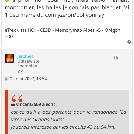
montrottier, les halles je connais pas bien, et j'ai
1 peu marre du coin yzeron/pollyonnay
eTrex vista HCx - CE3D - Memorymap Alpes v5 - Orégon
700
a
u
jeromec
t
Utagawiste
champion
M
02 mai 2007, 13:54
e
s
s
a
g
vincent3569 a écrit :
e
est-ce qu'il a des partants pour le randonnée "La
virée des Grands Ducs" ?
je serais intéressé par les circuits 43 ou 54 km.