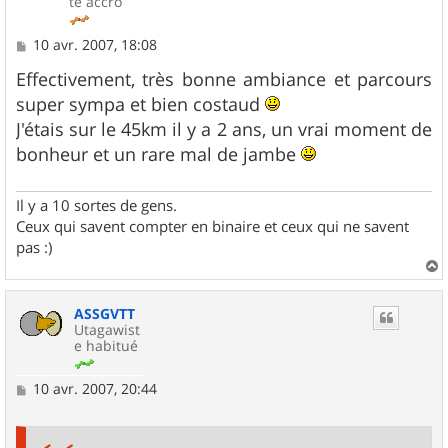
te accro
M
10 avr. 2007, 18:08
e
s
Effectivement, très bonne ambiance et parcours
s
super sympa et bien costaud
a
g
J'étais sur le 45km il y a 2 ans, un vrai moment de
e
bonheur et un rare mal de jambe
Il y a 10 sortes de gens.
Ceux qui savent compter en binaire et ceux qui ne savent
pas :)
a
u
ASSGVTT
t
Utagawist
e habitué
M
10 avr. 2007, 20:44
e
s
s