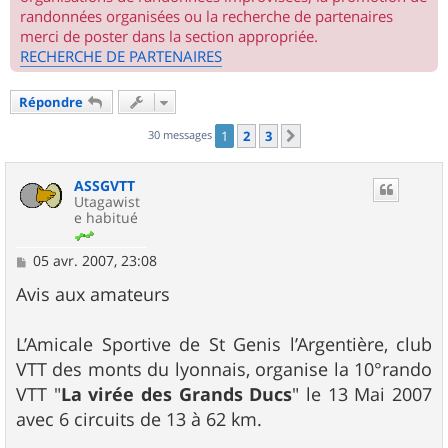
randonnées organisées ou la recherche de partenaires
merci de poster dans la section appropriée.
RECHERCHE DE PARTENAIRES
Répondre
30 messages
1
2
3
Suivant
ASSGVTT
Utagawist
e habitué
M
05 avr. 2007, 23:08
e
s
Avis aux amateurs
s
a
g
L’Amicale Sportive de St Genis l’Argentière, club
e
VTT des monts du lyonnais, organise la 10°rando
VTT "
La virée des Grands Ducs
" le 13 Mai 2007
avec 6 circuits de 13 à 62 km.