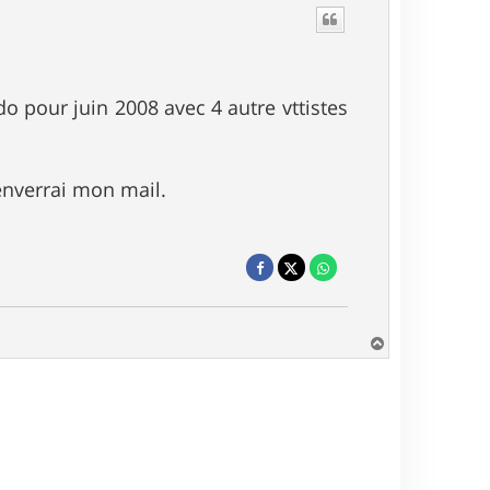
o pour juin 2008 avec 4 autre vttistes
 enverrai mon mail.
H
a
u
t