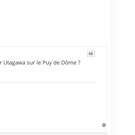
ar Utagawa sur le Puy de Dôme ?
H
a
u