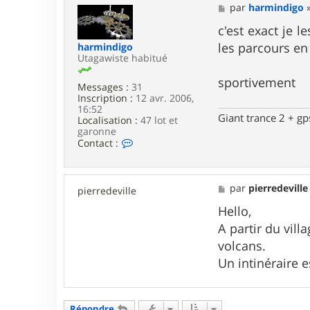
a
M
par
harmindigo
c
e
t
s
c'est exact je 
e
s
les parcours en
harmindigo
r
a
Utagawiste habitué
v
g
i
e
sportivement
n
Messages :
31
c
Inscription :
12 avr. 2006,
e
16:52
n
Giant trance 2 + g
Localisation :
47 lot et
t
garonne
3
C
Contact :
5
o
6
n
9
t
a
M
par
pierredeville
pierredeville
c
e
t
s
Hello,
e
s
A partir du vill
r
a
h
g
volcans.
a
e
Un intinéraire e
r
m
i
n
d
Répondre