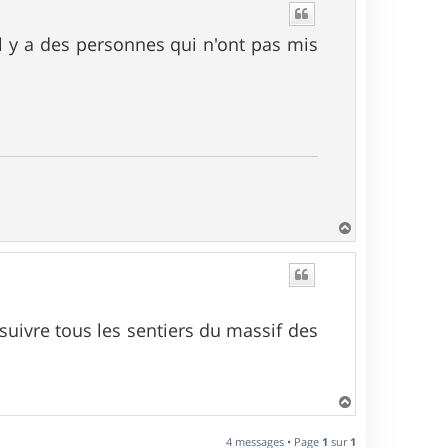
t
'il y a des personnes qui n'ont pas mis
H
a
u
t
 suivre tous les sentiers du massif des
H
a
u
4 messages • Page
1
sur
1