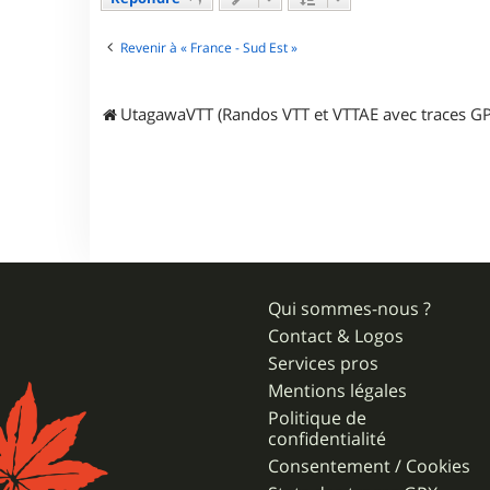
i
g
o
Revenir à « France - Sud Est »
UtagawaVTT (Randos VTT et VTTAE avec traces GP
Qui sommes-nous ?
Contact & Logos
Services pros
Mentions légales
Politique de
confidentialité
Consentement / Cookies