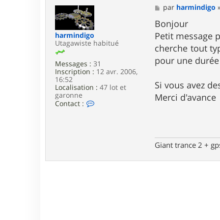
M
par
harmindigo
e
s
Bonjour
s
Petit message p
harmindigo
a
Utagawiste habitué
g
cherche tout ty
e
pour une durée 
Messages :
31
Inscription :
12 avr. 2006,
16:52
Si vous avez de
Localisation :
47 lot et
garonne
Merci d'avance
C
Contact :
o
n
t
a
c
Giant trance 2 + g
t
e
r
h
a
r
m
i
n