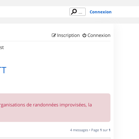
Connexion
Inscription
Connexion
st
TT
organisations de randonnées improvisées, la
4 messages • Page
1
sur
1