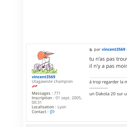
d
i
g
o
M
par
vincent3569
e
s
tu n'as pas tro
s
il n'y a pas moi
a
g
e
vincent3569
Utagawiste champion
à trop regarder la 
-------------
Messages :
771
un Dakota 20 sur 
Inscription :
01 sept. 2005,
00:31
Localisation :
Lyon
C
Contact :
o
n
t