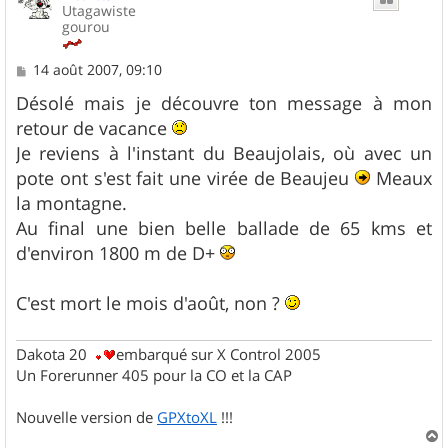
Utagawiste
gourou
M
14 août 2007, 09:10
e
s
Désolé mais je découvre ton message à mon
s
retour de vacance
a
g
Je reviens à l'instant du Beaujolais, où avec un
e
pote ont s'est fait une virée de Beaujeu
Meaux
la montagne.
Au final une bien belle ballade de 65 kms et
d'environ 1800 m de D+
C'est mort le mois d'août, non ?
Dakota 20
embarqué sur X Control 2005
Un Forerunner 405 pour la CO et la CAP
Nouvelle version de
GPXtoXL
!!!