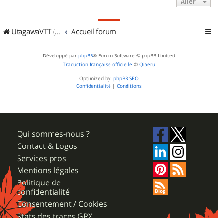
Aller
UtagawaVTT (Randos VTT et VTTAE avec traces GPS)
Accueil forum
Développé par
phpBB
® Forum Software © phpBB Limited
Traduction française officielle
©
Qiaeru
Optimized by:
phpBB SEO
Confidentialité
|
Conditions
Qui sommes-nous ?
Contact & Logos
Services pros
Mentions légales
Politique de
confidentialité
Consentement / Cookies
Stats des traces GPX