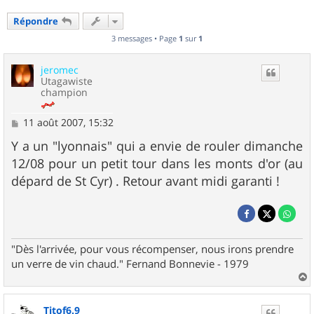
Répondre
3 messages • Page
1
sur
1
jeromec
Utagawiste
champion
M
11 août 2007, 15:32
e
s
Y a un "lyonnais" qui a envie de rouler dimanche
s
12/08 pour un petit tour dans les monts d'or (au
a
g
dépard de St Cyr) . Retour avant midi garanti !
e
"Dès l'arrivée, pour vous récompenser, nous irons prendre
un verre de vin chaud." Fernand Bonnevie - 1979
a
u
Titof6.9
t