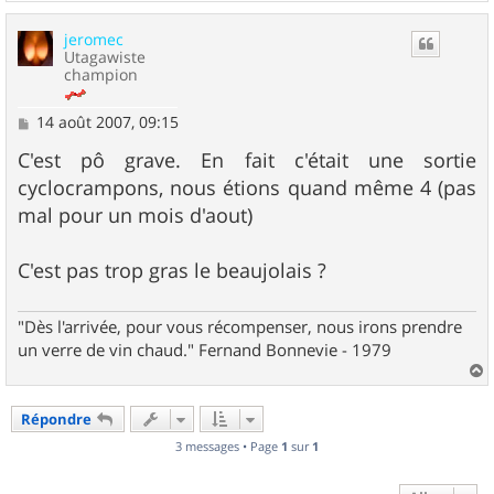
a
u
jeromec
t
Utagawiste
champion
M
14 août 2007, 09:15
e
s
C'est pô grave. En fait c'était une sortie
s
cyclocrampons, nous étions quand même 4 (pas
a
g
mal pour un mois d'aout)
e
C'est pas trop gras le beaujolais ?
"Dès l'arrivée, pour vous récompenser, nous irons prendre
un verre de vin chaud." Fernand Bonnevie - 1979
a
u
Répondre
t
3 messages • Page
1
sur
1