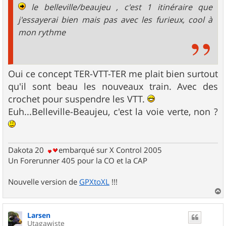
le belleville/beaujeu , c'est 1 itinéraire que
j'essayerai bien mais pas avec les furieux, cool à
mon rythme
Oui ce concept TER-VTT-TER me plait bien surtout
qu'il sont beau les nouveaux train. Avec des
crochet pour suspendre les VTT.
Euh...Belleville-Beaujeu, c'est la voie verte, non ?
Dakota 20
embarqué sur X Control 2005
Un Forerunner 405 pour la CO et la CAP
Nouvelle version de
GPXtoXL
!!!
a
u
Larsen
t
Utagawiste