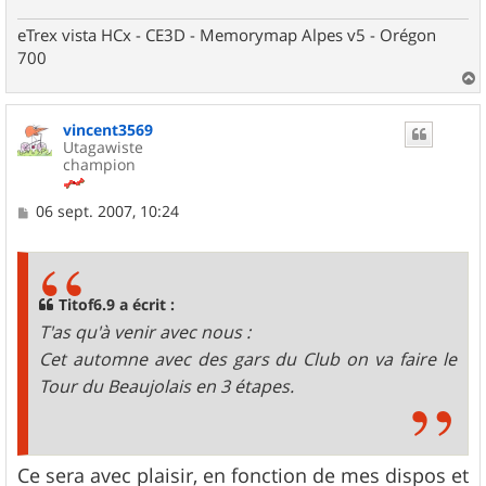
eTrex vista HCx - CE3D - Memorymap Alpes v5 - Orégon
700
a
u
vincent3569
t
Utagawiste
champion
M
06 sept. 2007, 10:24
e
s
s
a
g
Titof6.9 a écrit :
e
T'as qu'à venir avec nous :
Cet automne avec des gars du Club on va faire le
Tour du Beaujolais en 3 étapes.
Ce sera avec plaisir, en fonction de mes dispos et