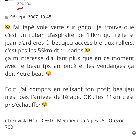
gourou
M
06 sept. 2007, 10:45
e
s
J'ai tapé voie verte sur gogol, je trouve que
s
c'est un ruban d'asphalte de 11km qui relie st
a
g
jean d'ardières à beaujeu accessible aux rollers,
e
c'est pas les 55km dt tu parles
ça m'interesse d'autant plus que en ce moment
avec le beau tps annoncé et les vendanges ça
doit ^etre beau
Edit: j'ai compris en relisant ton post: beaujeu
n'est pas l'arrivée de l'étape, OKI, les 11km c'est
pr s'échauffer
eTrex vista HCx - CE3D - Memorymap Alpes v5 - Orégon
700
a