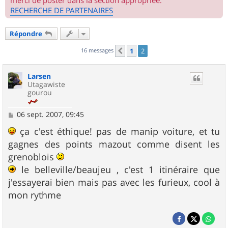
merci de poster dans la section appropriée.
RECHERCHE DE PARTENAIRES
Répondre
16 messages
1
2
Précédent
Larsen
Utagawiste
gourou
M
06 sept. 2007, 09:45
e
s
ça c'est éthique! pas de manip voiture, et tu
s
gagnes des points mazout comme disent les
a
g
grenoblois
e
le belleville/beaujeu , c'est 1 itinéraire que
j'essayerai bien mais pas avec les furieux, cool à
mon rythme