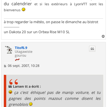
du calendrier
et si les extérieurs à LyonVTT sont les
bienvenus
à trop regarder la météo, on passe le dimanche au bistrot
-------------
un Dakota 20 sur un Orbea Rise M10 SL
a
u
Titof6.9
t
Utagawiste
gourou
M
06 sept. 2007, 10:28
e
s
s
a
g
Larsen tt a écrit :
e
ça c'est éthique! pas de manip voiture, et tu
gagnes des points mazout comme disent les
grenoblois