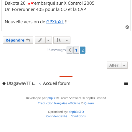
Dakota 20
embarqué sur X Control 2005
Un Forerunner 405 pour la CO et la CAP
Nouvelle version de
GPXtoXL
!!!
a
u
Répondre
t
16 messages
1
2
Précédent
Aller
UtagawaVTT (Randos VTT et VTTAE avec traces GPS)
Accueil forum
Développé par
phpBB
® Forum Software © phpBB Limited
Traduction française officielle
©
Qiaeru
Optimized by:
phpBB SEO
Confidentialité
|
Conditions