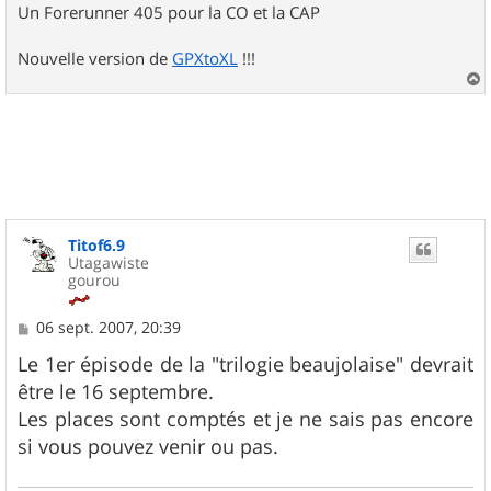
Un Forerunner 405 pour la CO et la CAP
Nouvelle version de
GPXtoXL
!!!
a
u
t
Titof6.9
Utagawiste
gourou
M
06 sept. 2007, 20:39
e
s
Le 1er épisode de la "trilogie beaujolaise" devrait
s
être le 16 septembre.
a
g
Les places sont comptés et je ne sais pas encore
e
si vous pouvez venir ou pas.