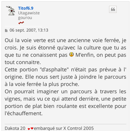
u
Titof6.9
t
Utagawiste
gourou
M
06 sept. 2007, 13:13
e
s
Oui la voie verte est une ancienne voie ferrée, je
s
crois. Je suis étonné qu'avec la culture que tu as
a
g
que tu ne conaissent pas
M'enfin, on peut pas
e
tout connaitre.
Cette portion "d'asphalte" n'était pas prévue à l'
origine. Elle nous sert juste à joindre le parcours
à la voie ferrée la plus proche.
On pourrait imaginer un parcours à travers les
vignes, mais vu ce qui attend derrière, une petite
portion de plat bien roulante est excellente pour
l'échauffement.
Dakota 20
embarqué sur X Control 2005