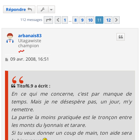
Répondre
Page
11
sur
12
112 messages
1
8
9
10
11
12
Précédent
Suivant
…
arbanais83
Utagawiste
champion
M
09 avr. 2008, 16:51
e
s
s
a
g
Titof6.9 a écrit :
e
En ce qui me concerne, c'est par manque de
temps. Mais je ne désespère pas, un jour, m'y
remettre.
La partie la moins pratiquée est le tronçon entre
les monts du lyonnais et tarare.
Si tu veux donner un coup de main, ton aide sera