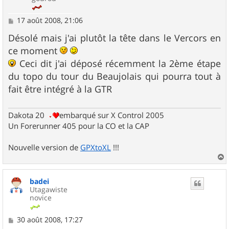
M
17 août 2008, 21:06
e
s
Désolé mais j'ai plutôt la tête dans le Vercors en
s
ce moment
a
g
Ceci dit j'ai déposé récemment la 2ème étape
e
du topo du tour du Beaujolais qui pourra tout à
fait être intégré à la GTR
Dakota 20
embarqué sur X Control 2005
Un Forerunner 405 pour la CO et la CAP
Nouvelle version de
GPXtoXL
!!!
a
u
badei
t
Utagawiste
novice
M
30 août 2008, 17:27
e