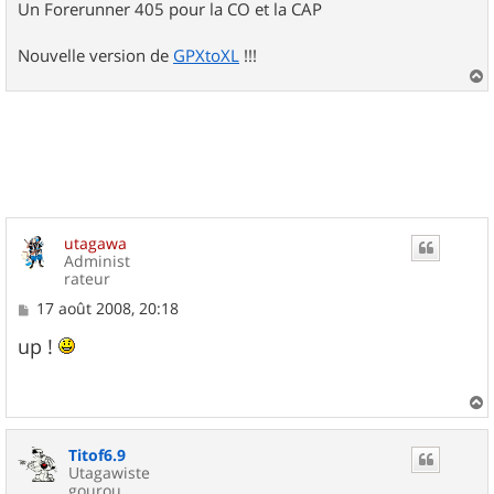
Un Forerunner 405 pour la CO et la CAP
Nouvelle version de
GPXtoXL
!!!
a
u
t
utagawa
Administ
rateur
M
17 août 2008, 20:18
e
s
up !
s
a
g
e
a
u
Titof6.9
t
Utagawiste
gourou