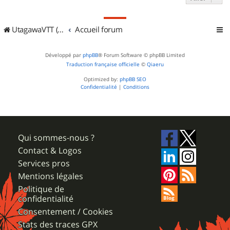
UtagawaVTT (Randos VTT et VTTAE avec traces GPS)
Accueil forum
Développé par
phpBB
® Forum Software © phpBB Limited
Traduction française officielle
©
Qiaeru
Optimized by:
phpBB SEO
Confidentialité
|
Conditions
Qui sommes-nous ?
Contact & Logos
Services pros
Mentions légales
Politique de
confidentialité
Consentement / Cookies
Stats des traces GPX