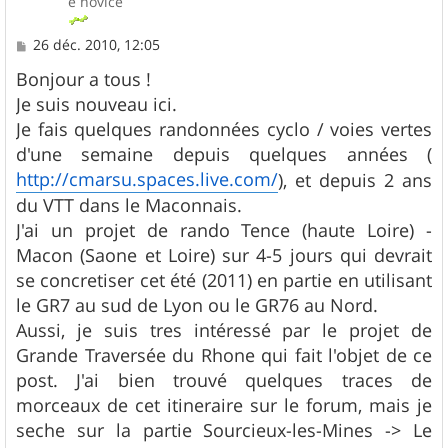
e novice
M
26 déc. 2010, 12:05
e
s
Bonjour a tous !
s
Je suis nouveau ici.
a
g
Je fais quelques randonnées cyclo / voies vertes
e
d'une semaine depuis quelques années (
http://cmarsu.spaces.live.com/
), et depuis 2 ans
du VTT dans le Maconnais.
J'ai un projet de rando Tence (haute Loire) -
Macon (Saone et Loire) sur 4-5 jours qui devrait
se concretiser cet été (2011) en partie en utilisant
le GR7 au sud de Lyon ou le GR76 au Nord.
Aussi, je suis tres intéressé par le projet de
Grande Traversée du Rhone qui fait l'objet de ce
post. J'ai bien trouvé quelques traces de
morceaux de cet itineraire sur le forum, mais je
seche sur la partie Sourcieux-les-Mines -> Le