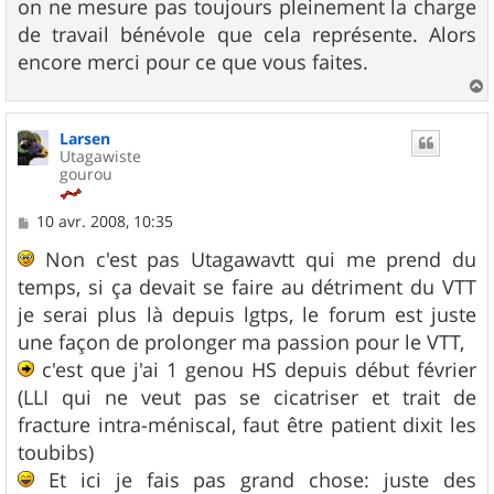
on ne mesure pas toujours pleinement la charge
de travail bénévole que cela représente. Alors
encore merci pour ce que vous faites.
a
u
Larsen
t
Utagawiste
gourou
M
10 avr. 2008, 10:35
e
s
Non c'est pas Utagawavtt qui me prend du
s
temps, si ça devait se faire au détriment du VTT
a
g
je serai plus là depuis lgtps, le forum est juste
e
une façon de prolonger ma passion pour le VTT,
c'est que j'ai 1 genou HS depuis début février
(LLI qui ne veut pas se cicatriser et trait de
fracture intra-méniscal, faut être patient dixit les
toubibs)
Et ici je fais pas grand chose: juste des