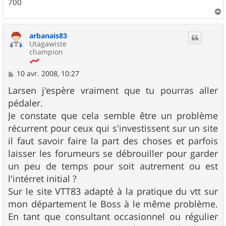
700
a
u
arbanais83
t
Utagawiste
champion
M
10 avr. 2008, 10:27
e
s
Larsen j'espère vraiment que tu pourras aller
s
pédaler.
a
g
Je constate que cela semble être un problème
e
récurrent pour ceux qui s'investissent sur un site
il faut savoir faire la part des choses et parfois
laisser les forumeurs se débrouiller pour garder
un peu de temps pour soit autrement ou est
l'intérret initial ?
Sur le site VTT83 adapté à la pratique du vtt sur
mon département le Boss à le même problème.
En tant que consultant occasionnel ou régulier