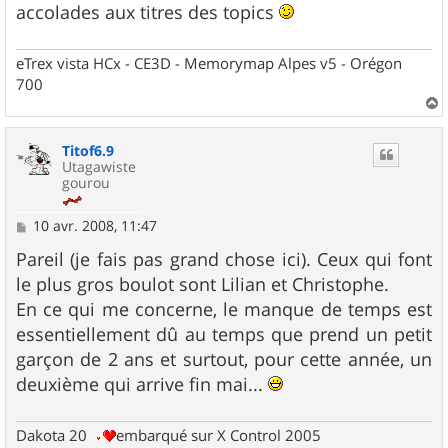
accolades aux titres des topics
eTrex vista HCx - CE3D - Memorymap Alpes v5 - Orégon
700
a
u
Titof6.9
t
Utagawiste
gourou
M
10 avr. 2008, 11:47
e
s
Pareil (je fais pas grand chose ici). Ceux qui font
s
le plus gros boulot sont Lilian et Christophe.
a
g
En ce qui me concerne, le manque de temps est
e
essentiellement dû au temps que prend un petit
garçon de 2 ans et surtout, pour cette année, un
deuxième qui arrive fin mai...
Dakota 20
embarqué sur X Control 2005