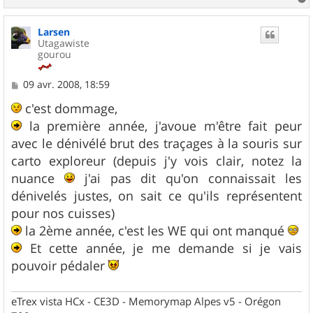
a
u
Larsen
t
Utagawiste
gourou
M
09 avr. 2008, 18:59
e
s
c'est dommage,
s
la première année, j'avoue m'être fait peur
a
g
avec le dénivélé brut des traçages à la souris sur
e
carto exploreur (depuis j'y vois clair, notez la
nuance
j'ai pas dit qu'on connaissait les
dénivelés justes, on sait ce qu'ils représentent
pour nos cuisses)
la 2ème année, c'est les WE qui ont manqué
Et cette année, je me demande si je vais
pouvoir pédaler
eTrex vista HCx - CE3D - Memorymap Alpes v5 - Orégon