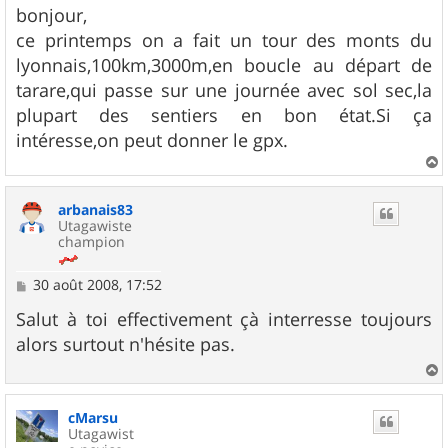
s
bonjour,
s
ce printemps on a fait un tour des monts du
a
g
lyonnais,100km,3000m,en boucle au départ de
e
tarare,qui passe sur une journée avec sol sec,la
plupart des sentiers en bon état.Si ça
intéresse,on peut donner le gpx.
a
u
arbanais83
t
Utagawiste
champion
M
30 août 2008, 17:52
e
s
Salut à toi effectivement çà interresse toujours
s
alors surtout n'hésite pas.
a
g
e
a
u
cMarsu
t
Utagawist