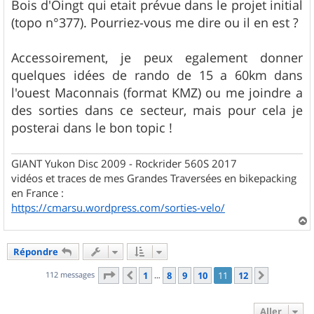
Bois d'Oingt qui etait prévue dans le projet initial
(topo n°377). Pourriez-vous me dire ou il en est ?
Accessoirement, je peux egalement donner
quelques idées de rando de 15 a 60km dans
l'ouest Maconnais (format KMZ) ou me joindre a
des sorties dans ce secteur, mais pour cela je
posterai dans le bon topic !
GIANT Yukon Disc 2009 - Rockrider 560S 2017
vidéos et traces de mes Grandes Traversées en bikepacking
en France :
https://cmarsu.wordpress.com/sorties-velo/
a
u
Répondre
t
Page
11
sur
12
112 messages
1
8
9
10
11
12
Précédent
Suivant
…
Aller