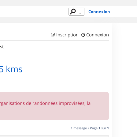
Connexion
Inscription
Connexion
st
45 kms
organisations de randonnées improvisées, la
1 message • Page
1
sur
1