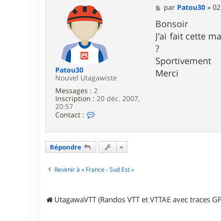
M
par
Patou30
»
02
e
s
Bonsoir
s
J'ai fait cette 
a
g
?
e
Sportivement
Patou30
Merci
Nouvel Utagawiste
Messages :
2
Inscription :
20 déc. 2007,
20:57
C
Contact :
o
n
t
a
Répondre
c
t
e
Revenir à « France - Sud Est »
r
P
a
UtagawaVTT (Randos VTT et VTTAE avec traces GP
t
o
u