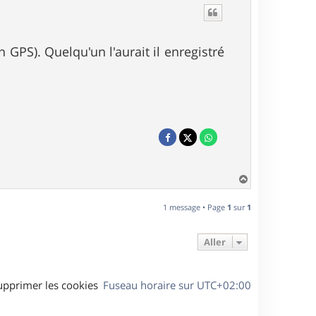
 GPS). Quelqu'un l'aurait il enregistré
H
a
u
1 message • Page
1
sur
1
t
Aller
upprimer les cookies
Fuseau horaire sur
UTC+02:00