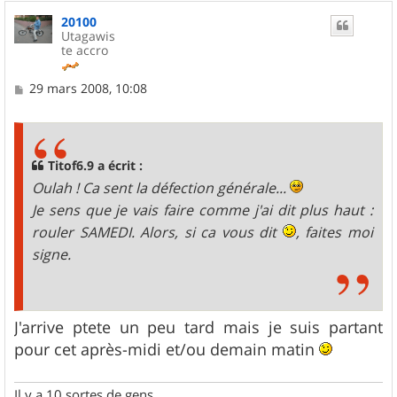
u
20100
t
Utagawis
te accro
M
29 mars 2008, 10:08
e
s
s
a
g
Titof6.9 a écrit :
e
Oulah ! Ca sent la défection générale...
Je sens que je vais faire comme j'ai dit plus haut :
rouler SAMEDI. Alors, si ca vous dit
, faites moi
signe.
J'arrive ptete un peu tard mais je suis partant
pour cet après-midi et/ou demain matin
Il y a 10 sortes de gens.