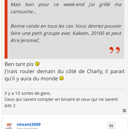
Mais bon pour ce week-end j'ai grillé ma
cartouche...
Bonne rando en tous les cas. Vous devriez pouvoir
faire une petit groupe avec Kakeen, 20100 et peut
être JeromeC.
Ben tant pis
J'irais rouler demain du côté de Charly, il parait
qu'il y aura du monde
Il y a 10 sortes de gens.
Ceux qui savent compter en binaire et ceux qui ne savent
pas :)
a
u
vincent3569
t
Utagawiste