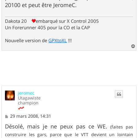
20100 et peut être JeromeC.
Dakota 20
embarqué sur X Control 2005
Un Forerunner 405 pour la CO et la CAP
Nouvelle version de
GPXtoXL
!!!
a
u
t
jeromec
Utagawiste
champion
M
29 mars 2008, 14:31
e
s
Désolé, mais je ne peux pas ce WE.
(faites pas
s
construire les gars, parce que le VTT devient un lointain
a