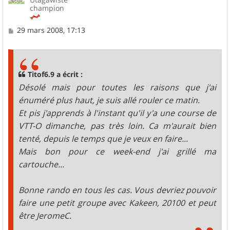
champion
M
29 mars 2008, 17:13
e
s
s
a
g
Titof6.9 a écrit :
e
Désolé mais pour toutes les raisons que j'ai
énuméré plus haut, je suis allé rouler ce matin.
Et pis j'apprends à l'instant qu'il y'a une course de
VTT-O dimanche, pas très loin. Ca m'aurait bien
tenté, depuis le temps que je veux en faire...
Mais bon pour ce week-end j'ai grillé ma
cartouche...
Bonne rando en tous les cas. Vous devriez pouvoir
faire une petit groupe avec Kakeen, 20100 et peut
être JeromeC.