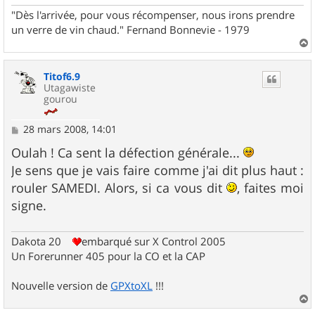
e
"Dès l'arrivée, pour vous récompenser, nous irons prendre
un verre de vin chaud." Fernand Bonnevie - 1979
a
u
Titof6.9
t
Utagawiste
gourou
M
28 mars 2008, 14:01
e
s
Oulah ! Ca sent la défection générale...
s
Je sens que je vais faire comme j'ai dit plus haut :
a
g
rouler SAMEDI. Alors, si ca vous dit
, faites moi
e
signe.
Dakota 20
embarqué sur X Control 2005
Un Forerunner 405 pour la CO et la CAP
Nouvelle version de
GPXtoXL
!!!
a