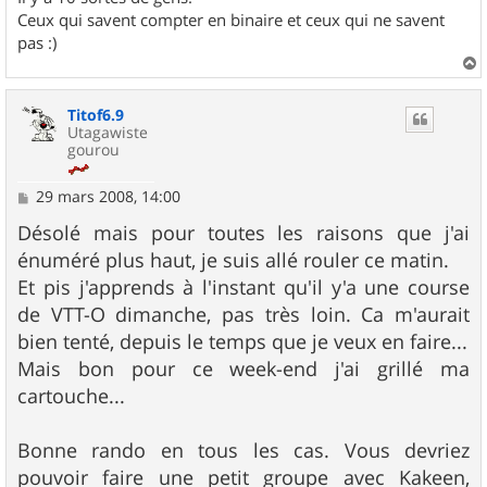
Ceux qui savent compter en binaire et ceux qui ne savent
pas :)
a
u
Titof6.9
t
Utagawiste
gourou
M
29 mars 2008, 14:00
e
s
Désolé mais pour toutes les raisons que j'ai
s
énuméré plus haut, je suis allé rouler ce matin.
a
g
Et pis j'apprends à l'instant qu'il y'a une course
e
de VTT-O dimanche, pas très loin. Ca m'aurait
bien tenté, depuis le temps que je veux en faire...
Mais bon pour ce week-end j'ai grillé ma
cartouche...
Bonne rando en tous les cas. Vous devriez
pouvoir faire une petit groupe avec Kakeen,