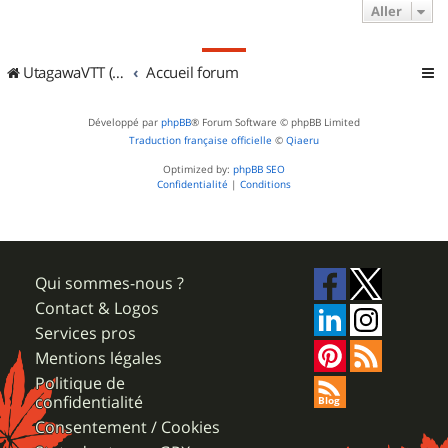
Aller
UtagawaVTT (Randos VTT et VTTAE avec traces GPS)
Accueil forum
Développé par
phpBB
® Forum Software © phpBB Limited
Traduction française officielle
©
Qiaeru
Optimized by:
phpBB SEO
Confidentialité
|
Conditions
Qui sommes-nous ?
Contact & Logos
Services pros
Mentions légales
Politique de
confidentialité
Consentement / Cookies