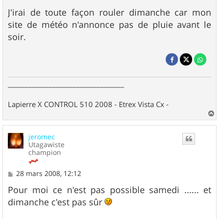
J'irai de toute façon rouler dimanche car mon
site de météo n'annonce pas de pluie avant le
soir.
__________________________________
Lapierre X CONTROL 510 2008 - Etrex Vista Cx -
a
u
jeromec
t
Utagawiste
champion
M
28 mars 2008, 12:12
e
s
Pour moi ce n'est pas possible samedi ...... et
s
dimanche c'est pas sûr
a
g