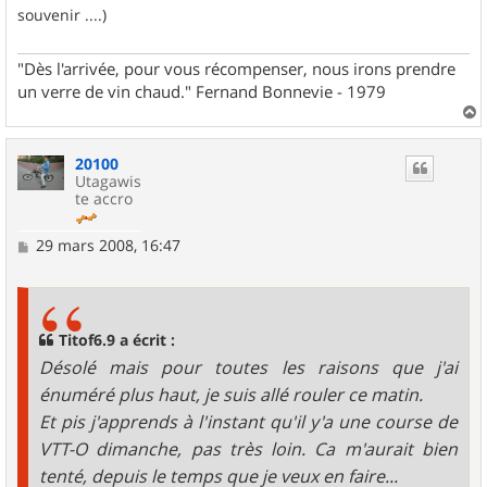
g
souvenir ....)
e
"Dès l'arrivée, pour vous récompenser, nous irons prendre
un verre de vin chaud." Fernand Bonnevie - 1979
a
u
20100
t
Utagawis
te accro
M
29 mars 2008, 16:47
e
s
s
a
g
Titof6.9 a écrit :
e
Désolé mais pour toutes les raisons que j'ai
énuméré plus haut, je suis allé rouler ce matin.
Et pis j'apprends à l'instant qu'il y'a une course de
VTT-O dimanche, pas très loin. Ca m'aurait bien
tenté, depuis le temps que je veux en faire...