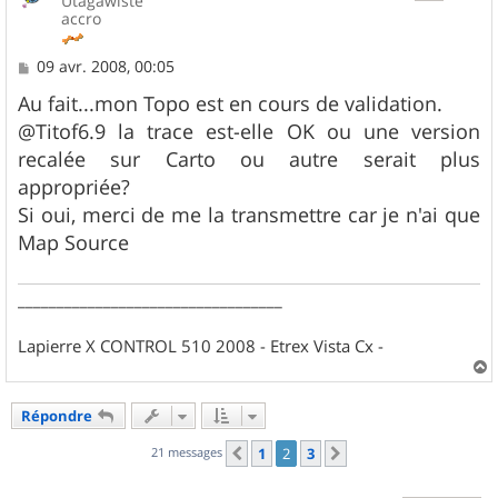
Utagawiste
accro
M
09 avr. 2008, 00:05
e
s
Au fait...mon Topo est en cours de validation.
s
@Titof6.9 la trace est-elle OK ou une version
a
g
recalée sur Carto ou autre serait plus
e
appropriée?
Si oui, merci de me la transmettre car je n'ai que
Map Source
__________________________________
Lapierre X CONTROL 510 2008 - Etrex Vista Cx -
a
u
Répondre
t
21 messages
1
2
3
Précédent
Suivant