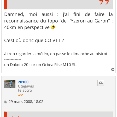
Damned, moi aussi : j'ai fini de faire la
reconnaissance du topo "de l'Yzeron au Garon" :
40km en perspective
C'est où donc que CO VTT ?
à trop regarder la météo, on passe le dimanche au bistrot
-------------
un Dakota 20 sur un Orbea Rise M10 SL
a
u
20100
t
Utagawis
te accro
M
29 mars 2008, 18:02
e
s
s