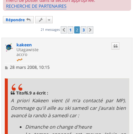
merci de poster dans la section appropriée.
RECHERCHE DE PARTENAIRES
Répondre
21 messages
1
2
3
Précédent
Suivant
kakeen
Utagawiste
accro
M
28 mars 2008, 10:15
e
s
s
a
g
Titof6.9 a écrit :
e
A priori Kakeen vient (il m'a contacté par MP).
Dommage qu'il aille au ski samedi car j'aurais bien
avancé la rando à samedi car :
Dimanche on change d'heure