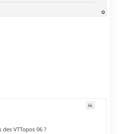
H
a
u
t
es des VTTopos 06 ?