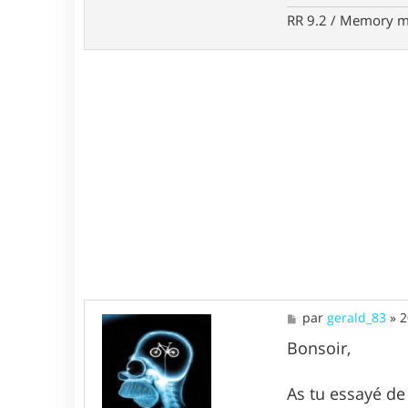
RR 9.2 / Memory m
M
par
gerald_83
»
2
e
s
Bonsoir,
s
a
g
As tu essayé de 
e