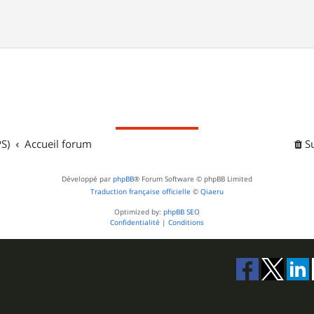
S)
Accueil forum
S
Développé par
phpBB
® Forum Software © phpBB Limited
Traduction française officielle
©
Qiaeru
Optimized by:
phpBB SEO
Confidentialité
|
Conditions