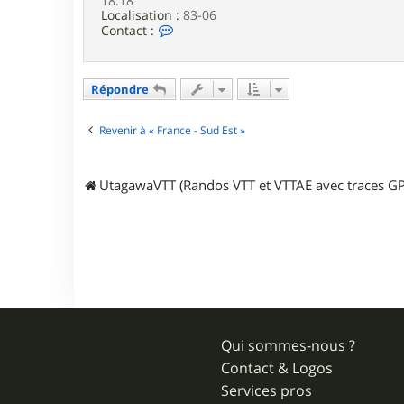
18:18
Localisation :
83-06
C
Contact :
o
n
t
a
Répondre
c
t
e
Revenir à « France - Sud Est »
r
c
l
UtagawaVTT (Randos VTT et VTTAE avec traces GP
j
Qui sommes-nous ?
Contact & Logos
Services pros