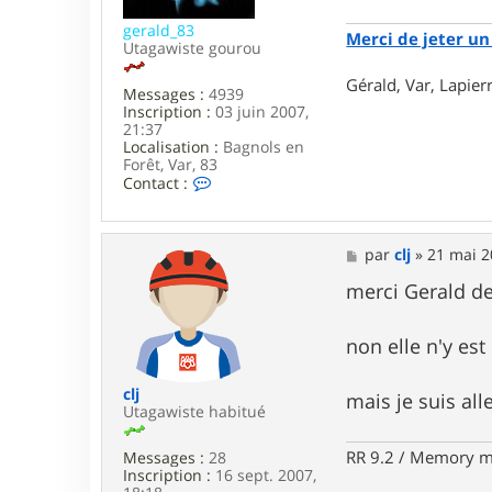
gerald_83
Merci de jeter un 
Utagawiste gourou
Gérald, Var, Lapie
Messages :
4939
Inscription :
03 juin 2007,
21:37
Localisation :
Bagnols en
Forêt, Var, 83
C
Contact :
o
n
t
a
M
par
clj
»
21 mai 2
c
e
t
s
merci Gerald de
e
s
r
a
g
g
non elle n'y est 
e
e
r
a
clj
mais je suis alle
l
Utagawiste habitué
d
_
RR 9.2 / Memory m
Messages :
28
8
Inscription :
16 sept. 2007,
3