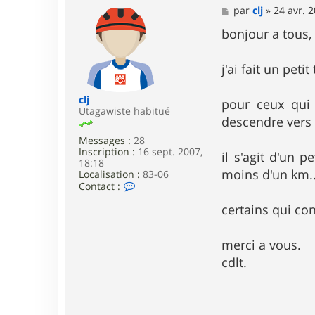
M
par
clj
»
24 avr. 2
e
s
bonjour a tous,
s
a
g
j'ai fait un peti
e
clj
pour ceux qui 
Utagawiste habitué
descendre vers l
Messages :
28
Inscription :
16 sept. 2007,
il s'agit d'un 
18:18
moins d'un km..
Localisation :
83-06
C
Contact :
o
n
certains qui con
t
a
c
merci a vous.
t
cdlt.
e
r
c
l
j