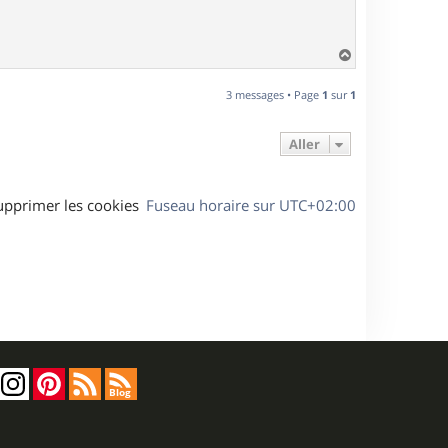
H
a
u
3 messages • Page
1
sur
1
t
Aller
upprimer les cookies
Fuseau horaire sur
UTC+02:00