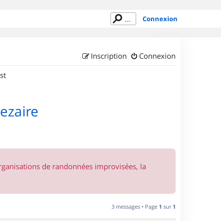
Connexion
Inscription
Connexion
st
Cezaire
organisations de randonnées improvisées, la
3 messages • Page
1
sur
1