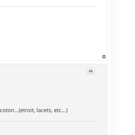
H
a
u
t
oton...(etroit, lacets, etc...)