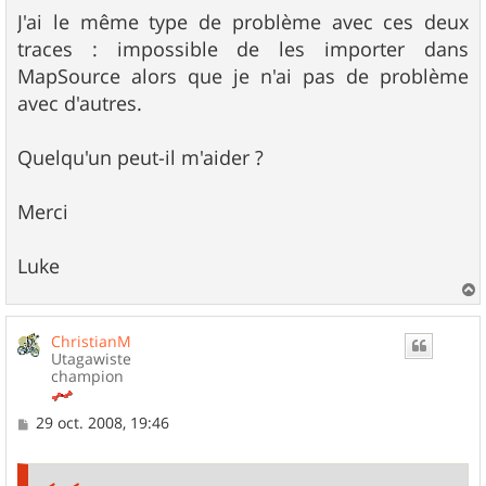
e
s
J'ai le même type de problème avec ces deux
s
traces : impossible de les importer dans
a
g
MapSource alors que je n'ai pas de problème
e
avec d'autres.
Quelqu'un peut-il m'aider ?
Merci
Luke
a
u
ChristianM
t
Utagawiste
champion
M
29 oct. 2008, 19:46
e
s
s