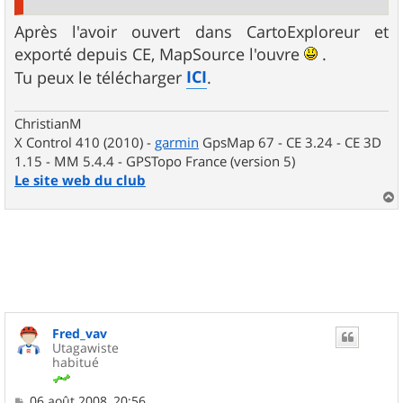
Après l'avoir ouvert dans CartoExploreur et
exporté depuis CE, MapSource l'ouvre
.
ICI
Tu peux le télécharger
.
ChristianM
X Control 410 (2010) -
garmin
GpsMap 67 - CE 3.24 - CE 3D
1.15 - MM 5.4.4 - GPSTopo France (version 5)
Le site web du club
a
u
t
Fred_vav
Utagawiste
habitué
M
06 août 2008, 20:56