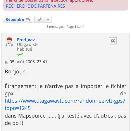
merci de poster dans la section appropriée.
RECHERCHE DE PARTENAIRES
Répondre
8 messages • Page
1
sur
1
Fred_vav
Utagawiste
habitué
M
05 août 2008, 23:41
e
s
Bonjour,
s
a
g
Étrangement je n'arrive pas a importer le fichier
e
gpx de
https://www.utagawavtt.com/randonnee-vtt-gps?
topo=1245
dans Mapsource ...... (j'ai testé avec d'autres : pas
de pb !)