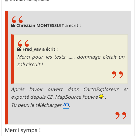
e
s
s
a
g
Christian MONTESSUIT a écrit :
e
Fred_vav a écrit :
Merci pour les tests ...... dommage c'etait un
zoli circuit !
Après l'avoir ouvert dans CartoExploreur et
exporté depuis CE, MapSource l'ouvre
.
ICI
Tu peux le télécharger
.
Merci sympa !