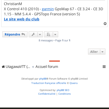
ChristianM
X Control 410 (2010) -
garmin
GpsMap 67 - CE 3.24 - CE 3D
1.15 - MM 5.4.4 - GPSTopo France (version 5)
Le site web du club
a
u
Répondre
t
8 messages • Page
1
sur
1
Aller
UtagawaVTT (Randos VTT et VTTAE avec traces GPS)
Accueil forum
Développé par
phpBB
® Forum Software © phpBB Limited
Traduction française officielle
©
Qiaeru
Optimized by:
phpBB SEO
Confidentialité
|
Conditions