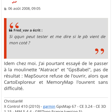
M
06 août 2008, 09:05
e
s
s
a
g
Fred_vav a écrit :
e
Si qqun peut tester et me dire si le pb vient de
mon coté ?
Idem chez moi. J'ai pourtant essayé de le passer
à la moulinette "Alatrace" et "GpsBabel", pas de
résultat : MapSource refuse de l'ouvrir, alors que
CartoExploreur et MemoryMap l'ouvrent sans
difficulté.
ChristianM
X Control 410 (2010) -
garmin
GpsMap 67 - CE 3.24 - CE 3D
1.15 - MM 5.4.4 - GPSTopo France (version 5)