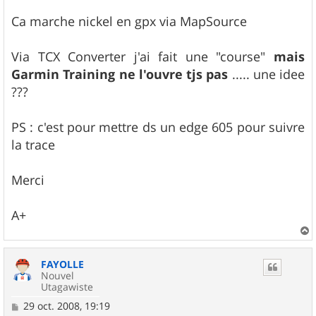
Ca marche nickel en gpx via MapSource
Via TCX Converter j'ai fait une "course"
mais
Garmin Training ne l'ouvre tjs pas
..... une idee
???
PS : c'est pour mettre ds un edge 605 pour suivre
la trace
Merci
A+
a
u
FAYOLLE
t
Nouvel
Utagawiste
M
29 oct. 2008, 19:19