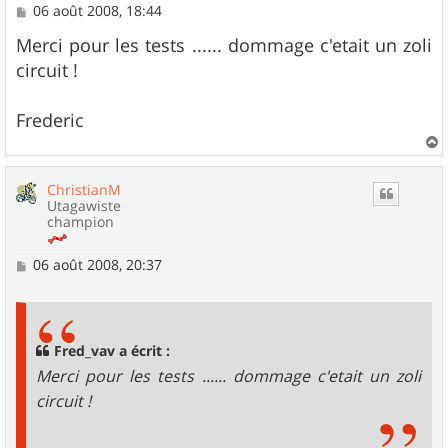
M
06 août 2008, 18:44
e
s
Merci pour les tests ...... dommage c'etait un zoli
s
circuit !
a
g
e
Frederic
a
u
ChristianM
t
Utagawiste
champion
M
06 août 2008, 20:37
e
s
s
a
g
Fred_vav a écrit :
e
Merci pour les tests ...... dommage c'etait un zoli
circuit !