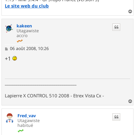
Le site web du club
a
u
kakeen
t
Utagawiste
accro
M
06 août 2008, 10:26
e
s
+1
s
a
g
e
__________________________________
Lapierre X CONTROL 510 2008 - Etrex Vista Cx -
a
u
Fred_vav
t
Utagawiste
habitué