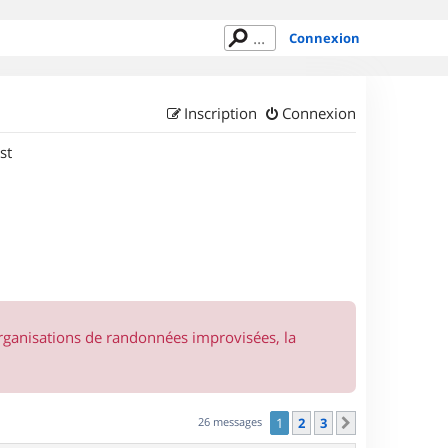
Connexion
Inscription
Connexion
st
organisations de randonnées improvisées, la
26 messages
1
2
3
Suivant