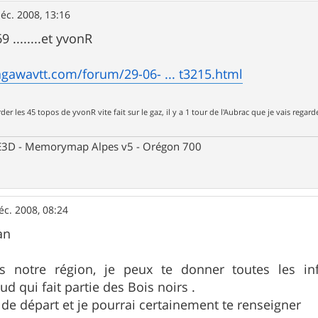
éc. 2008, 13:16
 ........et yvonR
gawavtt.com/forum/29-06- ... t3215.html
der les 45 topos de yvonR vite fait sur le gaz, il y a 1 tour de l'Aubrac que je vais regard
 CE3D - Memorymap Alpes v5 - Orégon 700
éc. 2008, 08:24
an
s notre région, je peux te donner toutes les in
d qui fait partie des Bois noirs .
u de départ et je pourrai certainement te renseigner