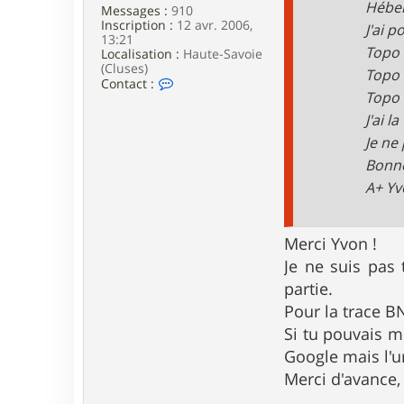
Héber
Messages :
910
Inscription :
12 avr. 2006,
J'ai 
13:21
Topo 
Localisation :
Haute-Savoie
(Cluses)
Topo 
C
Contact :
Topo 
o
n
J'ai 
t
a
Je ne
c
Bonne
t
e
A+ Y
r
C
h
r
Merci Yvon !
i
Je ne suis pas 
s
t
partie.
i
Pour la trace B
a
n
Si tu pouvais m
M
Google mais l'u
Merci d'avance,