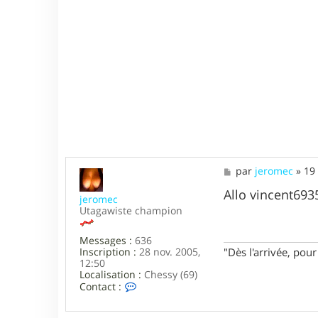
r
i
s
t
i
a
n
M
M
par
jeromec
»
19
e
s
Allo vincent6935 
jeromec
s
Utagawiste champion
a
g
e
Messages :
636
Inscription :
28 nov. 2005,
"Dès l'arrivée, po
12:50
Localisation :
Chessy (69)
C
Contact :
o
n