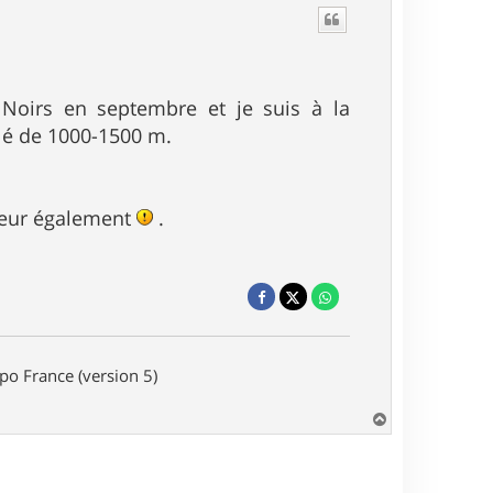
Noirs en septembre et je suis à la
elé de 1000-1500 m.
neur également
.
o France (version 5)
H
a
u
t