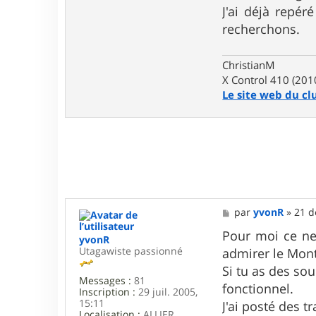
t
J'ai déjà repér
a
recherchons.
c
t
e
r
ChristianM
C
X Control 410 (201
h
Le site web du cl
r
i
s
t
i
a
n
M
M
par
yvonR
»
21 d
e
s
Pour moi ce ne
yvonR
s
Utagawiste passionné
admirer le Mont
a
g
Si tu as des so
e
Messages :
81
fonctionnel.
Inscription :
29 juil. 2005,
15:11
J'ai posté des t
Localisation :
ALLIER