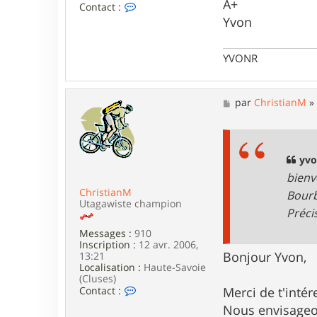
A+
n
C
Contact :
o
Yvon
n
t
a
YVONR
c
t
e
r
M
par
ChristianM
y
e
v
s
o
s
n
a
R
g
yvo
e
bienv
ChristianM
Bourb
Utagawiste champion
Préci
Messages :
910
Inscription :
12 avr. 2006,
Bonjour Yvon,
13:21
Localisation :
Haute-Savoie
(Cluses)
C
Merci de t'inté
Contact :
o
Nous envisageo
n