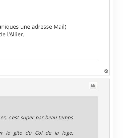
muniques une adresse Mail)
 l'Allier.
H
a
u
t
es, c'est super par beau temps
r le gite du Col de la loge.