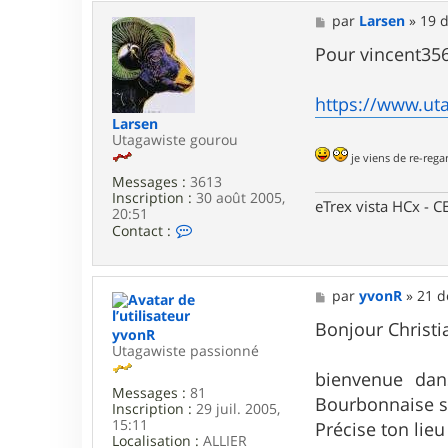
t
a
M
par
Larsen
»
19 d
c
e
t
s
Pour vincent3569
e
s
r
a
j
g
https://www.uta
e
e
Larsen
r
Utagawiste gourou
o
je viens de re-regar
m
e
Messages :
3613
c
Inscription :
30 août 2005,
eTrex vista HCx -
20:51
C
Contact :
o
n
t
a
M
par
yvonR
»
21 d
c
e
t
s
Bonjour Christi
yvonR
e
s
Utagawiste passionné
r
a
L
g
bienvenue dan
a
e
Messages :
81
Bourbonnaise su
r
Inscription :
29 juil. 2005,
s
15:11
Précise ton lie
e
Localisation :
ALLIER