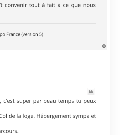
 convenir tout à fait à ce que nous
o France (version 5)
H
a
u
t
, c'est super par beau temps tu peux
u Col de la loge. Hébergement sympa et
arcours.