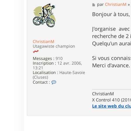
M
par
ChristianM
e
s
Bonjour à tous,
s
a
g
J'organise ave
e
recherche de 2 
ChristianM
Quelqu'un aura
Utagawiste champion
Si vous connai
Messages :
910
Inscription :
12 avr. 2006,
Merci d'avance.
13:21
Localisation :
Haute-Savoie
(Cluses)
C
Contact :
o
n
ChristianM
t
X Control 410 (201
a
c
Le site web du cl
t
e
r
C
h