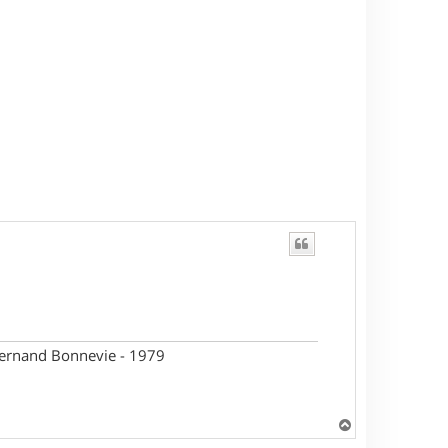
 Fernand Bonnevie - 1979
H
a