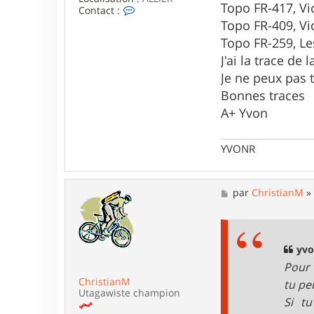
Topo FR-417, Vi
C
Contact :
o
Topo FR-409, Vi
n
Topo FR-259, L
t
a
J'ai la trace d
c
t
Je ne peux pas t
e
Bonnes traces
r
y
A+ Yvon
v
o
n
YVONR
R
M
par
ChristianM
e
s
s
a
g
yvo
e
Pour 
ChristianM
tu pe
Utagawiste champion
Si t