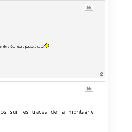
u
t
er de près, j'étais passé à coté
H
a
u
t
fos sur les traces de la montagne