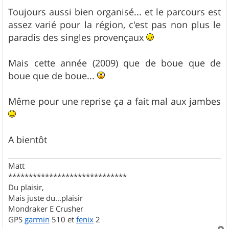
e
s
Toujours aussi bien organisé... et le parcours est
s
assez varié pour la région, c'est pas non plus le
a
g
paradis des singles provençaux
e
Mais cette année (2009) que de boue que de
boue que de boue...
Même pour une reprise ça a fait mal aux jambes
A bientôt
Matt
*****************************
Du plaisir,
Mais juste du...plaisir
Mondraker E Crusher
GPS
garmin
510 et
fenix
2