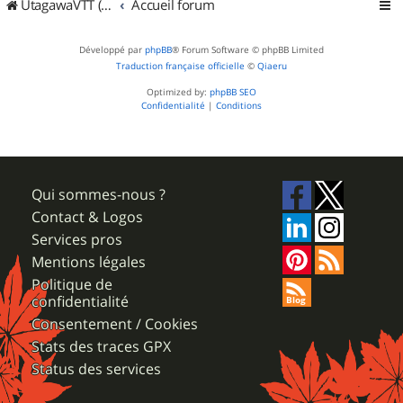
UtagawaVTT (Randos VTT et VTTAE avec traces GPS)
Accueil forum
Développé par
phpBB
® Forum Software © phpBB Limited
Traduction française officielle
©
Qiaeru
Optimized by:
phpBB SEO
Confidentialité
|
Conditions
Qui sommes-nous ?
Contact & Logos
Services pros
Mentions légales
Politique de
confidentialité
Consentement / Cookies
Stats des traces GPX
Status des services