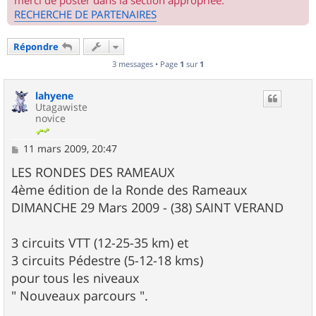
merci de poster dans la section appropriée.
RECHERCHE DE PARTENAIRES
Répondre
3 messages • Page
1
sur
1
lahyene
Utagawiste
novice
M
11 mars 2009, 20:47
e
s
LES RONDES DES RAMEAUX
s
4ème édition de la Ronde des Rameaux
a
g
DIMANCHE 29 Mars 2009 - (38) SAINT VERAND
e
3 circuits VTT (12-25-35 km) et
3 circuits Pédestre (5-12-18 kms)
pour tous les niveaux
" Nouveaux parcours ".