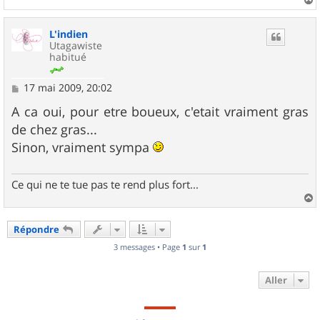
a
u
L'indien
t
Utagawiste
habitué
M
17 mai 2009, 20:02
e
s
A ca oui, pour etre boueux, c'etait vraiment gras
s
de chez gras...
a
g
Sinon, vraiment sympa
e
Ce qui ne te tue pas te rend plus fort...
a
u
Répondre
t
3 messages • Page
1
sur
1
Aller