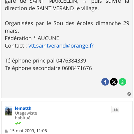
gare de SAINT MARCELLIN, → puis suivre la
direction de SAINT VERAND le village.
Organisées par le Sou des écoles dimanche 29
mars.
Fédération * AUCUNE
Contact :
vtt.saintverand@orange.fr
Téléphone principal 0476384339
Téléphone secondaire 0608471676
a
u
lematth
t
Utagawiste
habitué
M
15 mai 2009, 11:06