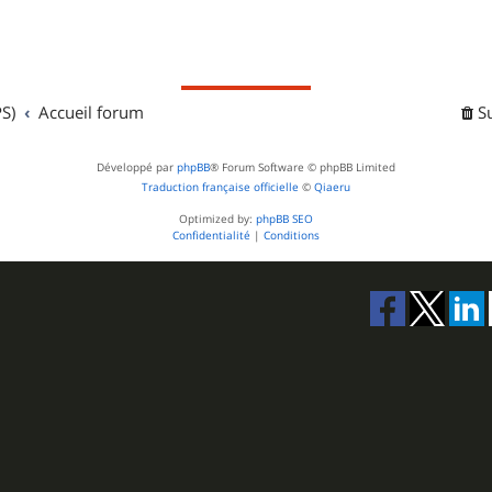
S)
Accueil forum
S
Développé par
phpBB
® Forum Software © phpBB Limited
Traduction française officielle
©
Qiaeru
Optimized by:
phpBB SEO
Confidentialité
|
Conditions