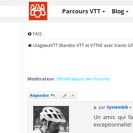
Parcours VTT
Blog
FAQ
UtagawaVTT (Randos VTT et VTTAE avec traces GP
Modérateur :
Modérateurs des Forums
Répondre
M
par
Systembib
»
e
s
Un amis qui fai
s
exceptionnelle!
a
g