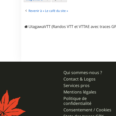
b
Revenir à « Le café du site »
UtagawaVTT (Randos VTT et VTTAE avec traces GP
Qui sommes-nous ?
Contact & Logos
Services pros
Mentions légales
Politique de
confidentialité
Consentement / Cookies