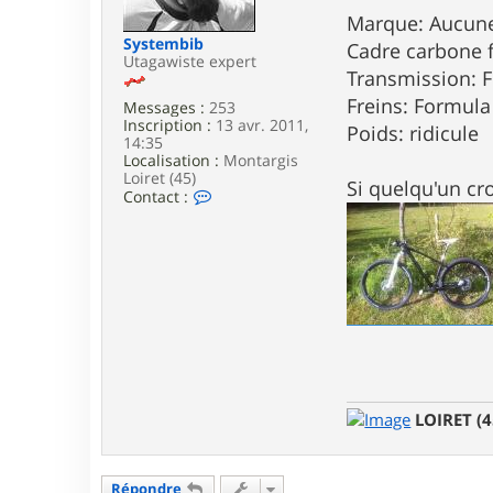
e
Marque: Aucun
Systembib
Cadre carbone fi
Utagawiste expert
Transmission: 
Freins: Formula
Messages :
253
Inscription :
13 avr. 2011,
Poids: ridicule
14:35
Localisation :
Montargis
Loiret (45)
Si quelqu'un cr
C
Contact :
o
n
t
a
c
t
e
r
S
y
s
t
LOIRET (4
e
m
b
i
Répondre