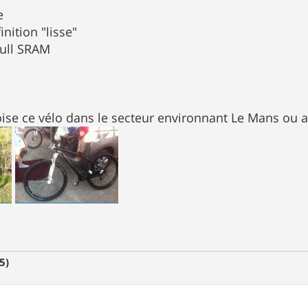
e
nition "lisse"
Full SRAM
oise ce vélo dans le secteur environnant Le Mans ou ai
5)