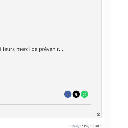
lleurs merci de prévenir. .
H
a
u
1 message • Page
1
sur
1
t