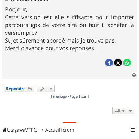
e
s
Bonjour,
s
Cette version est elle suffisante pour importer
a
g
parcours gpx de votre site ou faut il acheter la
e
version pro?
Sujet sûrement abordé mais je trouve pas.
Merci d'avance pour vos réponses.
a
u
Répondre
t
1 message • Page
1
sur
1
Aller
UtagawaVTT (Randos VTT et VTTAE avec traces GPS)
Accueil forum