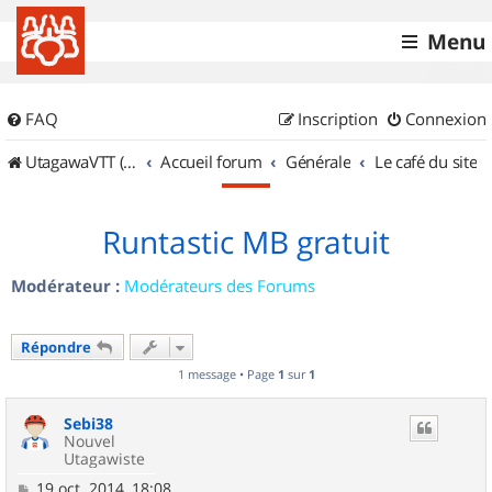
Menu
FAQ
Inscription
Connexion
UtagawaVTT (Randos VTT et VTTAE avec traces GPS)
Accueil forum
Générale
Le café du site
Runtastic MB gratuit
Modérateur :
Modérateurs des Forums
Répondre
1 message • Page
1
sur
1
Sebi38
Nouvel
Utagawiste
M
19 oct. 2014, 18:08