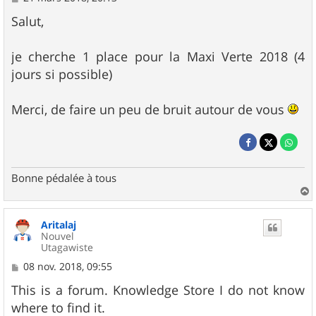
e
s
Salut,
s
a
g
je cherche 1 place pour la Maxi Verte 2018 (4
e
jours si possible)
Merci, de faire un peu de bruit autour de vous
Bonne pédalée à tous
a
u
Aritalaj
t
Nouvel
Utagawiste
M
08 nov. 2018, 09:55
e
s
This is a forum. Knowledge Store I do not know
s
where to find it.
a