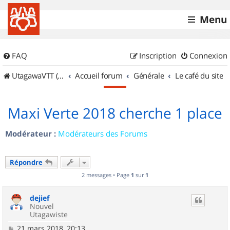
Menu
FAQ
Inscription
Connexion
UtagawaVTT (Randos VTT et VTTAE avec traces GPS)
Accueil forum
Générale
Le café du site
Maxi Verte 2018 cherche 1 place
Modérateur :
Modérateurs des Forums
Répondre
2 messages • Page
1
sur
1
dejief
Nouvel
Utagawiste
M
21 mars 2018, 20:13