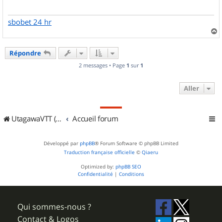
g
e
sbobet 24 hr
a
u
Répondre
t
2 messages • Page
1
sur
1
Aller
UtagawaVTT (Randos VTT et VTTAE avec traces GPS)
Accueil forum
Développé par
phpBB
® Forum Software © phpBB Limited
Traduction française officielle
©
Qiaeru
Optimized by:
phpBB SEO
Confidentialité
|
Conditions
Qui sommes-nous ?
Contact & Logos