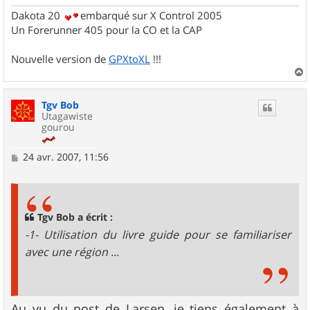
Dakota 20
embarqué sur X Control 2005
Un Forerunner 405 pour la CO et la CAP
Nouvelle version de
GPXtoXL
!!!
a
u
Tgv Bob
t
Utagawiste
gourou
M
24 avr. 2007, 11:56
e
s
s
a
g
Tgv Bob a écrit :
e
-1- Utilisation du livre guide pour se familiariser
avec une région ...
Au vu du post de Larsen, je tiens également à