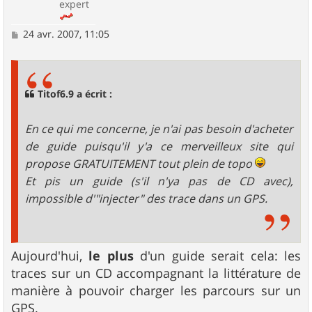
expert
M
24 avr. 2007, 11:05
e
s
s
a
g
Titof6.9 a écrit :
e
En ce qui me concerne, je n'ai pas besoin d'acheter
de guide puisqu'il y'a ce merveilleux site qui
propose GRATUITEMENT tout plein de topo
Et pis un guide (s'il n'ya pas de CD avec),
impossible d'"injecter" des trace dans un GPS.
Aujourd'hui,
le plus
d'un guide serait cela: les
traces sur un CD accompagnant la littérature de
manière à pouvoir charger les parcours sur un
GPS.