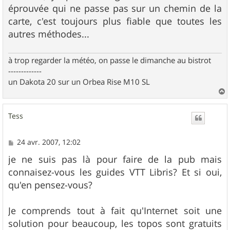
éprouvée qui ne passe pas sur un chemin de la
carte, c'est toujours plus fiable que toutes les
autres méthodes...
à trop regarder la météo, on passe le dimanche au bistrot
-------------
un Dakota 20 sur un Orbea Rise M10 SL
a
u
Tess
t
M
24 avr. 2007, 12:02
e
s
je ne suis pas là pour faire de la pub mais
s
connaisez-vous les guides VTT Libris? Et si oui,
a
g
qu'en pensez-vous?
e
Je comprends tout à fait qu'Internet soit une
solution pour beaucoup, les topos sont gratuits