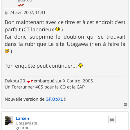
M
24 avr. 2007, 11:31
e
s
Bon maintenant avec ce titre et à cet endroit c'est
s
parfait (CT laborieux
)
a
g
J'ai donc supprimé le doublon qui se trouvait
e
dans la rubrique Le site Utagawa (rien à faire là
)
Ton enquête peut continuer...
Dakota 20
embarqué sur X Control 2005
Un Forerunner 405 pour la CO et la CAP
Nouvelle version de
GPXtoXL
!!!
a
u
Larsen
t
Utagawiste
gourou