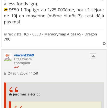
e
a less fonds ign),
9€50 1 Top ign au 1/25 000ème, pour 1 séjour
de 10j en moyenne (même plutôt 7), c'est déjà
pas mal
eTrex vista HCx - CE3D - Memorymap Alpes v5 - Orégon
700
a
u
vincent3569
t
Utagawiste
champion
M
24 avr. 2007, 11:58
e
s
s
a
g
jeromec a écrit :
e