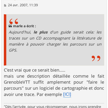
M
24 avr. 2007, 11:39
e
s
s
a
g
marle a écrit :
e
Aujourd'hui,
le plus
d'un guide serait cela: les
traces sur un CD accompagnant la littérature de
manière à pouvoir charger les parcours sur un
GPS.
C'est vrai que ce serait bien.....
mais une description détaillée comme le fait
GrenobleVTT suffit amplement pour "faire le
parcours" sur un logiciel de cartographie et donc
[ICI]
avoir une trace. Par exemple
"Dès l'arrivée, pour vous récompenser, nous irons prendre