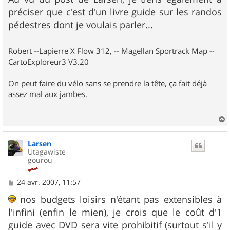
préciser que c'est d'un livre guide sur les randos
pédestres dont je voulais parler...
Robert --Lapierre X Flow 312, -- Magellan Sportrack Map --
CartoExploreur3 V3.20
On peut faire du vélo sans se prendre la tête, ça fait déjà
assez mal aux jambes.
a
u
Larsen
t
Utagawiste
gourou
M
24 avr. 2007, 11:57
e
s
nos budgets loisirs n'étant pas extensibles à
s
l'infini (enfin le mien), je crois que le coût d'1
a
g
guide avec DVD sera vite prohibitif (surtout s'il y