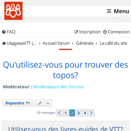
Menu
FAQ
Inscription
Connexion
UtagawaVTT (Randos VTT et VTTAE avec traces GPS)
Accueil forum
Générale
Le café du site
Qu'utilisez-vous pour trouver des
topos?
Modérateur :
Modérateurs des Forums
Répondre
39 messages
1
2
3
4
Précédent
Suivant
Utilisez-vous des livres-guides de VTT?