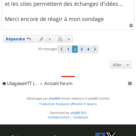
et les sites permettent des échanges d'idées...
Merci encore de réagir à mon sondage
a
u
Répondre
t
39 messages
1
2
3
4
Précédent
Suivant
Aller
UtagawaVTT (Randos VTT et VTTAE avec traces GPS)
Accueil forum
Développé par
phpBB
® Forum Software © phpBB Limited
Traduction française officielle
©
Qiaeru
Optimized by:
phpBB SEO
Confidentialité
|
Conditions