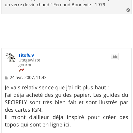
un verre de vin chaud." Fernand Bonnevie - 1979
a
u
t
Titof6.9
Utagawiste
gourou
M
24 avr. 2007, 11:43
e
s
Je vais relativiser ce que j'ai dit plus haut :
s
J'ai déja acheté des guides papier. Les guides du
a
g
SECIRELY sont très bien fait et sont ilustrés par
e
des cartes IGN.
Il m'ont d'ailleur déja inspiré pour créer des
topos qui sont en ligne ici.