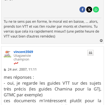
Tu ne te sens pas en forme, le moral est en baisse, ... alors,
prends ton VTT et vas t'en rouler par monts et chemins. Tu
verras que cela ira rapidement mieux!! (une petite heure de
VTT vaut bien d'autres remèdes)
a
u
vincent3569
t
Utagawiste
champion
M
24 avr. 2007, 11:11
e
s
mes réponses :
s
- oui, je regarde les guides VTT sur des sujets
a
g
très précis (les guides Chamina pour la GTJ,
e
GTMC par exemple)
ces documents m'intéressent plutôt pour la