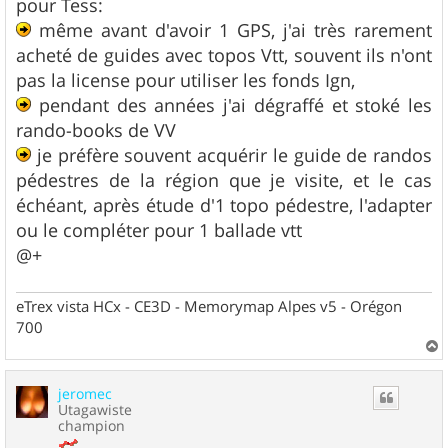
pour Tess:
même avant d'avoir 1 GPS, j'ai très rarement
acheté de guides avec topos Vtt, souvent ils n'ont
pas la license pour utiliser les fonds Ign,
pendant des années j'ai dégraffé et stoké les
rando-books de VV
je préfère souvent acquérir le guide de randos
pédestres de la région que je visite, et le cas
échéant, après étude d'1 topo pédestre, l'adapter
ou le compléter pour 1 ballade vtt
@+
eTrex vista HCx - CE3D - Memorymap Alpes v5 - Orégon
700
a
u
jeromec
t
Utagawiste
champion