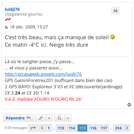
u
luidji76
t
Utagawiste gourou
M
18 déc. 2009, 13:27
e
s
C'est très beau, mais ça manque de soleil
s
Ce matin -4°C ici. Neige très dure
a
g
e
Là où le sanglier passe, j'y passe...
... et vous y passerez aussi...
http://picasaweb.google.com/luidji76
GPS GaminForetrex201 (suffisant dans bien des cas)
2 GPS BAYO: Exploreur 3 V3 et XC (découverte/jardinage)
CE 3.
24
et CE 3D 1.14
V.A.E. Haibike XDURO N'DURO RX 26"
a
u
Répondre
t
Page
115
sur
314
3139 messages
1
113
114
115
116
117
314
Précédent
S
…
…