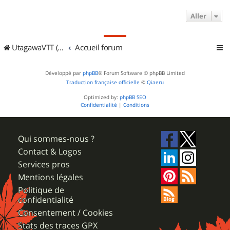
Aller
UtagawaVTT (Randos VTT et VTTAE avec traces GPS)
Accueil forum
Développé par
phpBB
® Forum Software © phpBB Limited
Traduction française officielle
©
Qiaeru
Optimized by:
phpBB SEO
Confidentialité
|
Conditions
Qui sommes-nous ?
Contact & Logos
Services pros
Mentions légales
Politique de
confidentialité
Consentement / Cookies
Stats des traces GPX