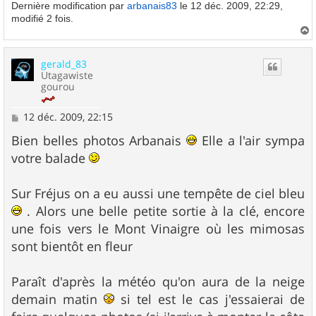
Dernière modification par
arbanais83
le 12 déc. 2009, 22:29,
modifié 2 fois.
a
u
gerald_83
t
Utagawiste
gourou
M
12 déc. 2009, 22:15
e
s
Bien belles photos Arbanais
Elle a l'air sympa
s
votre balade
a
g
e
Sur Fréjus on a eu aussi une tempête de ciel bleu
. Alors une belle petite sortie à la clé, encore
une fois vers le Mont Vinaigre où les mimosas
sont bientôt en fleur
Paraît d'après la météo qu'on aura de la neige
demain matin
si tel est le cas j'essaierai de