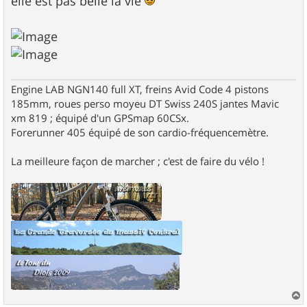
elle est pas belle la vie
Engine LAB NGN140 full XT, freins Avid Code 4 pistons
185mm, roues perso moyeu DT Swiss 240S jantes Mavic
xm 819 ; équipé d'un GPSmap 60CSx.
Forerunner 405 équipé de son cardio-fréquencemètre.
La meilleure façon de marcher ; c'est de faire du vélo !
a