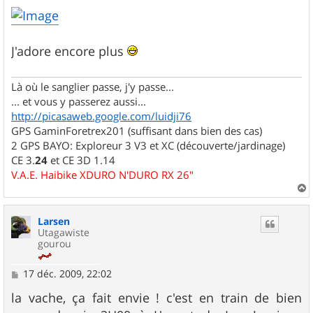
J'adore encore plus
Là où le sanglier passe, j'y passe...
... et vous y passerez aussi...
http://picasaweb.google.com/luidji76
GPS GaminForetrex201 (suffisant dans bien des cas)
2 GPS BAYO: Exploreur 3 V3 et XC (découverte/jardinage)
CE 3.
24
et CE 3D 1.14
V.A.E. Haibike XDURO N'DURO RX 26"
a
u
Larsen
t
Utagawiste
gourou
M
17 déc. 2009, 22:02
e
s
la vache, ça fait envie ! c'est en train de bien
s