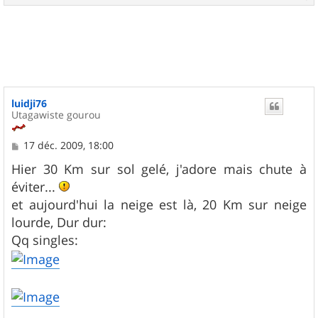
a
u
t
luidji76
Utagawiste gourou
M
17 déc. 2009, 18:00
e
s
Hier 30 Km sur sol gelé, j'adore mais chute à
s
éviter...
a
g
et aujourd'hui la neige est là, 20 Km sur neige
e
lourde, Dur dur:
Qq singles: