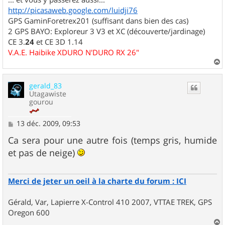
http://picasaweb.google.com/luidji76
GPS GaminForetrex201 (suffisant dans bien des cas)
2 GPS BAYO: Exploreur 3 V3 et XC (découverte/jardinage)
CE 3.
24
et CE 3D 1.14
V.A.E. Haibike XDURO N'DURO RX 26"
a
u
gerald_83
t
Utagawiste
gourou
M
13 déc. 2009, 09:53
e
s
Ca sera pour une autre fois (temps gris, humide
s
et pas de neige)
a
g
e
Merci de jeter un oeil à la charte du forum : ICI
Gérald, Var, Lapierre X-Control 410 2007, VTTAE TREK, GPS
Oregon 600