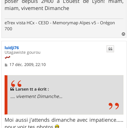
poser depuis 2H00 à L'ouest de Lyon! miam,
a
g
miam, vivement Dimanche
e
eTrex vista HCx - CE3D - Memorymap Alpes v5 - Orégon
700
a
u
luidji76
t
Utagawiste gourou
M
17 déc. 2009, 22:10
e
s
s
a
g
Larsen tt a écrit :
e
.... vivement Dimanche...
Moi aussi j'attends dimanche avec impatience.....
pour voir tes photos