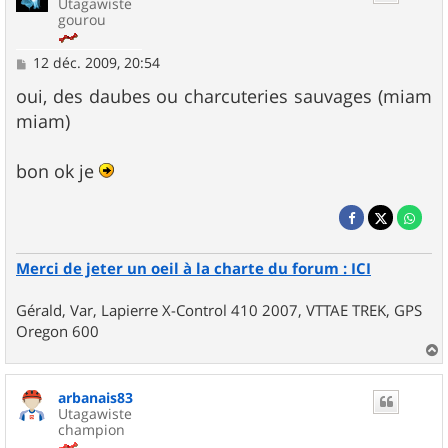
Utagawiste
gourou
M
12 déc. 2009, 20:54
e
s
oui, des daubes ou charcuteries sauvages (miam
s
miam)
a
g
e
bon ok je
Merci de jeter un oeil à la charte du forum : ICI
Gérald, Var, Lapierre X-Control 410 2007, VTTAE TREK, GPS
Oregon 600
a
u
arbanais83
t
Utagawiste
champion