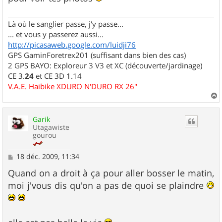
Là où le sanglier passe, j'y passe...
... et vous y passerez aussi...
http://picasaweb.google.com/luidji76
GPS GaminForetrex201 (suffisant dans bien des cas)
2 GPS BAYO: Exploreur 3 V3 et XC (découverte/jardinage)
CE 3.
24
et CE 3D 1.14
V.A.E. Haibike XDURO N'DURO RX 26"
a
u
Garik
t
Utagawiste
gourou
M
18 déc. 2009, 11:34
e
s
Quand on a droit à ça pour aller bosser le matin,
s
moi j'vous dis qu'on a pas de quoi se plaindre
a
g
e