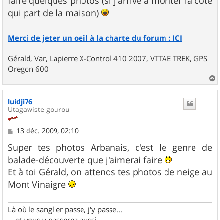
faire quelques photos (si j'arrive à monter la côte
qui part de la maison)
Merci de jeter un oeil à la charte du forum : ICI
Gérald, Var, Lapierre X-Control 410 2007, VTTAE TREK, GPS
Oregon 600
a
u
luidji76
t
Utagawiste gourou
M
13 déc. 2009, 02:10
e
s
Super tes photos Arbanais, c'est le genre de
s
balade-découverte que j'aimerai faire
a
g
Et à toi Gérald, on attends tes photos de neige au
e
Mont Vinaigre
Là où le sanglier passe, j'y passe...
... et vous y passerez aussi...