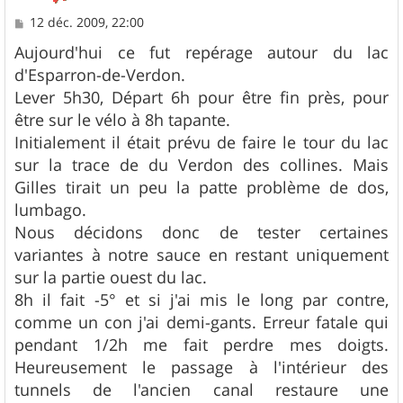
M
12 déc. 2009, 22:00
e
s
Aujourd'hui ce fut repérage autour du lac
s
d'Esparron-de-Verdon.
a
g
Lever 5h30, Départ 6h pour être fin près, pour
e
être sur le vélo à 8h tapante.
Initialement il était prévu de faire le tour du lac
sur la trace de du Verdon des collines. Mais
Gilles tirait un peu la patte problème de dos,
lumbago.
Nous décidons donc de tester certaines
variantes à notre sauce en restant uniquement
sur la partie ouest du lac.
8h il fait -5° et si j'ai mis le long par contre,
comme un con j'ai demi-gants. Erreur fatale qui
pendant 1/2h me fait perdre mes doigts.
Heureusement le passage à l'intérieur des
tunnels de l'ancien canal restaure une