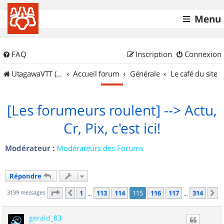
Menu
FAQ
Inscription
Connexion
UtagawaVTT (Randos VTT et VTTAE avec traces GPS)
Accueil forum
Générale
Le café du site
[Les forumeurs roulent] --> Actu,
Cr, Pix, c'est ici!
Modérateur :
Modérateurs des Forums
Répondre
Page
115
sur
314
3139 messages
1
113
114
115
116
117
314
Précédent
S
…
…
gerald_83