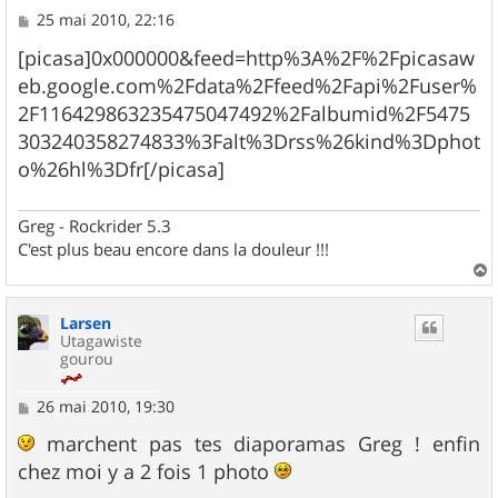
M
25 mai 2010, 22:16
e
s
[picasa]0x000000&feed=http%3A%2F%2Fpicasaw
s
eb.google.com%2Fdata%2Ffeed%2Fapi%2Fuser%
a
g
2F116429863235475047492%2Falbumid%2F5475
e
303240358274833%3Falt%3Drss%26kind%3Dphot
o%26hl%3Dfr[/picasa]
Greg - Rockrider 5.3
C'est plus beau encore dans la douleur !!!
a
u
Larsen
t
Utagawiste
gourou
M
26 mai 2010, 19:30
e
s
marchent pas tes diaporamas Greg ! enfin
s
chez moi y a 2 fois 1 photo
a
g