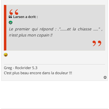
s
s
a
g
Larsen a écrit :
e
Le premier qui répond : .".......et la chiasse ....." ,
n'est plus mon copain !!
Greg - Rockrider 5.3
C'est plus beau encore dans la douleur !!!
a
u
t