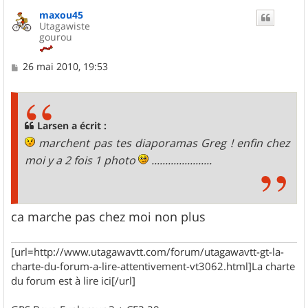
maxou45
Utagawiste
gourou
M
26 mai 2010, 19:53
e
s
s
a
g
Larsen a écrit :
e
marchent pas tes diaporamas Greg ! enfin chez
moi y a 2 fois 1 photo
......................
ca marche pas chez moi non plus
[url=http://www.utagawavtt.com/forum/utagawavtt-gt-la-
charte-du-forum-a-lire-attentivement-vt3062.html]La charte
du forum est à lire ici[/url]