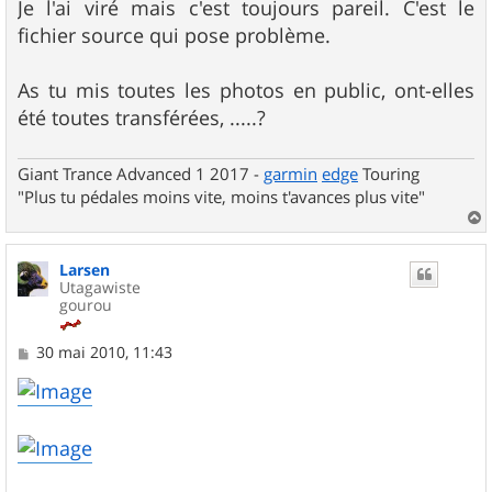
Je l'ai viré mais c'est toujours pareil. C'est le
fichier source qui pose problème.
As tu mis toutes les photos en public, ont-elles
été toutes transférées, .....?
Giant Trance Advanced 1 2017 -
garmin
edge
Touring
"Plus tu pédales moins vite, moins t'avances plus vite"
a
u
Larsen
t
Utagawiste
gourou
M
30 mai 2010, 11:43
e
s
s
a
g
e