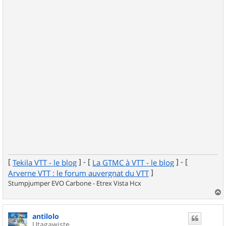
[
] - [
] - [
Tekila VTT - le blog
La GTMC à VTT - le blog
]
Arverne VTT : le forum auvergnat du VTT
Stumpjumper EVO Carbone - Etrex Vista Hcx
a
u
antilolo
t
Utagawiste