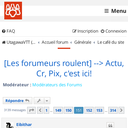
Menu
FAQ
Inscription
Connexion
UtagawaVTT (Randos VTT et VTTAE avec traces GPS)
Accueil forum
Générale
Le café du site
[Les forumeurs roulent] --> Actu,
Cr, Pix, c'est ici!
Modérateur :
Modérateurs des Forums
Répondre
Page
151
sur
314
3139 messages
1
149
150
151
152
153
314
Précédent
S
…
…
Eibithar