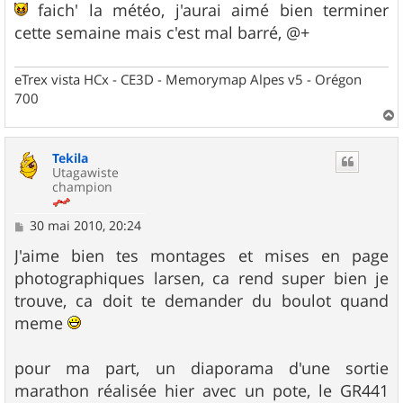
faich' la météo, j'aurai aimé bien terminer
cette semaine mais c'est mal barré, @+
eTrex vista HCx - CE3D - Memorymap Alpes v5 - Orégon
700
a
u
Tekila
t
Utagawiste
champion
M
30 mai 2010, 20:24
e
s
J'aime bien tes montages et mises en page
s
photographiques larsen, ca rend super bien je
a
g
trouve, ca doit te demander du boulot quand
e
meme
pour ma part, un diaporama d'une sortie
marathon réalisée hier avec un pote, le GR441