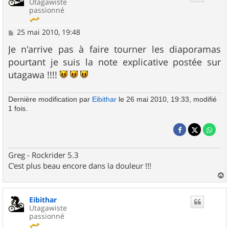
Utagawiste
passionné
M
25 mai 2010, 19:48
e
s
Je n'arrive pas à faire tourner les diaporamas
s
pourtant je suis la note explicative postée sur
a
g
utagawa !!!!
e
Dernière modification par
Eibithar
le 26 mai 2010, 19:33, modifié
1 fois.
Greg - Rockrider 5.3
C'est plus beau encore dans la douleur !!!
a
u
Eibithar
t
Utagawiste
passionné