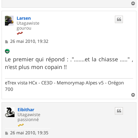
a
u
Larsen
t
Utagawiste
gourou
M
26 mai 2010, 19:32
e
s
s
Le premier qui répond : .".......et la chiasse ....." ,
a
g
n'est plus mon copain !!
e
eTrex vista HCx - CE3D - Memorymap Alpes v5 - Orégon
700
a
u
Eibithar
t
Utagawiste
passionné
M
26 mai 2010, 19:35
e