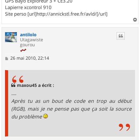
GPS Bayo Exploreur 3 + CE3.20
Lapierre xcontrol 910
Site perso [url]http://annickstl.free.fr/avld/[/url]
a
u
antilolo
t
Utagawiste
gourou
M
26 mai 2010, 22:14
e
s
s
a
g
maxou45 a écrit :
e
....
Après tu as un bout de code en trop au début
(RGB), mais je ne pense pas que ça soit la source
du problème