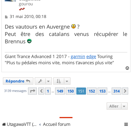
gourou
M
31 mai 2010, 00:18
e
s
Des vautours en Auvergne
?
s
Peut être des catalans venus récupérer le
a
g
Brennus
e
Giant Trance Advanced 1 2017 -
garmin
edge
Touring
"Plus tu pédales moins vite, moins t'avances plus vite"
a
u
Répondre
t
Page
151
sur
314
3139 messages
1
149
150
151
152
153
314
Précédent
S
…
…
Aller
UtagawaVTT (Randos VTT et VTTAE avec traces GPS)
Accueil forum