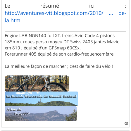
Le résumé ici :
http://aventures-vtt.blogspot.com/2010/ ... de-
la.html
Engine LAB NGN140 full XT, freins Avid Code 4 pistons
185mm, roues perso moyeu DT Swiss 240S jantes Mavic
xm 819 ; équipé d'un GPSmap 60CSx.
Forerunner 405 équipé de son cardio-fréquencemètre.
La meilleure façon de marcher ; c'est de faire du vélo !
a