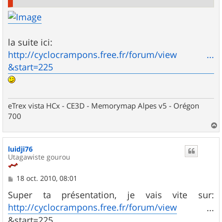
la suite ici:
http://cyclocrampons.free.fr/forum/view ...
&start=225
eTrex vista HCx - CE3D - Memorymap Alpes v5 - Orégon
700
a
u
luidji76
t
Utagawiste gourou
M
18 oct. 2010, 08:01
e
s
Super ta présentation, je vais vite sur:
s
http://cyclocrampons.free.fr/forum/view
...
a
g
&start=225