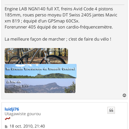
Engine LAB NGN140 full XT, freins Avid Code 4 pistons
185mm, roues perso moyeu DT Swiss 240S jantes Mavic
xm 819 ; équipé d'un GPSmap 60CSx.
Forerunner 405 équipé de son cardio-fréquencemètre.
La meilleure façon de marcher ; c'est de faire du vélo !
a
u
luidji76
t
Utagawiste gourou
M
18 oct. 2010, 21:40