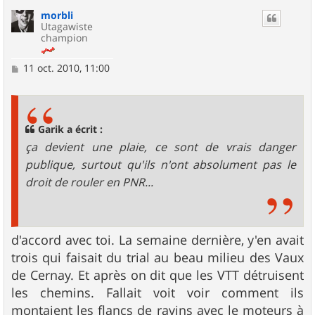
u
morbli
t
Utagawiste
champion
M
11 oct. 2010, 11:00
e
s
s
a
g
Garik a écrit :
e
ça devient une plaie, ce sont de vrais danger
publique, surtout qu'ils n'ont absolument pas le
droit de rouler en PNR...
d'accord avec toi. La semaine dernière, y'en avait
trois qui faisait du trial au beau milieu des Vaux
de Cernay. Et après on dit que les VTT détruisent
les chemins. Fallait voit voir comment ils
montaient les flancs de ravins avec le moteurs à