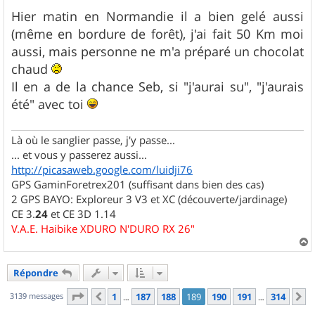
e
s
Hier matin en Normandie il a bien gelé aussi
s
(même en bordure de forêt), j'ai fait 50 Km moi
a
g
aussi, mais personne ne m'a préparé un chocolat
e
chaud
Il en a de la chance Seb, si "j'aurai su", "j'aurais
été" avec toi
Là où le sanglier passe, j'y passe...
... et vous y passerez aussi...
http://picasaweb.google.com/luidji76
GPS GaminForetrex201 (suffisant dans bien des cas)
2 GPS BAYO: Exploreur 3 V3 et XC (découverte/jardinage)
CE 3.
24
et CE 3D 1.14
V.A.E. Haibike XDURO N'DURO RX 26"
a
u
Répondre
t
Page
189
sur
314
3139 messages
1
187
188
189
190
191
314
Précédent
S
…
…