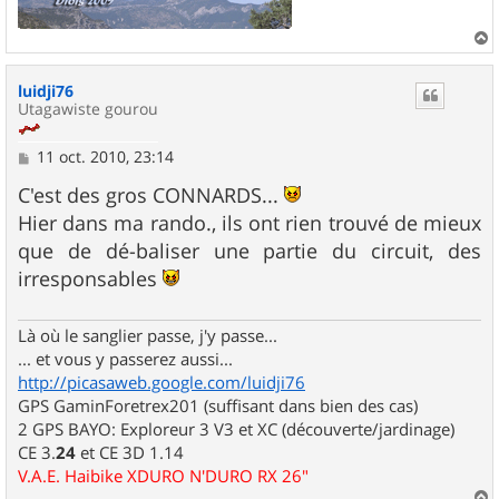
a
u
luidji76
t
Utagawiste gourou
M
11 oct. 2010, 23:14
e
s
C'est des gros CONNARDS...
s
Hier dans ma rando., ils ont rien trouvé de mieux
a
g
que de dé-baliser une partie du circuit, des
e
irresponsables
Là où le sanglier passe, j'y passe...
... et vous y passerez aussi...
http://picasaweb.google.com/luidji76
GPS GaminForetrex201 (suffisant dans bien des cas)
2 GPS BAYO: Exploreur 3 V3 et XC (découverte/jardinage)
CE 3.
24
et CE 3D 1.14
V.A.E. Haibike XDURO N'DURO RX 26"