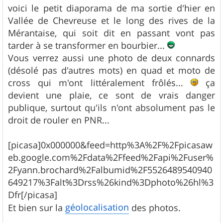
s
voici le petit diaporama de ma sortie d'hier en
s
Vallée de Chevreuse et le long des rives de la
a
g
Mérantaise, qui soit dit en passant vont pas
e
tarder à se transformer en bourbier...
Vous verrez aussi une photo de deux connards
(désolé pas d'autres mots) en quad et moto de
cross qui m'ont littéralement frôlés...
ça
devient une plaie, ce sont de vrais danger
publique, surtout qu'ils n'ont absolument pas le
droit de rouler en PNR...
[picasa]0x000000&feed=http%3A%2F%2Fpicasaw
eb.google.com%2Fdata%2Ffeed%2Fapi%2Fuser%
2Fyann.brochard%2Falbumid%2F5526489540940
649217%3Falt%3Drss%26kind%3Dphoto%26hl%3
Dfr[/picasa]
géolocalisation
Et bien sur la
des photos.