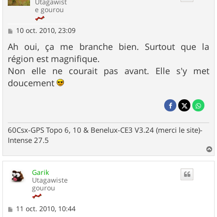
Utagawist
e gourou
M
10 oct. 2010, 23:09
e
s
Ah oui, ça me branche bien. Surtout que la
s
région est magnifique.
a
g
Non elle ne courait pas avant. Elle s'y met
e
doucement
60Csx-GPS Topo 6, 10 & Benelux-CE3 V3.24 (merci le site)-
Intense 27.5
a
u
Garik
t
Utagawiste
gourou
M
11 oct. 2010, 10:44
e