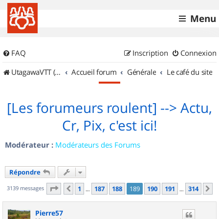
Menu
FAQ
Inscription
Connexion
UtagawaVTT (Randos VTT et VTTAE avec traces GPS)
Accueil forum
Générale
Le café du site
[Les forumeurs roulent] --> Actu,
Cr, Pix, c'est ici!
Modérateur :
Modérateurs des Forums
Répondre
Page
189
sur
314
3139 messages
1
187
188
189
190
191
314
Précédent
S
…
…
Pierre57