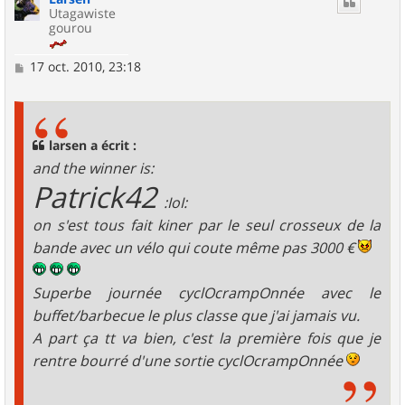
Utagawiste
gourou
M
17 oct. 2010, 23:18
e
s
s
a
g
larsen a écrit :
e
and the winner is:
Patrick42
:IoI:
on s'est tous fait kiner par le seul crosseux de la
bande avec un vélo qui coute même pas 3000 €
Superbe journée cyclOcrampOnnée avec le
buffet/barbecue le plus classe que j'ai jamais vu.
A part ça tt va bien, c'est la première fois que je
rentre bourré d'une sortie cyclOcrampOnnée