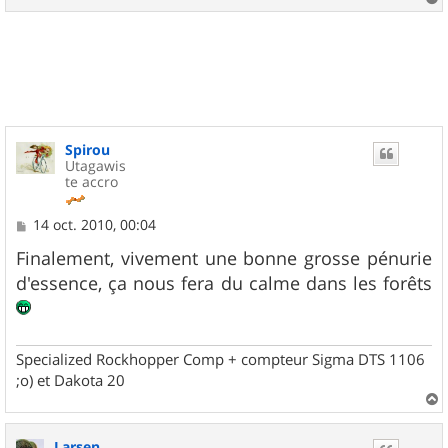
a
u
t
Spirou
Utagawis
te accro
M
14 oct. 2010, 00:04
e
s
Finalement, vivement une bonne grosse pénurie
s
d'essence, ça nous fera du calme dans les forêts
a
g
e
Specialized Rockhopper Comp + compteur Sigma DTS 1106
;o) et Dakota 20
a
u
Larsen
t