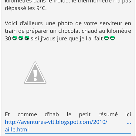
kilomètres dans le froid... le thermomètre n'a pas
e
dépassé les 9°C.
Voici d'ailleurs une photo de votre serviteur en
train de préparer un chocolat chaud au kilomètre
30
sisi j'vous jure que je l'ai fait
Et comme d'hab le petit résumé ici
http://aventures-vtt.blogspot.com/2010/ ...
aille.html