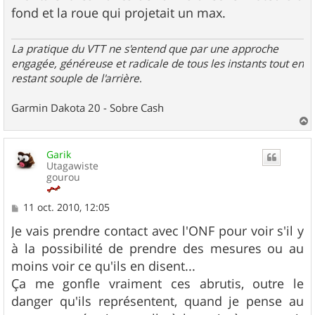
fond et la roue qui projetait un max.
La pratique du VTT ne s'entend que par une approche
engagée, généreuse et radicale de tous les instants tout en
restant souple de l'arrière
.
Garmin Dakota 20 - Sobre Cash
a
u
Garik
t
Utagawiste
gourou
M
11 oct. 2010, 12:05
e
s
Je vais prendre contact avec l'ONF pour voir s'il y
s
à la possibilité de prendre des mesures ou au
a
g
moins voir ce qu'ils en disent...
e
Ça me gonfle vraiment ces abrutis, outre le
danger qu'ils représentent, quand je pense au