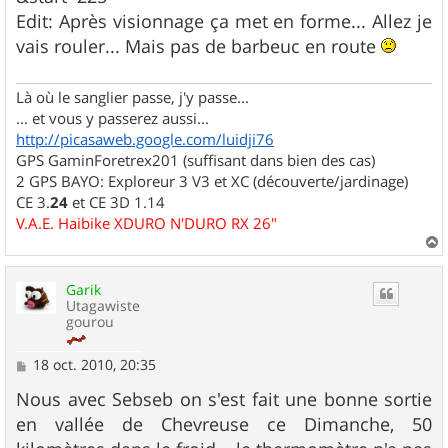
e
Edit: Après visionnage ça met en forme... Allez je
vais rouler... Mais pas de barbeuc en route
Là où le sanglier passe, j'y passe...
... et vous y passerez aussi...
http://picasaweb.google.com/luidji76
GPS GaminForetrex201 (suffisant dans bien des cas)
2 GPS BAYO: Exploreur 3 V3 et XC (découverte/jardinage)
CE 3.
24
et CE 3D 1.14
V.A.E. Haibike XDURO N'DURO RX 26"
a
u
Garik
t
Utagawiste
gourou
M
18 oct. 2010, 20:35
e
s
Nous avec Sebseb on s'est fait une bonne sortie
s
en vallée de Chevreuse ce Dimanche, 50
a
g