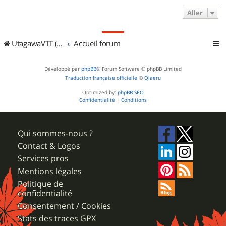
Aller
UtagawaVTT (Randos VTT et VTTAE avec traces GPS)
Accueil forum
Développé par
phpBB
® Forum Software © phpBB Limited
Traduction française officielle
©
Qiaeru
Optimized by:
phpBB SEO
Confidentialité
|
Conditions
Qui sommes-nous ?
Contact & Logos
Services pros
Mentions légales
Politique de
confidentialité
Consentement / Cookies
Stats des traces GPX