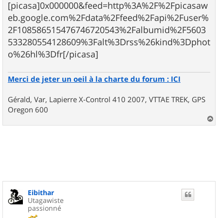
[picasa]0x000000&feed=http%3A%2F%2Fpicasaw
eb.google.com%2Fdata%2Ffeed%2Fapi%2Fuser%
2F108586515476746720543%2Falbumid%2F5603
533280554128609%3Falt%3Drss%26kind%3Dphot
o%26hl%3Dfr[/picasa]
Merci de jeter un oeil à la charte du forum : ICI
Gérald, Var, Lapierre X-Control 410 2007, VTTAE TREK, GPS
Oregon 600
a
u
t
Eibithar
Utagawiste
passionné