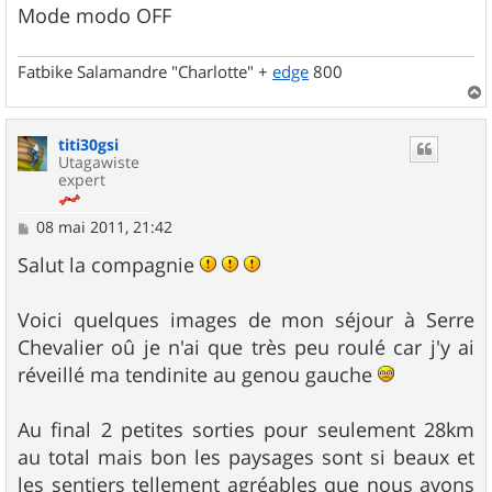
Mode modo OFF
Fatbike Salamandre "Charlotte" +
edge
800
a
u
titi30gsi
t
Utagawiste
expert
M
08 mai 2011, 21:42
e
s
Salut la compagnie
s
a
g
Voici quelques images de mon séjour à Serre
e
Chevalier oû je n'ai que très peu roulé car j'y ai
réveillé ma tendinite au genou gauche
Au final 2 petites sorties pour seulement 28km
au total mais bon les paysages sont si beaux et
les sentiers tellement agréables que nous avons