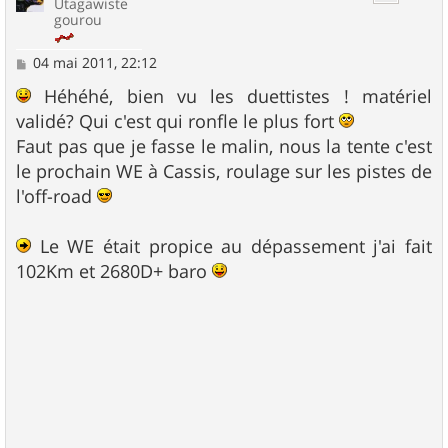
Utagawiste
gourou
M
04 mai 2011, 22:12
e
s
Héhéhé, bien vu les duettistes ! matériel
s
validé? Qui c'est qui ronfle le plus fort
a
g
Faut pas que je fasse le malin, nous la tente c'est
e
le prochain WE à Cassis, roulage sur les pistes de
l'off-road
Le WE était propice au dépassement j'ai fait
102Km et 2680D+ baro