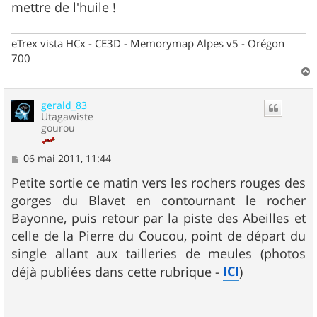
mettre de l'huile !
eTrex vista HCx - CE3D - Memorymap Alpes v5 - Orégon
700
a
u
gerald_83
t
Utagawiste
gourou
M
06 mai 2011, 11:44
e
s
Petite sortie ce matin vers les rochers rouges des
s
gorges du Blavet en contournant le rocher
a
g
Bayonne, puis retour par la piste des Abeilles et
e
celle de la Pierre du Coucou, point de départ du
single allant aux tailleries de meules (photos
ICI
déjà publiées dans cette rubrique -
)