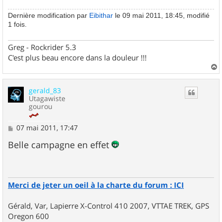
Dernière modification par
Eibithar
le 09 mai 2011, 18:45, modifié
1 fois.
Greg - Rockrider 5.3
C'est plus beau encore dans la douleur !!!
a
u
gerald_83
t
Utagawiste
gourou
M
07 mai 2011, 17:47
e
s
Belle campagne en effet
s
a
g
e
Merci de jeter un oeil à la charte du forum : ICI
Gérald, Var, Lapierre X-Control 410 2007, VTTAE TREK, GPS
Oregon 600