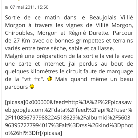
M
07 mai 2011, 15:50
e
s
Sortie de ce matin dans le Beaujolais Villié
s
Morgon à travers les vignes de Villié Morgon,
a
g
Chiroubles, Morgon et Régnié Durette. Parcour
e
de 27 Km avec de bonnes grimpettes et terrains
variés entre terre sèche, sable et caillasse.
Malgré une préparation de la sortie la veille avec
une carte et internet, j'ai perdus au bout de
quelques kilomètres le circuit faute de marquage
de la "vtt ffc".
Mais quand même un beau
parcours
[picasa]0x000000&feed=http%3A%2F%2Fpicasaw
eb.google.com%2Fdata%2Ffeed%2Fapi%2Fuser%
2F110856797988224518629%2Falbumid%2F5603
963957277994017%3Falt%3Drss%26kind%3Dphot
o%26hl%3Dfr[/picasa]