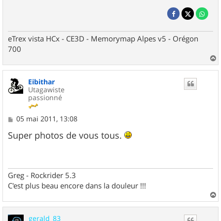
eTrex vista HCx - CE3D - Memorymap Alpes v5 - Orégon
700
a
u
Eibithar
t
Utagawiste
passionné
M
05 mai 2011, 13:08
e
s
Super photos de vous tous.
s
a
g
e
Greg - Rockrider 5.3
C'est plus beau encore dans la douleur !!!
a
u
gerald_83
t