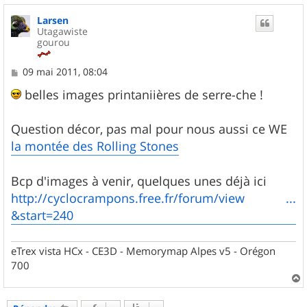
u
Larsen
t
Utagawiste
gourou
M
09 mai 2011, 08:04
e
s
belles images printaniières de serre-che !
s
a
g
Question décor, pas mal pour nous aussi ce WE
e
la montée des Rolling Stones
Bcp d'images à venir, quelques unes déjà ici
http://cyclocrampons.free.fr/forum/view ...
&start=240
eTrex vista HCx - CE3D - Memorymap Alpes v5 - Orégon
700
a
u