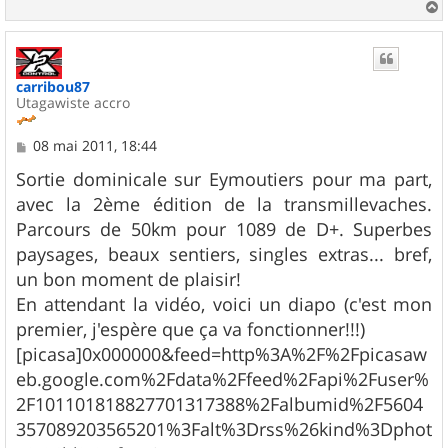
a
u
t
carribou87
Utagawiste accro
M
08 mai 2011, 18:44
e
s
Sortie dominicale sur Eymoutiers pour ma part,
s
avec la 2ème édition de la transmillevaches.
a
g
Parcours de 50km pour 1089 de D+. Superbes
e
paysages, beaux sentiers, singles extras... bref,
un bon moment de plaisir!
En attendant la vidéo, voici un diapo (c'est mon
premier, j'espère que ça va fonctionner!!!)
[picasa]0x000000&feed=http%3A%2F%2Fpicasaw
eb.google.com%2Fdata%2Ffeed%2Fapi%2Fuser%
2F101101818827701317388%2Falbumid%2F5604
357089203565201%3Falt%3Drss%26kind%3Dphot