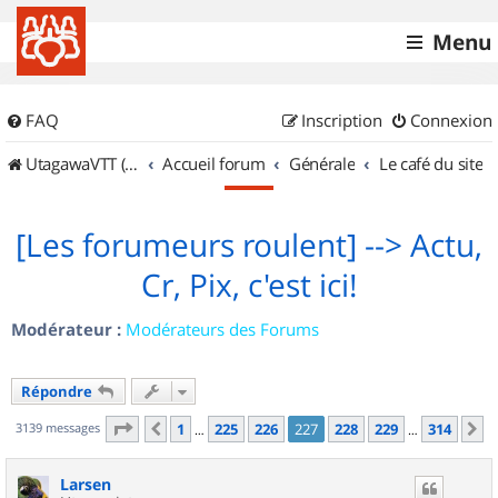
Menu
FAQ
Inscription
Connexion
UtagawaVTT (Randos VTT et VTTAE avec traces GPS)
Accueil forum
Générale
Le café du site
[Les forumeurs roulent] --> Actu,
Cr, Pix, c'est ici!
Modérateur :
Modérateurs des Forums
Répondre
Page
227
sur
314
3139 messages
1
225
226
227
228
229
314
Précédent
S
…
…
Larsen