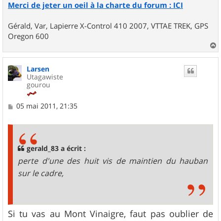
Merci de jeter un oeil à la charte du forum : ICI
Gérald, Var, Lapierre X-Control 410 2007, VTTAE TREK, GPS
Oregon 600
a
u
Larsen
t
Utagawiste
gourou
M
05 mai 2011, 21:35
e
s
s
a
g
gerald_83 a écrit :
e
perte d'une des huit vis de maintien du hauban
sur le cadre,
Si tu vas au Mont Vinaigre, faut pas oublier de