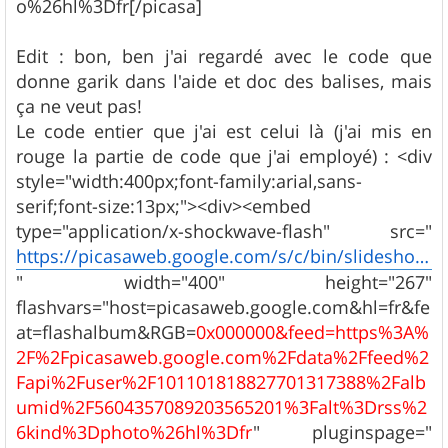
o%26hl%3Dfr[/picasa]
Edit : bon, ben j'ai regardé avec le code que
donne garik dans l'aide et doc des balises, mais
ça ne veut pas!
Le code entier que j'ai est celui là (j'ai mis en
rouge la partie de code que j'ai employé) : <div
style="width:400px;font-family:arial,sans-
serif;font-size:13px;"><div><embed
type="application/x-shockwave-flash" src="
https://picasaweb.google.com/s/c/bin/slideshow.swf
" width="400" height="267"
flashvars="host=picasaweb.google.com&hl=fr&fe
at=flashalbum&RGB=
0x000000&feed=https%3A%
2F%2Fpicasaweb.google.com%2Fdata%2Ffeed%2
Fapi%2Fuser%2F101101818827701317388%2Falb
umid%2F5604357089203565201%3Falt%3Drss%2
6kind%3Dphoto%26hl%3Dfr
" pluginspage="