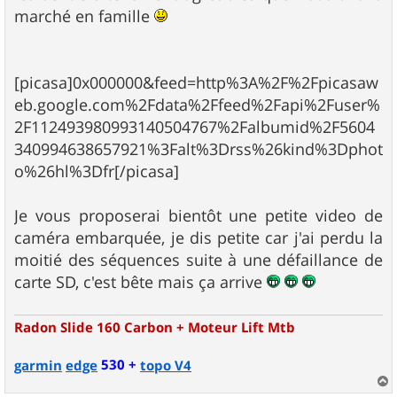
marché en famille
[picasa]0x000000&feed=http%3A%2F%2Fpicasaw
eb.google.com%2Fdata%2Ffeed%2Fapi%2Fuser%
2F112493980993140504767%2Falbumid%2F5604
340994638657921%3Falt%3Drss%26kind%3Dphot
o%26hl%3Dfr[/picasa]
Je vous proposerai bientôt une petite video de
caméra embarquée, je dis petite car j'ai perdu la
moitié des séquences suite à une défaillance de
carte SD, c'est bête mais ça arrive
Radon Slide 160 Carbon + Moteur Lift Mtb
530 +
garmin
edge
topo V4
a