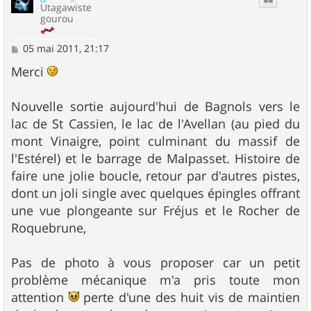
Utagawiste
gourou
M
05 mai 2011, 21:17
e
s
Merci
s
a
g
Nouvelle sortie aujourd'hui de Bagnols vers le
e
lac de St Cassien, le lac de l'Avellan (au pied du
mont Vinaigre, point culminant du massif de
l'Estérel) et le barrage de Malpasset. Histoire de
faire une jolie boucle, retour par d'autres pistes,
dont un joli single avec quelques épingles offrant
une vue plongeante sur Fréjus et le Rocher de
Roquebrune,
Pas de photo à vous proposer car un petit
problème mécanique m'a pris toute mon
attention
perte d'une des huit vis de maintien