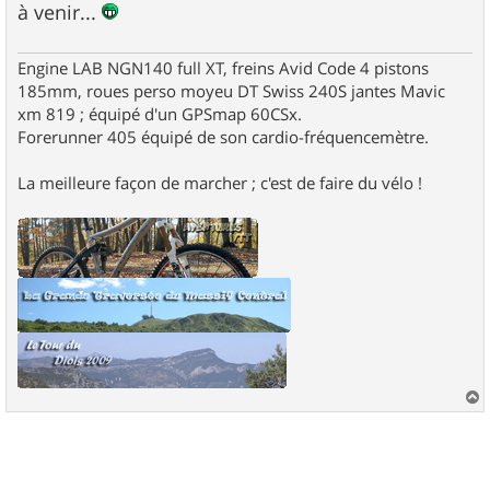
à venir...
Engine LAB NGN140 full XT, freins Avid Code 4 pistons
185mm, roues perso moyeu DT Swiss 240S jantes Mavic
xm 819 ; équipé d'un GPSmap 60CSx.
Forerunner 405 équipé de son cardio-fréquencemètre.
La meilleure façon de marcher ; c'est de faire du vélo !
a
u
t