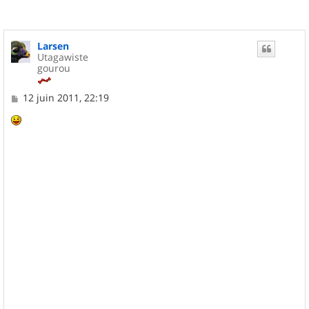
Larsen
Utagawiste
gourou
M
12 juin 2011, 22:19
e
s
s
a
g
e