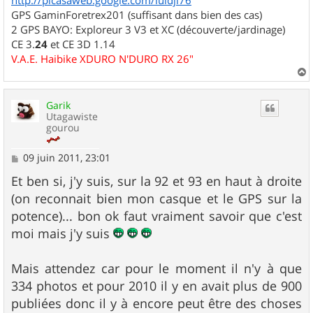
GPS GaminForetrex201 (suffisant dans bien des cas)
2 GPS BAYO: Exploreur 3 V3 et XC (découverte/jardinage)
CE 3.
24
et CE 3D 1.14
V.A.E. Haibike XDURO N'DURO RX 26"
a
u
Garik
t
Utagawiste
gourou
M
09 juin 2011, 23:01
e
s
Et ben si, j'y suis, sur la 92 et 93 en haut à droite
s
(on reconnait bien mon casque et le GPS sur la
a
g
potence)... bon ok faut vraiment savoir que c'est
e
moi mais j'y suis
Mais attendez car pour le moment il n'y à que
334 photos et pour 2010 il y en avait plus de 900
publiées donc il y à encore peut être des choses