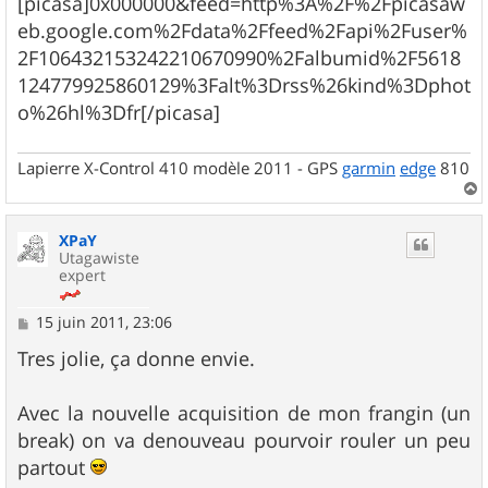
[picasa]0x000000&feed=http%3A%2F%2Fpicasaw
eb.google.com%2Fdata%2Ffeed%2Fapi%2Fuser%
2F106432153242210670990%2Falbumid%2F5618
124779925860129%3Falt%3Drss%26kind%3Dphot
o%26hl%3Dfr[/picasa]
Lapierre X-Control 410 modèle 2011 - GPS
garmin
edge
810
a
u
XPaY
t
Utagawiste
expert
M
15 juin 2011, 23:06
e
s
Tres jolie, ça donne envie.
s
a
g
Avec la nouvelle acquisition de mon frangin (un
e
break) on va denouveau pourvoir rouler un peu
partout