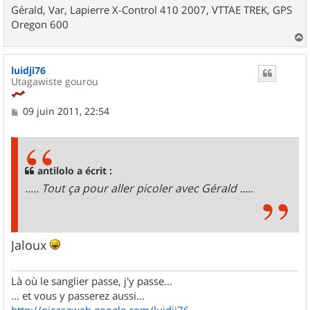
Gérald, Var, Lapierre X-Control 410 2007, VTTAE TREK, GPS
Oregon 600
a
u
luidji76
t
Utagawiste gourou
M
09 juin 2011, 22:54
e
s
s
a
g
antilolo a écrit :
e
..... Tout ça pour aller picoler avec Gérald .....
Jaloux
Là où le sanglier passe, j'y passe...
... et vous y passerez aussi...
http://picasaweb.google.com/luidji76