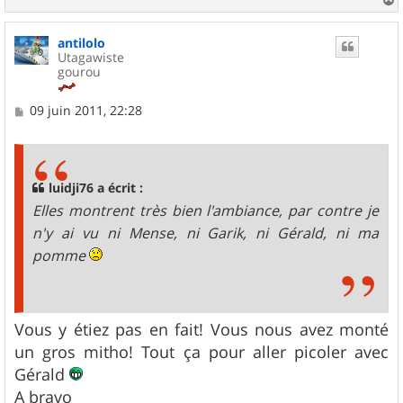
a
u
antilolo
t
Utagawiste
gourou
M
09 juin 2011, 22:28
e
s
s
a
g
luidji76 a écrit :
e
Elles montrent très bien l'ambiance, par contre je
n'y ai vu ni Mense, ni Garik, ni Gérald, ni ma
pomme
Vous y étiez pas en fait! Vous nous avez monté
un gros mitho! Tout ça pour aller picoler avec
Gérald
A bravo