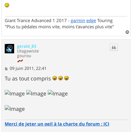
Giant Trance Advanced 1 2017 -
garmin
edge
Touring
"Plus tu pédales moins vite, moins t'avances plus vite"
a
u
gerald_83
t
Utagawiste
gourou
M
09 juin 2011, 22:41
e
s
Tu as tout compris
s
a
g
e
Merci de jeter un oeil à la charte du forum : ICI