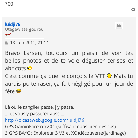
700
a
u
luidji76
t
Utagawiste gourou
M
13 juin 2011, 21:14
e
s
Bravo Larsen, toujours un plaisir de voir tes
s
belles photos et de te voie déguster cerises et
a
g
abricots
e
C'est comme ça que je conçois le VTT
Mais tu
aurais pu te raser, ça fait négligé pour un jour de
fête
Là où le sanglier passe, j'y passe...
... et vous y passerez aussi...
http://picasaweb.google.com/luidji76
GPS GaminForetrex201 (suffisant dans bien des cas)
2 GPS BAYO: Exploreur 3 V3 et XC (découverte/jardinage)