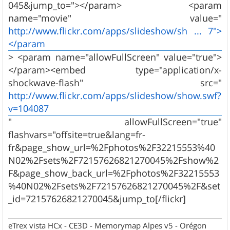
045&jump_to="></param> <param
name="movie" value="
http://www.flickr.com/apps/slideshow/sh ... 7">
</param
> <param name="allowFullScreen" value="true">
</param><embed type="application/x-
shockwave-flash" src="
http://www.flickr.com/apps/slideshow/show.swf?
v=104087
" allowFullScreen="true"
flashvars="offsite=true&lang=fr-
fr&page_show_url=%2Fphotos%2F32215553%40
N02%2Fsets%2F72157626821270045%2Fshow%2
F&page_show_back_url=%2Fphotos%2F32215553
%40N02%2Fsets%2F72157626821270045%2F&set
_id=72157626821270045&jump_to[/flickr]
eTrex vista HCx - CE3D - Memorymap Alpes v5 - Orégon