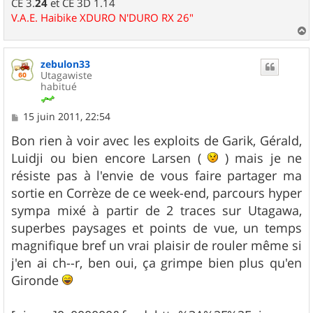
CE 3.
24
et CE 3D 1.14
V.A.E. Haibike XDURO N'DURO RX 26"
a
u
zebulon33
t
Utagawiste
habitué
M
15 juin 2011, 22:54
e
s
Bon rien à voir avec les exploits de Garik, Gérald,
s
Luidji ou bien encore Larsen (
) mais je ne
a
g
résiste pas à l'envie de vous faire partager ma
e
sortie en Corrèze de ce week-end, parcours hyper
sympa mixé à partir de 2 traces sur Utagawa,
superbes paysages et points de vue, un temps
magnifique bref un vrai plaisir de rouler même si
j'en ai ch--r, ben oui, ça grimpe bien plus qu'en
Gironde