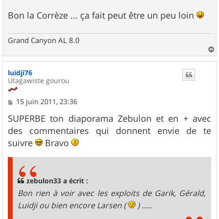
Bon la Corrèze ... ça fait peut être un peu loin
Grand Canyon AL 8.0
a
u
luidji76
t
Utagawiste gourou
M
15 juin 2011, 23:36
e
s
SUPERBE ton diaporama Zebulon et en + avec
s
des commentaires qui donnent envie de te
a
g
suivre
Bravo
e
zebulon33 a écrit :
Bon rien à voir avec les exploits de Garik, Gérald,
Luidji ou bien encore Larsen (
) .....