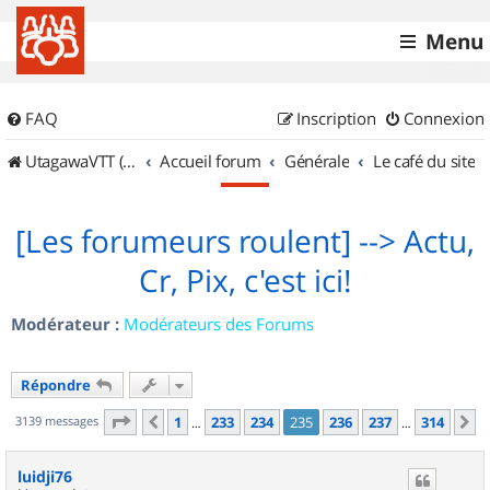
Menu
FAQ
Inscription
Connexion
UtagawaVTT (Randos VTT et VTTAE avec traces GPS)
Accueil forum
Générale
Le café du site
[Les forumeurs roulent] --> Actu,
Cr, Pix, c'est ici!
Modérateur :
Modérateurs des Forums
Répondre
Page
235
sur
314
3139 messages
1
233
234
235
236
237
314
Précédent
S
…
…
luidji76