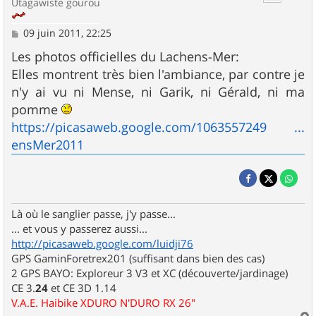
Utagawiste gourou
M
09 juin 2011, 22:25
e
s
Les photos officielles du Lachens-Mer:
s
Elles montrent très bien l'ambiance, par contre je
a
g
n'y ai vu ni Mense, ni Garik, ni Gérald, ni ma
e
pomme
https://picasaweb.google.com/1063557249 ...
ensMer2011
Là où le sanglier passe, j'y passe...
... et vous y passerez aussi...
http://picasaweb.google.com/luidji76
GPS GaminForetrex201 (suffisant dans bien des cas)
2 GPS BAYO: Exploreur 3 V3 et XC (découverte/jardinage)
CE 3.
24
et CE 3D 1.14
V.A.E. Haibike XDURO N'DURO RX 26"