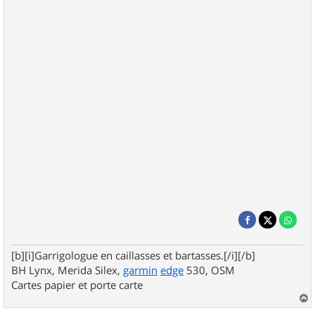
[b][i]Garrigologue en caillasses et bartasses.[/i][/b]
BH Lynx, Merida Silex,
garmin
edge
530, OSM
Cartes papier et porte carte
a