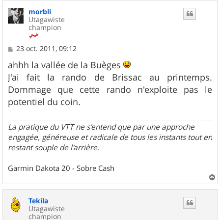
u
morbli
t
Utagawiste
champion
M
23 oct. 2011, 09:12
e
s
ahhh la vallée de la Buèges
s
J'ai fait la rando de Brissac au printemps.
a
g
Dommage que cette rando n'exploite pas le
e
potentiel du coin.
La pratique du VTT ne s'entend que par une approche
engagée, généreuse et radicale de tous les instants tout en
restant souple de l'arrière
.
Garmin Dakota 20 - Sobre Cash
a
u
Tekila
t
Utagawiste
champion