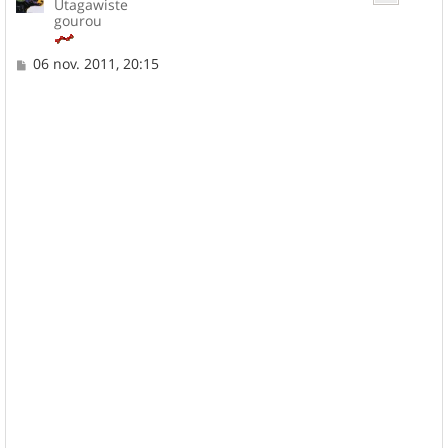
Utagawiste
gourou
M
06 nov. 2011, 20:15
e
s
s
a
g
e