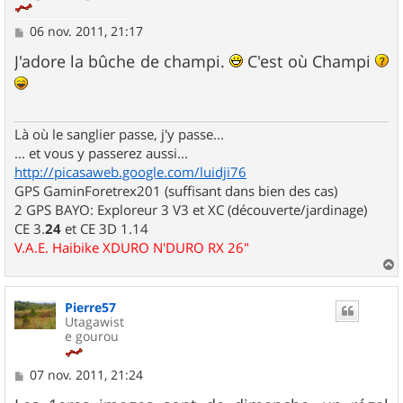
M
06 nov. 2011, 21:17
e
s
J'adore la bûche de champi.
C'est où Champi
s
a
g
e
Là où le sanglier passe, j'y passe...
... et vous y passerez aussi...
http://picasaweb.google.com/luidji76
GPS GaminForetrex201 (suffisant dans bien des cas)
2 GPS BAYO: Exploreur 3 V3 et XC (découverte/jardinage)
CE 3.
24
et CE 3D 1.14
V.A.E. Haibike XDURO N'DURO RX 26"
a
u
Pierre57
t
Utagawist
e gourou
M
07 nov. 2011, 21:24
e
s