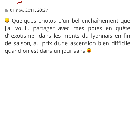
M
01 nov. 2011, 20:37
e
s
Quelques photos d'un bel enchaînement que
s
j'ai voulu partager avec mes potes en quête
a
g
d'"exotisme" dans les monts du lyonnais en fin
e
de saison, au prix d'une ascension bien difficile
quand on est dans un jour sans