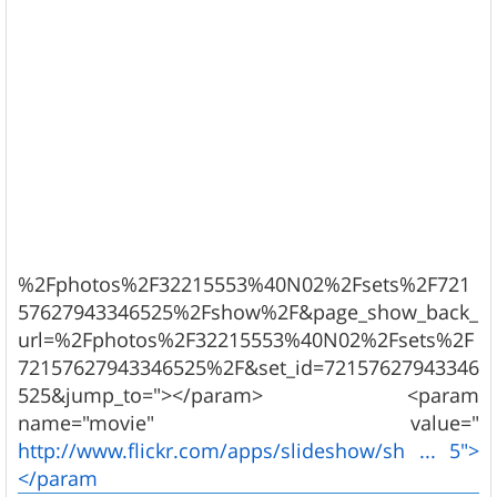
%2Fphotos%2F32215553%40N02%2Fsets%2F721
57627943346525%2Fshow%2F&page_show_back_
url=%2Fphotos%2F32215553%40N02%2Fsets%2F
72157627943346525%2F&set_id=72157627943346
525&jump_to="></param> <param
name="movie" value="
http://www.flickr.com/apps/slideshow/sh ... 5">
</param