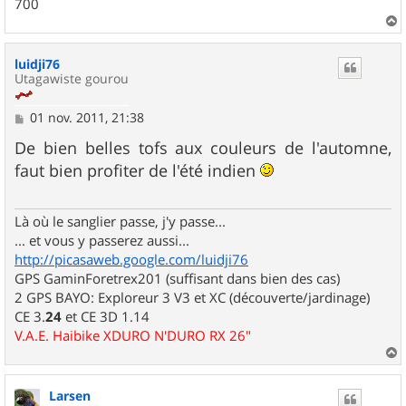
700
a
u
luidji76
t
Utagawiste gourou
M
01 nov. 2011, 21:38
e
s
De bien belles tofs aux couleurs de l'automne,
s
faut bien profiter de l'été indien
a
g
e
Là où le sanglier passe, j'y passe...
... et vous y passerez aussi...
http://picasaweb.google.com/luidji76
GPS GaminForetrex201 (suffisant dans bien des cas)
2 GPS BAYO: Exploreur 3 V3 et XC (découverte/jardinage)
CE 3.
24
et CE 3D 1.14
V.A.E. Haibike XDURO N'DURO RX 26"
a
u
Larsen
t