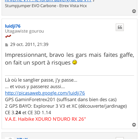
Stumpjumper EVO Carbone - Etrex Vista Hcx
a
u
luidji76
t
Utagawiste gourou
M
29 oct. 2011, 21:39
e
s
Impressionnant, bravo les gars mais faites gaffe,
s
on fait un sport à risques
a
g
e
Là où le sanglier passe, j'y passe...
... et vous y passerez aussi...
http://picasaweb.google.com/luidji76
GPS GaminForetrex201 (suffisant dans bien des cas)
2 GPS BAYO: Exploreur 3 V3 et XC (découverte/jardinage)
CE 3.
24
et CE 3D 1.14
V.A.E. Haibike XDURO N'DURO RX 26"
a
u