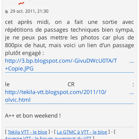
M
29 oct. 2011, 21:30
e
s
cet après midi, on a fait une sortie avec
s
répétitions de passages techniques bien sympa,
a
g
je ne peux pas mettre les photos car plus de
e
800pix de haut, mais voici un lien d'un passage
plutôt engagé :
http://3.bp.blogspot.com/-GivuDWcU0TA/T ...
+Copie.JPG
le CR :
http://tekila-vtt.blogspot.com/2011/10/ ...
olvic.html
A++ et bon weekend !
[
] - [
] - [
Tekila VTT - le blog
La GTMC à VTT - le blog
]
Arverne VTT : le forum auvergnat du VTT