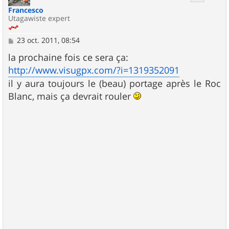
Francesco
Utagawiste expert
M
23 oct. 2011, 08:54
e
s
la prochaine fois ce sera ça:
s
http://www.visugpx.com/?i=1319352091
a
g
il y aura toujours le (beau) portage après le Roc
e
Blanc, mais ça devrait rouler