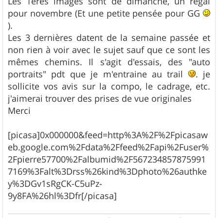
Les 1eres images sont de dimanche, un régal
s
pour novembre (Et une petite pensée pour GG
a
g
).
e
Les 3 dernières datent de la semaine passée et
non rien à voir avec le sujet sauf que ce sont les
mêmes chemins. Il s'agit d'essais, des "auto
portraits" pdt que je m'entraine au trail
. je
sollicite vos avis sur la compo, le cadrage, etc.
j'aimerai trouver des prises de vue originales
Merci
[picasa]0x000000&feed=http%3A%2F%2Fpicasaw
eb.google.com%2Fdata%2Ffeed%2Fapi%2Fuser%
2Fpierre57700%2Falbumid%2F567234857875991
7169%3Falt%3Drss%26kind%3Dphoto%26authke
y%3DGv1sRgCK-C5uPz-
9y8FA%26hl%3Dfr[/picasa]