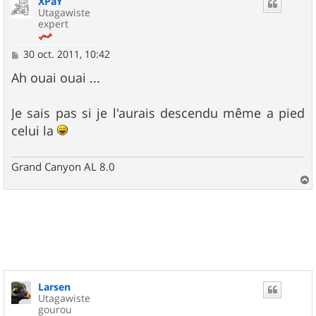
XPaY
t
Utagawiste
expert
M
30 oct. 2011, 10:42
e
s
Ah ouai ouai ...
s
a
g
Je sais pas si je l'aurais descendu même a pied
e
celui la
Grand Canyon AL 8.0
a
u
t
Larsen
Utagawiste
gourou