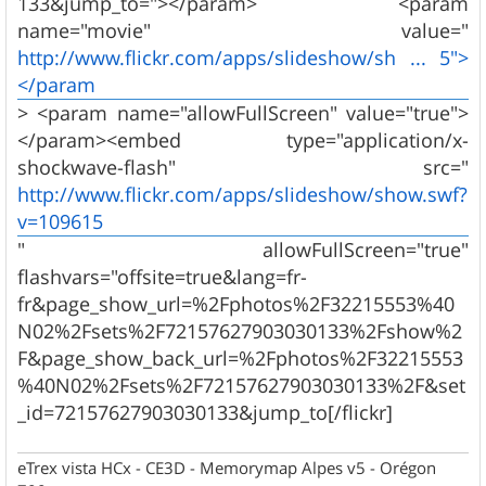
133&jump_to="></param> <param
name="movie" value="
http://www.flickr.com/apps/slideshow/sh ... 5">
</param
> <param name="allowFullScreen" value="true">
</param><embed type="application/x-
shockwave-flash" src="
http://www.flickr.com/apps/slideshow/show.swf?
v=109615
" allowFullScreen="true"
flashvars="offsite=true&lang=fr-
fr&page_show_url=%2Fphotos%2F32215553%40
N02%2Fsets%2F72157627903030133%2Fshow%2
F&page_show_back_url=%2Fphotos%2F32215553
%40N02%2Fsets%2F72157627903030133%2F&set
_id=72157627903030133&jump_to[/flickr]
eTrex vista HCx - CE3D - Memorymap Alpes v5 - Orégon