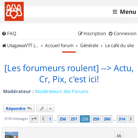
Menu
FAQ
Inscription
Connexion
UtagawaVTT (Randos VTT et VTTAE avec traces GPS)
Accueil forum
Générale
Le café du site
[Les forumeurs roulent] --> Actu,
Cr, Pix, c'est ici!
Modérateur :
Modérateurs des Forums
Répondre
Page
258
sur
314
3139 messages
1
256
257
258
259
260
314
Précédent
S
…
…