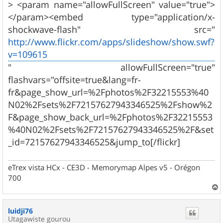
> <param name="allowFullScreen" value="true">
</param><embed type="application/x-
shockwave-flash" src="
http://www.flickr.com/apps/slideshow/show.swf?
v=109615
" allowFullScreen="true"
flashvars="offsite=true&lang=fr-
fr&page_show_url=%2Fphotos%2F32215553%40
N02%2Fsets%2F72157627943346525%2Fshow%2
F&page_show_back_url=%2Fphotos%2F32215553
%40N02%2Fsets%2F72157627943346525%2F&set
_id=72157627943346525&jump_to[/flickr]
eTrex vista HCx - CE3D - Memorymap Alpes v5 - Orégon
700
a
u
luidji76
t
Utagawiste gourou