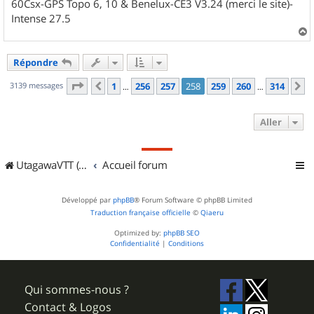
60Csx-GPS Topo 6, 10 & Benelux-CE3 V3.24 (merci le site)-
Intense 27.5
a
u
Répondre
t
Page
258
sur
314
3139 messages
1
256
257
258
259
260
314
Précédent
S
…
…
Aller
UtagawaVTT (Randos VTT et VTTAE avec traces GPS)
Accueil forum
Développé par
phpBB
® Forum Software © phpBB Limited
Traduction française officielle
©
Qiaeru
Optimized by:
phpBB SEO
Confidentialité
|
Conditions
Qui sommes-nous ?
Contact & Logos