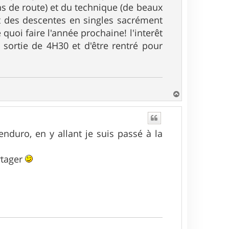
ns de route) et du technique (de beaux
et des descentes en singles sacrément
quoi faire l'année prochaine! l'interêt
le sortie de 4H30 et d'être rentré pour
H
a
u
t
nduro, en y allant je suis passé à la
rtager