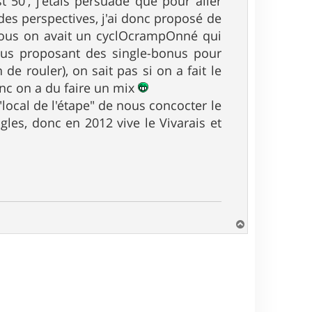
t 50', j'étais persuadé que pour aller
 des perspectives, j'ai donc proposé de
 nous on avait un cyclOcrampOnné qui
nous proposant des single-bonus pour
de rouler), on sait pas si on a fait le
onc on a du faire un mix
local de l'étape" de nous concocter le
les, donc en 2012 vive le Vivarais et
H
a
u
t