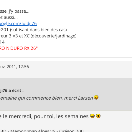
se, j'y passe...
z aussi...
oogle.com/luidji76
01 (suffisant dans bien des cas)
eur 3 V3 et XC (découverte/jardinage)
.14
URO N'DURO RX 26"
ov. 2011, 12:56
ji76 a écrit :
emaine qui commence bien, merci Larsen
e mercredi, pour toi, les semaines
 CE3D - Memorymap Alpes v5 - Orégon 700