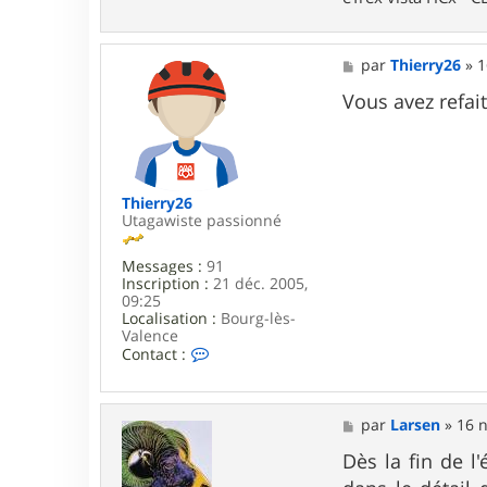
o
n
t
a
M
par
Thierry26
»
1
c
e
t
s
Vous avez refait
e
s
r
a
L
g
a
e
r
s
Thierry26
e
Utagawiste passionné
n
Messages :
91
Inscription :
21 déc. 2005,
09:25
Localisation :
Bourg-lès-
Valence
C
Contact :
o
n
t
a
M
par
Larsen
»
16 n
c
e
t
s
Dès la fin de l
e
s