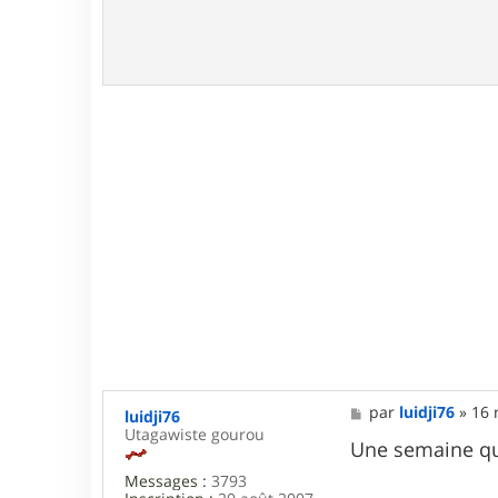
e
M
par
luidji76
»
16 
luidji76
e
Utagawiste gourou
s
Une semaine qu
s
Messages :
3793
a