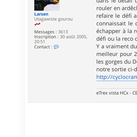
dans le détail 
r
a
T
g
rouler en ardêc
h
e
Larsen
refaire le déf
i
Utagawiste gourou
e
connaissait le
r
échapper à la r
r
Messages :
3613
y
Inscription :
30 août 2005,
défi ou la reco
2
20:51
6
Y a vraiment du
C
Contact :
o
meilleur pour 2
n
t
les gorges du 
a
notre sortie ci
c
t
http://cyclocra
e
r
L
eTrex vista HCx -
a
r
s
e
n