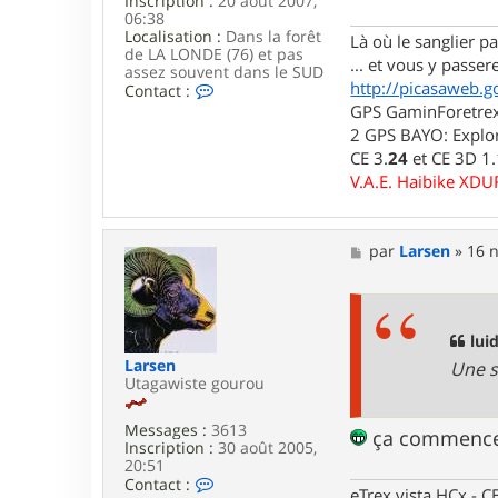
Inscription :
20 août 2007,
g
06:38
e
Localisation :
Dans la forêt
Là où le sanglier pas
de LA LONDE (76) et pas
... et vous y passere
assez souvent dans le SUD
http://picasaweb.g
C
Contact :
o
GPS GaminForetrex2
n
2 GPS BAYO: Explor
t
CE 3.
24
et CE 3D 1
a
c
V.A.E. Haibike XD
t
e
r
l
M
par
Larsen
»
16 n
u
e
i
s
d
s
j
a
i
g
luid
7
e
Larsen
Une s
6
Utagawiste gourou
Messages :
3613
ça commence l
Inscription :
30 août 2005,
20:51
C
Contact :
eTrex vista HCx -