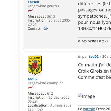
Larsen
différences (le
i
Utagawiste gourou
e
passages où nos
r
sympatoches. j'a
r
Messages :
3613
y
Inscription :
30 août 2005,
pour nous lyonn
2
20:51
6
13H30/14H00 dè
C
Contact :
o
n
t
eTrex vista HCx -
a
c
t
e
M
par
ted02
»
20 no
r
e
L
s
Ce matin j'ai d
a
s
Croix Girois en
r
a
s
g
Comme c'est bie
ted02
e
e
Utagawiste champion
n
Messages :
612
Inscription :
26 déc. 2005,
06:29
Localisation :
Aulnois sous
Le
garmin
Etrex 20
Laon (02)