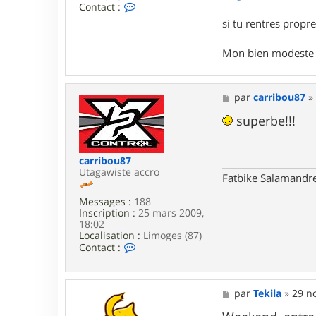
C
Contact :
o
si tu rentres propre,
n
t
a
Mon bien modeste si
c
t
e
r
M
par
carribou87
t
e
e
s
superbe!!!
d
s
0
a
2
g
carribou87
e
Utagawiste accro
Fatbike Salamandre
Messages :
188
Inscription :
25 mars 2009,
18:02
Localisation :
Limoges (87)
C
Contact :
o
n
t
a
M
par
Tekila
»
29 no
c
e
t
s