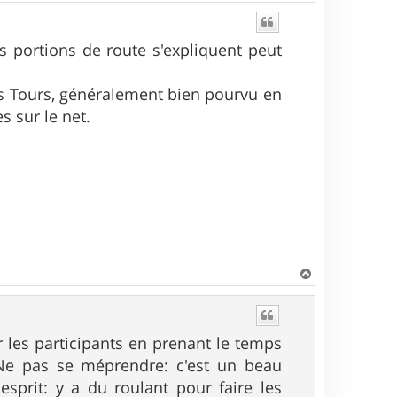
es portions de route s'expliquent peut
es Tours, généralement bien pourvu en
s sur le net.
H
a
u
t
r les participants en prenant le temps
 Ne pas se méprendre: c'est un beau
esprit: y a du roulant pour faire les