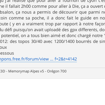
qd j'ai réalisé que pour aller à Tournon de Lyon c'es
he il fallait 2h00 comme pour aller à Die, ça a ouvert
i absalon, ça nous a permis de découvrir que parmi
 coin comme sa poche, il a donc fait le guide en 
oute ( y en a vraiment trop par rapport à notre façon 
 du défi puisqu'on avait uploadé des gpx differents, d
 potentiel, on a tous bien aimé et donc chargé notre "
012: des topos 30/40 avec 1200/1400 bourrés de sing
Doux
-dessous
mpons.free.fr/forum/view ... f=2&t=4142
 CE3D - Memorymap Alpes v5 - Orégon 700