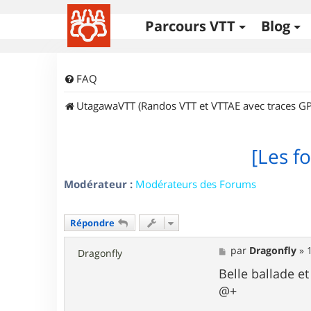
Parcours VTT
Blog
FAQ
UtagawaVTT (Randos VTT et VTTAE avec traces GP
[Les fo
Modérateur :
Modérateurs des Forums
Répondre
M
par
Dragonfly
»
Dragonfly
e
s
Belle ballade e
s
@+
a
g