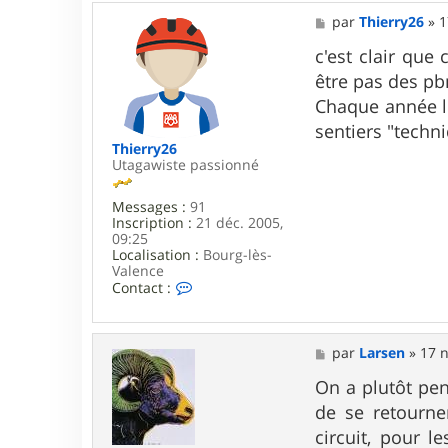
M
par
Thierry26
»
1
e
s
c'est clair que
s
être pas des pb
a
g
Chaque année le
e
sentiers "techni
Thierry26
Utagawiste passionné
Messages :
91
Inscription :
21 déc. 2005,
09:25
Localisation :
Bourg-lès-
Valence
C
Contact :
o
n
t
a
M
par
Larsen
»
17 n
c
e
t
s
On a plutôt pen
e
s
de se retourne
r
a
T
g
circuit, pour l
h
e