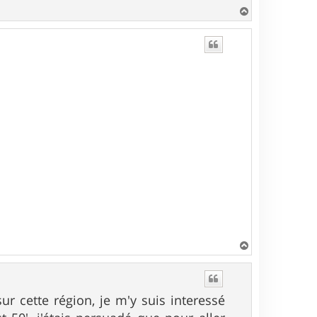
H
a
u
t
H
a
u
t
r cette région, je m'y suis interessé