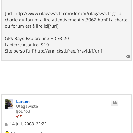
g
e
[url=http://www.utagawavtt.com/forum/utagawavtt-gt-la-
charte-du-forum-a-lire-attentivement-vt3062.html]La charte
du forum est à lire ici[/url]
GPS Bayo Exploreur 3 + CE3.20
Lapierre xcontrol 910
Site perso [url]http://annickstl.free.fr/avld/[/url]
a
u
t
Larsen
Utagawiste
gourou
M
14 juil. 2008, 22:22
e
s