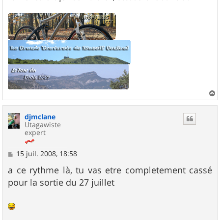
a
u
djmclane
t
Utagawiste
expert
M
15 juil. 2008, 18:58
e
s
a ce rythme là, tu vas etre completement cassé
s
pour la sortie du 27 juillet
a
g
e