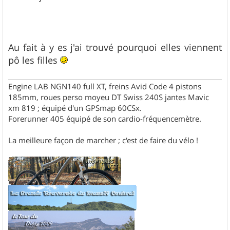
e
Au fait à y es j'ai trouvé pourquoi elles viennent
pô les filles
Engine LAB NGN140 full XT, freins Avid Code 4 pistons
185mm, roues perso moyeu DT Swiss 240S jantes Mavic
xm 819 ; équipé d'un GPSmap 60CSx.
Forerunner 405 équipé de son cardio-fréquencemètre.
La meilleure façon de marcher ; c'est de faire du vélo !