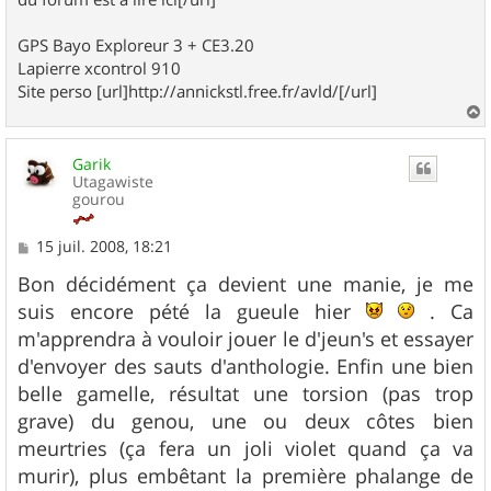
GPS Bayo Exploreur 3 + CE3.20
Lapierre xcontrol 910
Site perso [url]http://annickstl.free.fr/avld/[/url]
a
u
Garik
t
Utagawiste
gourou
M
15 juil. 2008, 18:21
e
s
Bon décidément ça devient une manie, je me
s
suis encore pété la gueule hier
. Ca
a
g
m'apprendra à vouloir jouer le d'jeun's et essayer
e
d'envoyer des sauts d'anthologie. Enfin une bien
belle gamelle, résultat une torsion (pas trop
grave) du genou, une ou deux côtes bien
meurtries (ça fera un joli violet quand ça va
murir), plus embêtant la première phalange de