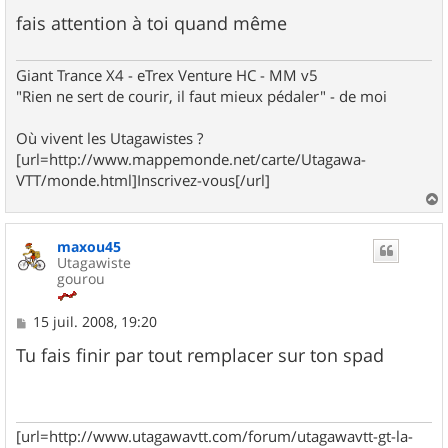
fais attention à toi quand même
Giant Trance X4 - eTrex Venture HC - MM v5
"Rien ne sert de courir, il faut mieux pédaler" - de moi
Où vivent les Utagawistes ?
[url=http://www.mappemonde.net/carte/Utagawa-
VTT/monde.html]Inscrivez-vous[/url]
a
u
maxou45
t
Utagawiste
gourou
M
15 juil. 2008, 19:20
e
s
Tu fais finir par tout remplacer sur ton spad
s
a
g
e
[url=http://www.utagawavtt.com/forum/utagawavtt-gt-la-