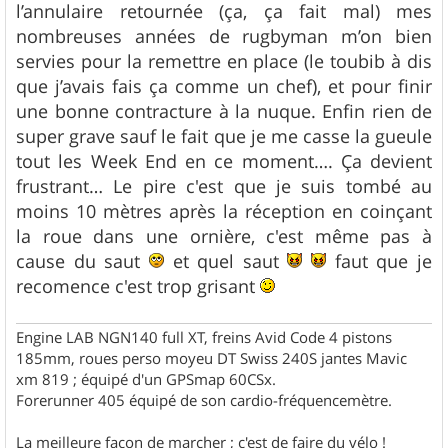
l’annulaire retournée (ça, ça fait mal) mes
nombreuses années de rugbyman m’on bien
servies pour la remettre en place (le toubib à dis
que j’avais fais ça comme un chef), et pour finir
une bonne contracture à la nuque. Enfin rien de
super grave sauf le fait que je me casse la gueule
tout les Week End en ce moment…. Ça devient
frustrant… Le pire c'est que je suis tombé au
moins 10 mètres après la réception en coinçant
la roue dans une ornière, c'est même pas à
cause du saut
et quel saut
faut que je
recomence c'est trop grisant
Engine LAB NGN140 full XT, freins Avid Code 4 pistons
185mm, roues perso moyeu DT Swiss 240S jantes Mavic
xm 819 ; équipé d'un GPSmap 60CSx.
Forerunner 405 équipé de son cardio-fréquencemètre.
La meilleure façon de marcher ; c'est de faire du vélo !