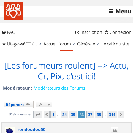
Menu
FAQ
Inscription
Connexion
UtagawaVTT (Randos VTT et VTTAE avec traces GPS)
Accueil forum
Générale
Le café du site
[Les forumeurs roulent] --> Actu,
Cr, Pix, c'est ici!
Modérateur :
Modérateurs des Forums
Répondre
Page
36
sur
314
3139 messages
1
34
35
36
37
38
314
Précédent
Sui
…
…
rondoudou50