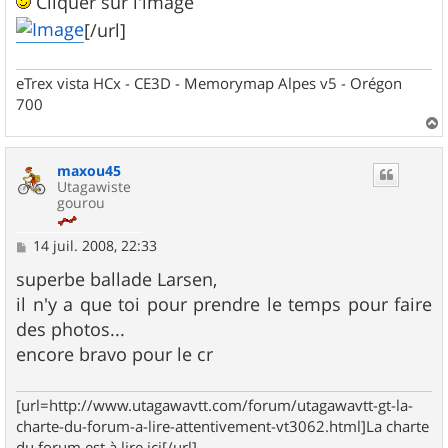
Cliquer sur l'image
s
[/url]
a
g
e
eTrex vista HCx - CE3D - Memorymap Alpes v5 - Orégon
700
a
u
maxou45
t
Utagawiste
gourou
M
14 juil. 2008, 22:33
e
s
superbe ballade Larsen,
s
il n'y a que toi pour prendre le temps pour faire
a
g
des photos...
e
encore bravo pour le cr
[url=http://www.utagawavtt.com/forum/utagawavtt-gt-la-
charte-du-forum-a-lire-attentivement-vt3062.html]La charte
du forum est à lire ici[/url]