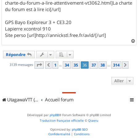
charte-du-forum-a-lire-attentivement-vt3062.html]La charte
du forum est à lire ici[/url]
GPS Bayo Exploreur 3 + CE3.20
Lapierre xcontrol 910
Site perso [url]http://annickstl.free.fr/avld/[/url]
a
u
Répondre
t
Page
36
sur
314
3139 messages
1
34
35
36
37
38
314
Précédent
Sui
…
…
Aller
UtagawaVTT (Randos VTT et VTTAE avec traces GPS)
Accueil forum
Développé par
phpBB
® Forum Software © phpBB Limited
Traduction française officielle
©
Qiaeru
Optimized by:
phpBB SEO
Confidentialité
|
Conditions