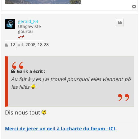
a
u
gerald_83
t
Utagawiste
gourou
M
12 juil. 2008, 18:28
e
s
s
a
g
Garik a écrit :
e
Au fait à y es j'ai trouvé pourquoi elles viennent pô
les filles
Dis nous tout
Merci de jeter un oeil à la charte du forum : ICI