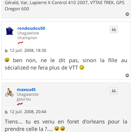
Gérald, Var, Lapierre X-Control 410 2007, VTTAE TREK, GPS
Oregon 600
a
u
rondoudou50
t
Utagawiste
champion
M
12 juil. 2008, 18:30
e
s
ben non, ne le dit pas, sinon la fille au
s
sécialized ne fera plus de VTT
a
g
e
a
u
maxou45
t
Utagawiste
gourou
M
12 juil. 2008, 20:44
e
s
Tiens... tu es venu en foret d'orleans pour la
s
prendre celle la ?....
a