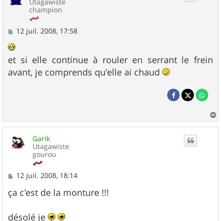
Utagawiste
champion
M
12 juil. 2008, 17:58
e
s
s
et si elle continue à rouler en serrant le frein
a
g
avant, je comprends qu'elle ai chaud
e
a
u
Garik
t
Utagawiste
gourou
M
12 juil. 2008, 18:14
e
s
ça c'est de la monture !!!
s
a
g
désolé je