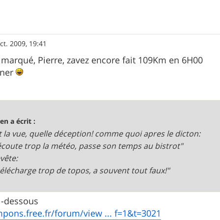
ct. 2009, 19:41
e marqué, Pierre, zavez encore fait 109Km en 6H00
éner
en a écrit :
t la vue, quelle déception! comme quoi apres le dicton:
écoute trop la météo, passe son temps au bistrot"
evête:
télécharge trop de topos, a souvent tout faux!"
ci-dessous
mpons.free.fr/forum/view ... f=1&t=3021