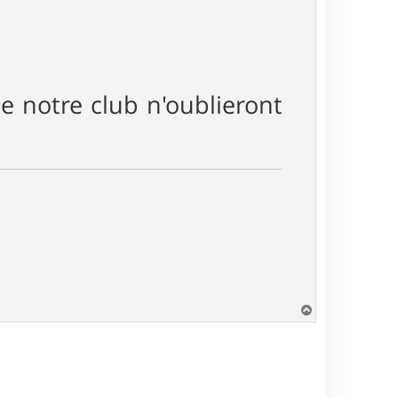
 notre club n'oublieront
H
a
u
t