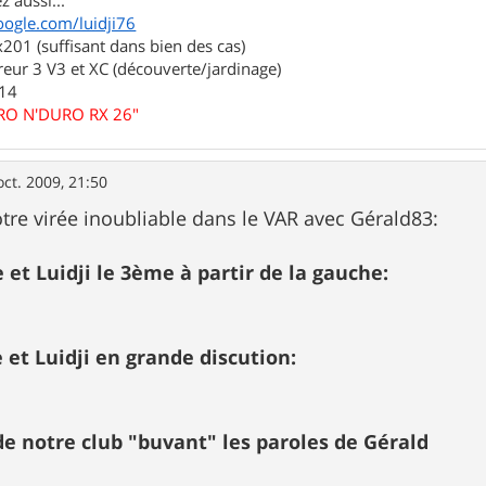
z aussi...
oogle.com/luidji76
01 (suffisant dans bien des cas)
eur 3 V3 et XC (découverte/jardinage)
.14
URO N'DURO RX 26"
oct. 2009, 21:50
tre virée inoubliable dans le VAR avec Gérald83:
 et Luidji le 3ème à partir de la gauche:
 et Luidji en grande discution:
 notre club "buvant" les paroles de Gérald