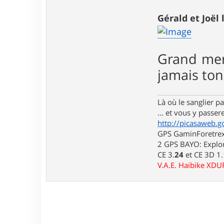
r
l
Gérald et Joël 
u
i
d
j
i
Grand mer
7
6
jamais ton
Là où le sanglier pas
... et vous y passere
http://picasaweb.g
GPS GaminForetrex2
2 GPS BAYO: Explor
CE 3.
24
et CE 3D 1
V.A.E. Haibike XD