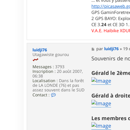
... et vous y passere
t
http://picasaweb.g
e
GPS GaminForetrex2
r
l
2 GPS BAYO: Explor
u
CE 3.
24
et CE 3D 1
i
V.A.E. Haibike XD
d
j
i
7
M
par
luidji76
»
19 
luidji76
6
e
Utagawiste gourou
s
Souvenirs de no
s
Messages :
3793
a
Inscription :
20 août 2007,
g
Gérald le 2ème
06:38
e
Localisation :
Dans la forêt
de LA LONDE (76) et pas
assez souvent dans le SUD
C
Contact :
Gérald à droite
o
n
t
a
Les membres de
c
t
e