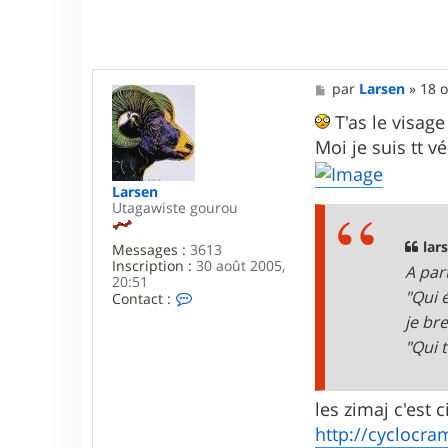
3
M
par
Larsen
»
18 o
e
s
T'as le visag
s
Moi je suis tt v
a
g
e
Larsen
Utagawiste gourou
lars
Messages :
3613
Inscription :
30 août 2005,
A par
20:51
"Qui 
C
Contact :
o
je br
n
t
"Qui 
a
c
t
les zimaj c'est 
e
r
http://cyclocra
L