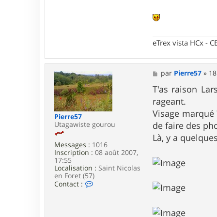
a
r
s
e
n
eTrex vista HCx -
M
par
Pierre57
»
18
e
s
T'as raison Lar
s
rageant.
a
g
Visage marqué ?
Pierre57
e
Utagawiste gourou
de faire des p
Là, y a quelques
Messages :
1016
Inscription :
08 août 2007,
17:55
Localisation :
Saint Nicolas
en Foret (57)
C
Contact :
o
n
t
a