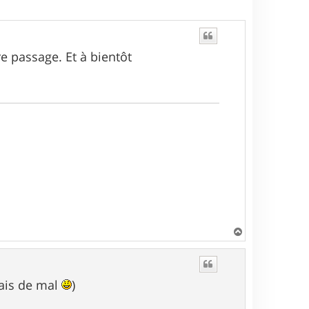
e passage. Et à bientôt
H
a
u
t
mais de mal
)