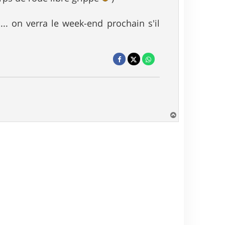
... on verra le week-end prochain s'il
H
a
u
t