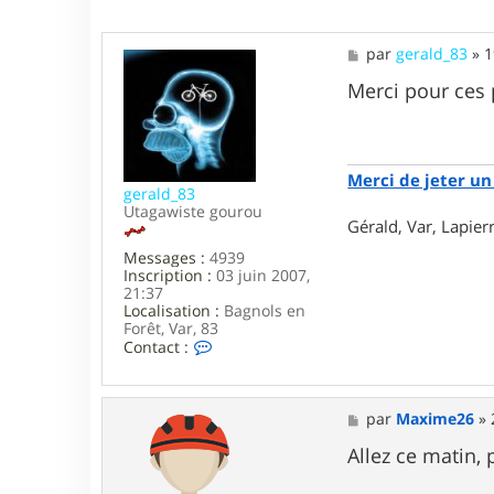
M
par
gerald_83
»
1
e
s
Merci pour ces 
s
a
g
e
Merci de jeter un 
gerald_83
Utagawiste gourou
Gérald, Var, Lapie
Messages :
4939
Inscription :
03 juin 2007,
21:37
Localisation :
Bagnols en
Forêt, Var, 83
C
Contact :
o
n
t
a
M
par
Maxime26
»
c
e
t
s
Allez ce matin,
e
s
r
a