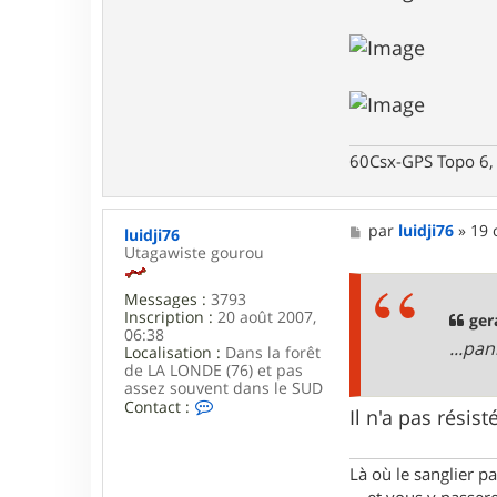
c
t
e
r
P
i
e
r
r
60Csx-GPS Topo 6, 
e
5
7
M
par
luidji76
»
19 
luidji76
e
Utagawiste gourou
s
s
Messages :
3793
a
Inscription :
20 août 2007,
g
ger
06:38
e
...pa
Localisation :
Dans la forêt
de LA LONDE (76) et pas
assez souvent dans le SUD
C
Contact :
Il n'a pas résis
o
n
t
Là où le sanglier pas
a
c