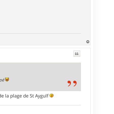
H
a
u
t
ppé
de la plage de St Aygulf