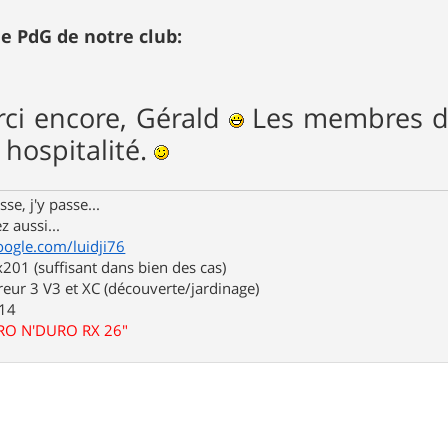
le PdG de notre club:
ci encore, Gérald
Les membres de
 hospitalité.
se, j'y passe...
z aussi...
oogle.com/luidji76
01 (suffisant dans bien des cas)
eur 3 V3 et XC (découverte/jardinage)
.14
URO N'DURO RX 26"