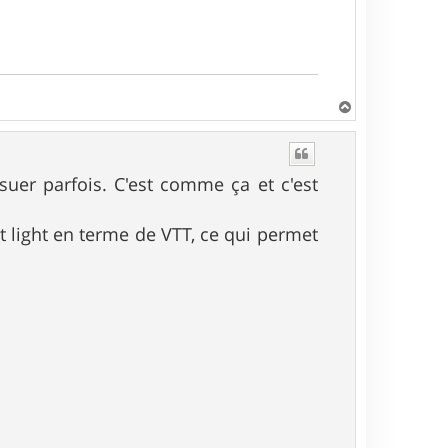
H
a
u
t
 suer parfois. C'est comme ça et c'est
t light en terme de VTT, ce qui permet