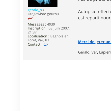
e
gerald_83
Autopsie effect
Utagawiste gourou
est reparti pou
Messages :
4939
Inscription :
03 juin 2007,
21:37
Localisation :
Bagnols en
Forêt, Var, 83
Merci de jeter un 
C
Contact :
o
n
Gérald, Var, Lapie
t
a
c
t
e
r
g
e
r
a
l
d
_
8