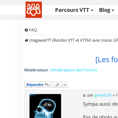
Parcours VTT
Blog
FAQ
UtagawaVTT (Randos VTT et VTTAE avec traces GP
[Les fo
Modérateur :
Modérateurs des Forums
Répondre
M
par
gerald_83
»
1
e
s
Sympa aussi de
s
a
g
Pas de photo au