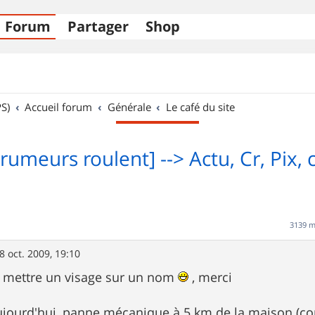
Forum
Partager
Shop
S)
Accueil forum
Générale
Le café du site
rumeurs roulent] --> Actu, Cr, Pix, c'
3139 
8 oct. 2009, 19:10
 mettre un visage sur un nom
, merci
jourd'hui, panne mécanique à 5 km de la maison (co