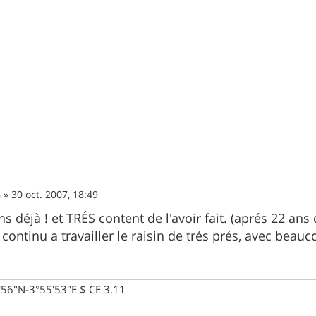
n
»
30 oct. 2007, 18:49
ns déjà ! et TRÉS content de l'avoir fait. (aprés 22 an
 continu a travailler le raisin de trés prés, avec beauc
0'56"N-3°55'53"E $ CE 3.11