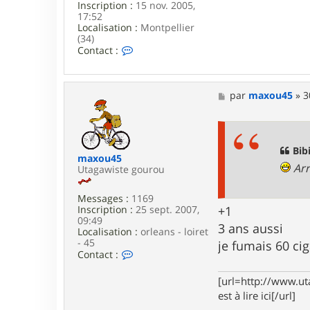
Inscription :
15 nov. 2005,
17:52
Localisation :
Montpellier
(34)
C
Contact :
o
n
t
a
M
par
maxou45
»
3
c
e
t
s
e
s
r
a
B
g
Bib
maxou45
i
e
Arr
Utagawiste gourou
b
i
F
Messages :
1169
r
Inscription :
25 sept. 2007,
+1
i
09:49
q
3 ans aussi
Localisation :
orleans - loiret
u
- 45
je fumais 60 cig
o
C
Contact :
t
o
i
n
[url=http://www.ut
n
t
est à lire ici[/url]
a
c