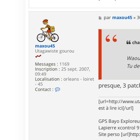
c
h
a
r
M
par
maxou45
»
3
l
e
i
s
e
s
a
g
char
maxou45
e
Utagawiste gourou
Waou
Messages :
1169
Tu de
Inscription :
25 sept. 2007,
09:49
Localisation :
orleans - loiret
- 45
presque, 3 patc
C
Contact :
o
n
[url=http://www.ut
t
est à lire ici[/url]
a
c
t
GPS Bayo Exploreu
e
Lapierre xcontrol 
r
m
Site perso [url]http:
a