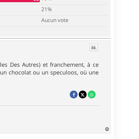
21%
Aucun vote
es Des Autres) et franchement, à ce
 un chocolat ou un speculoos, où une
H
a
u