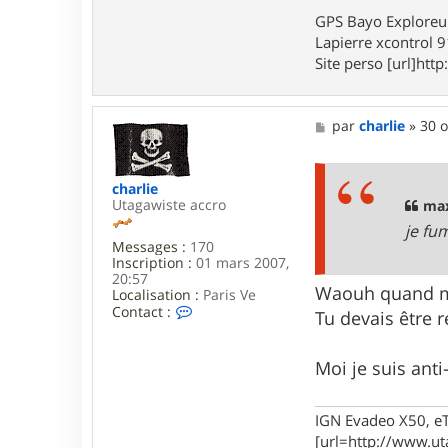
t
GPS Bayo Exploreu
e
Lapierre xcontrol 
r
m
Site perso [url]http:
a
x
o
M
u
par
charlie
»
30 o
e
4
s
5
s
charlie
a
Utagawiste accro
g
max
e
je fu
Messages :
170
Inscription :
01 mars 2007,
20:57
Waouh quand m
Localisation :
Paris Ve
C
Contact :
Tu devais être 
o
n
t
Moi je suis anti
a
c
t
IGN Evadeo X50, e
e
r
[url=http://www.ut