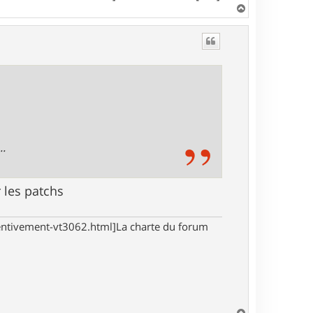
H
a
u
t
..
 les patchs
tentivement-vt3062.html]La charte du forum
H