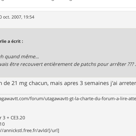
0 oct. 2007, 19:54
lie a écrit :
h quand même...
vais être recouvert entièrement de patchs pour arrêter ??? .
h de 21 mg chacun, mais apres 3 semaines j'ai arreter
agawavtt.com/forum/utagawavtt-gt-la-charte-du-forum-a-lire-at
r 3 + CE3.20
910
//annickstl.free.fr/avld/[/url]