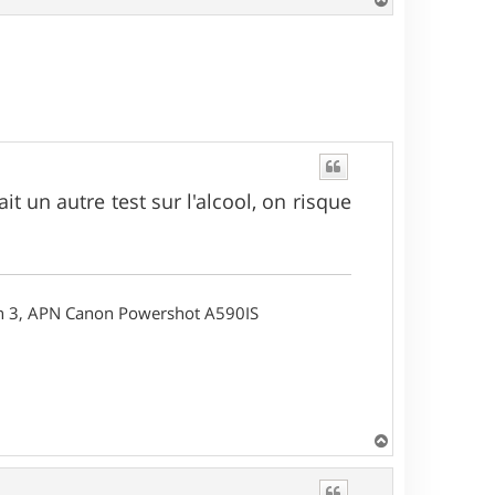
a
u
t
it un autre test sur l'alcool, on risque
on 3, APN Canon Powershot A590IS
H
a
u
t