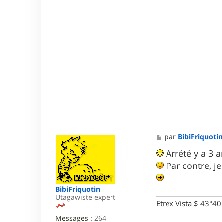
t
e
r
v
i
n
c
e
n
t
3
5
6
9
M
par
BibiFriquoti
e
s
Arrété y a 3 a
s
Par contre, je
a
g
e
BibiFriquotin
Utagawiste expert
Etrex Vista $ 43°4
Messages :
264