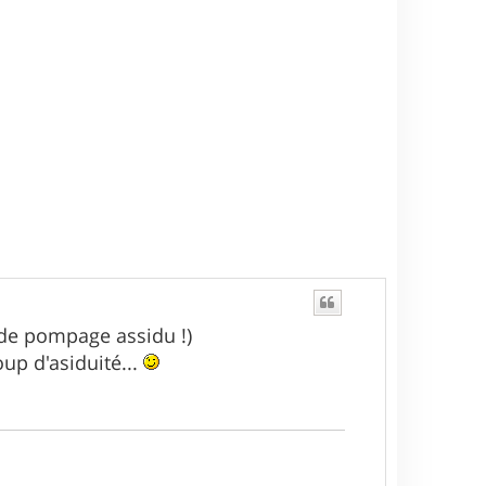
t
s de pompage assidu !)
oup d'asiduité...