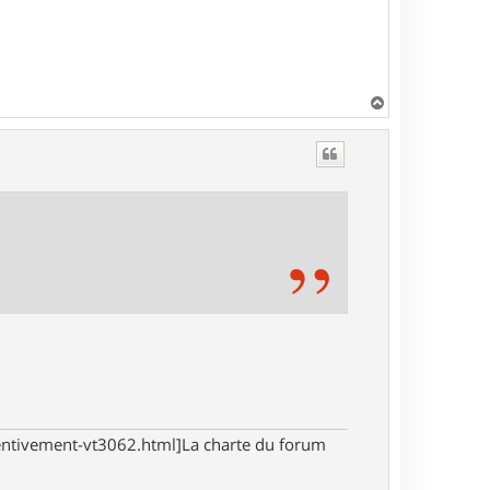
H
a
u
t
tentivement-vt3062.html]La charte du forum