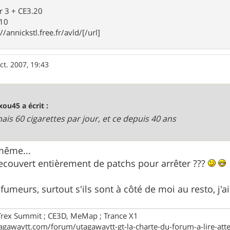
r 3 + CE3.20
910
//annickstl.free.fr/avld/[/url]
ct. 2007, 19:43
ou45 a écrit :
mais 60 cigarettes par jour, et ce depuis 40 ans
ême...
recouvert entièrement de patchs pour arrêter ???
-fumeurs, surtout s'ils sont à côté de moi au resto, j'a
Trex Summit ; CE3D, MeMap ; Trance X1
agawavtt.com/forum/utagawavtt-gt-la-charte-du-forum-a-lire-att