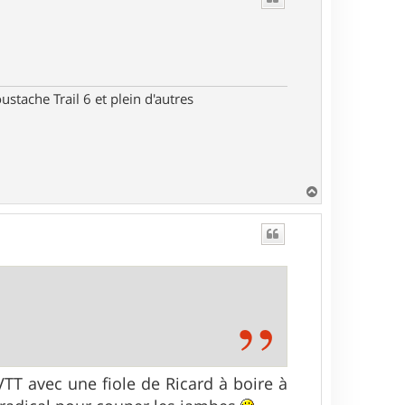
stache Trail 6 et plein d'autres
H
a
u
t
VTT avec une fiole de Ricard à boire à