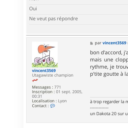
Oui
Ne veut pas répondre
M
par
vincent3569
e
s
bon d'accord, j'
s
mais une clopp
a
g
rythme, je tro
e
vincent3569
p'tite goutte à l
Utagawiste champion
Messages :
771
Inscription :
01 sept. 2005,
00:31
Localisation :
Lyon
à trop regarder la 
C
Contact :
-------------
o
un Dakota 20 sur 
n
t
a
c