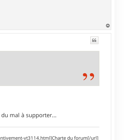
H
a
u
t
i du mal à supporter...
entivement-vt3114.html]Charte du forum[/url]