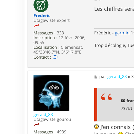
c
e
t
s
Les chiffres se
e
s
Frederic
r
a
Utagawiste expert
F
g
r
e
a
Frédéric -
garmin
10
Messages :
333
n
Inscription :
12 févr. 2006,
k
09:55
Trop d'écologie, Tue
y
Localisation :
Clémensat.
3
45°33'46.7"N, 3°6'17.8"E
4
C
Contact :
o
n
t
a
M
par
gerald_83
»
3
c
e
t
s
e
s
r
a
F
g
fra
r
e
si on 
e
d
gerald_83
e
Utagawiste gourou
r
J'en connais 
i
Messages :
4939
c