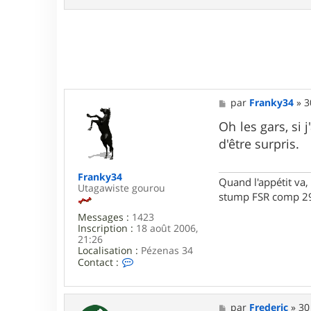
x
o
u
4
5
M
par
Franky34
»
3
e
s
Oh les gars, si 
s
d'être surpris.
a
g
e
Franky34
Quand l'appétit va, 
Utagawiste gourou
stump FSR comp 29
Messages :
1423
Inscription :
18 août 2006,
21:26
Localisation :
Pézenas 34
C
Contact :
o
n
t
a
M
par
Frederic
»
30