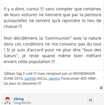
Il y a donc cumul !!! sans compter que certaines
de leurs voitures ne tiennent que par la peinture
puisqu'elles ne servent qu'à rejoindre le lieu de
chasse !!!
Non décidément, la "communion" avec la nature
dans ces conditions ne me convainc pas du tout
! Si je suis d'accord pour ne plus dire "tous des
tueurs", je reste quand même bien méfiant
envers cette population !!!
QBikes Seg 2 volé !!! mais remplacé par un MONDRAKER
DUNE 2010,
garmin
60Csx,
garmin
Forerunner 405 HRM ,
J'ai peur en descente !!!!
a
u
Viking
t
Utagawiste