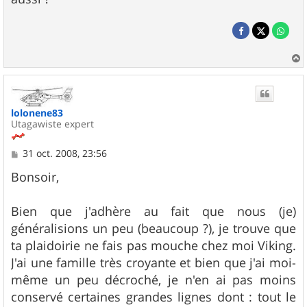
a
u
t
lolonene83
Utagawiste expert
M
31 oct. 2008, 23:56
e
s
Bonsoir,
s
a
g
Bien que j'adhère au fait que nous (je)
e
généralisions un peu (beaucoup ?), je trouve que
ta plaidoirie ne fais pas mouche chez moi Viking.
J'ai une famille très croyante et bien que j'ai moi-
même un peu décroché, je n'en ai pas moins
conservé certaines grandes lignes dont : tout le