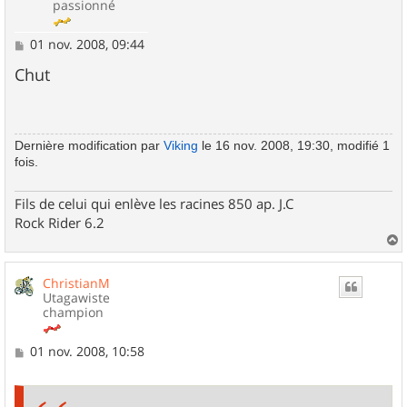
passionné
M
01 nov. 2008, 09:44
e
s
Chut
s
a
g
e
Dernière modification par
Viking
le 16 nov. 2008, 19:30, modifié 1
fois.
Fils de celui qui enlève les racines 850 ap. J.C
Rock Rider 6.2
a
u
ChristianM
t
Utagawiste
champion
M
01 nov. 2008, 10:58
e
s
s