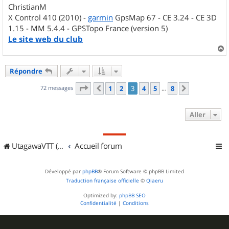
ChristianM
X Control 410 (2010) -
garmin
GpsMap 67 - CE 3.24 - CE 3D
1.15 - MM 5.4.4 - GPSTopo France (version 5)
Le site web du club
a
u
Répondre
t
Page
3
sur
8
72 messages
1
2
3
4
5
8
Précédent
Suivant
…
Aller
UtagawaVTT (Randos VTT et VTTAE avec traces GPS)
Accueil forum
Développé par
phpBB
® Forum Software © phpBB Limited
Traduction française officielle
©
Qiaeru
Optimized by:
phpBB SEO
Confidentialité
|
Conditions