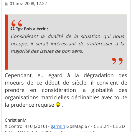
M
01 nov. 2008, 12:22
e
s
s
a
g
Tgv Bob a écrit :
e
Considérant la dualité de la situation qui nous
occupe, il serait intéressant de s'intéresser à la
majorité des issues de bon sens.
Cependant, eu égard à la dégradation des
moeurs de ce début de siècle, il convient de
prendre en considération la globalité des
organisations matricielles déclinables avec toute
la prudence requise
.
ChristianM
X Control 410 (2010) -
garmin
GpsMap 67 - CE 3.24 - CE 3D