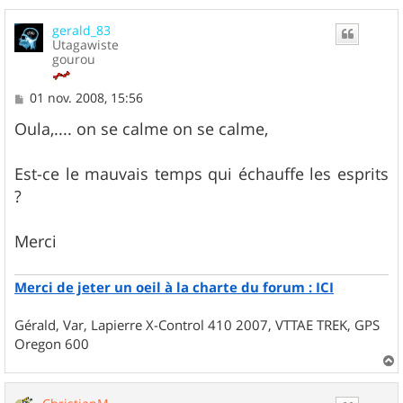
a
u
gerald_83
t
Utagawiste
gourou
M
01 nov. 2008, 15:56
e
s
Oula,.... on se calme on se calme,
s
a
g
Est-ce le mauvais temps qui échauffe les esprits
e
?
Merci
Merci de jeter un oeil à la charte du forum : ICI
Gérald, Var, Lapierre X-Control 410 2007, VTTAE TREK, GPS
Oregon 600
a
u
t