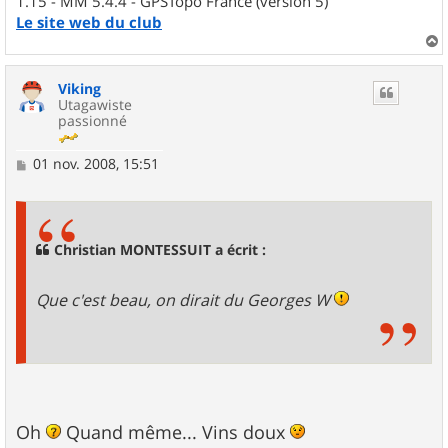
1.15 - MM 5.4.4 - GPSTopo France (version 5)
Le site web du club
a
u
Viking
t
Utagawiste
passionné
M
01 nov. 2008, 15:51
e
s
s
a
g
Christian MONTESSUIT a écrit :
e
Que c'est beau, on dirait du Georges W
Oh
Quand même... Vins doux