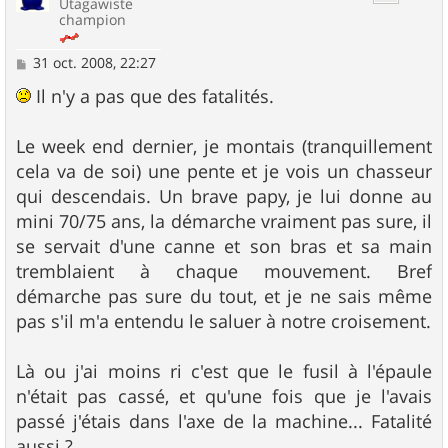
Utagawiste
champion
M
31 oct. 2008, 22:27
e
s
Il n'y a pas que des fatalités.
s
a
g
Le week end dernier, je montais (tranquillement
e
cela va de soi) une pente et je vois un chasseur
qui descendais. Un brave papy, je lui donne au
mini 70/75 ans, la démarche vraiment pas sure, il
se servait d'une canne et son bras et sa main
tremblaient à chaque mouvement. Bref
démarche pas sure du tout, et je ne sais même
pas s'il m'a entendu le saluer à notre croisement.
Là ou j'ai moins ri c'est que le fusil à l'épaule
n'était pas cassé, et qu'une fois que je l'avais
passé j'étais dans l'axe de la machine... Fatalité
aussi ?