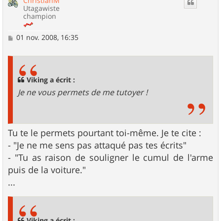
ChristianM
Utagawiste
champion
M
01 nov. 2008, 16:35
e
s
s
a
g
Viking a écrit :
e
Je ne vous permets de me tutoyer !
Tu te le permets pourtant toi-même. Je te cite :
- "Je ne me sens pas attaqué pas tes écrits"
- "Tu as raison de souligner le cumul de l'arme
puis de la voiture."
...
Viking a écrit :