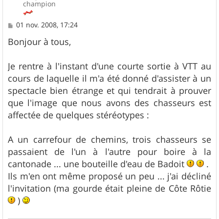
champion
M
01 nov. 2008, 17:24
e
s
Bonjour à tous,
s
a
g
Je rentre à l'instant d'une courte sortie à VTT au
e
cours de laquelle il m'a été donné d'assister à un
spectacle bien étrange et qui tendrait à prouver
que l'image que nous avons des chasseurs est
affectée de quelques stéréotypes :
A un carrefour de chemins, trois chasseurs se
passaient de l'un à l'autre pour boire à la
cantonade ... une bouteille d'eau de Badoit
.
Ils m'en ont même proposé un peu ... j'ai décliné
l'invitation (ma gourde était pleine de Côte Rôtie
)