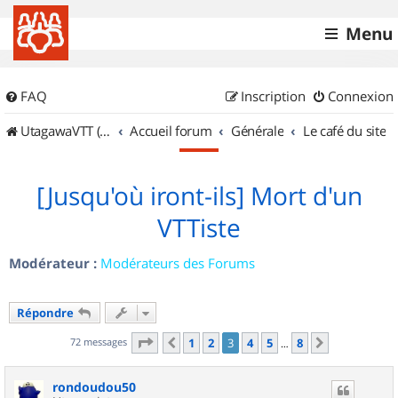
Menu
FAQ
Inscription
Connexion
UtagawaVTT (Randos VTT et VTTAE avec traces GPS)
Accueil forum
Générale
Le café du site
[Jusqu'où iront-ils] Mort d'un
VTTiste
Modérateur :
Modérateurs des Forums
Répondre
Page
3
sur
8
72 messages
1
2
3
4
5
8
Précédent
Suivant
…
rondoudou50