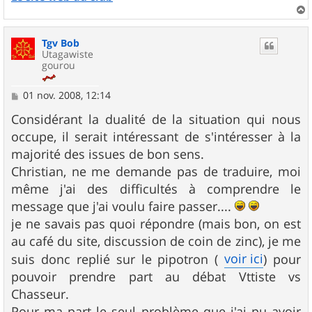
a
u
Tgv Bob
t
Utagawiste
gourou
M
01 nov. 2008, 12:14
e
s
Considérant la dualité de la situation qui nous
s
occupe, il serait intéressant de s'intéresser à la
a
g
majorité des issues de bon sens.
e
Christian, ne me demande pas de traduire, moi
même j'ai des difficultés à comprendre le
message que j'ai voulu faire passer....
je ne savais pas quoi répondre (mais bon, on est
au café du site, discussion de coin de zinc), je me
voir ici
suis donc replié sur le pipotron (
) pour
pouvoir prendre part au débat Vttiste vs
Chasseur.
Pour ma part le seul problème que j'ai pu avoir