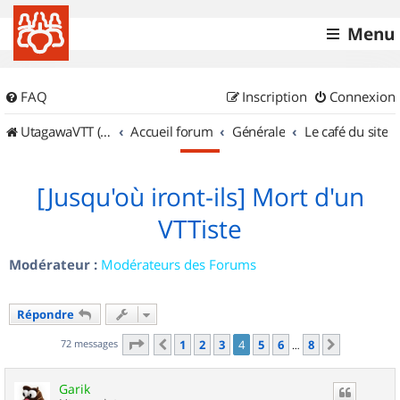
Menu
FAQ
Inscription
Connexion
UtagawaVTT (Randos VTT et VTTAE avec traces GPS)
Accueil forum
Générale
Le café du site
[Jusqu'où iront-ils] Mort d'un
VTTiste
Modérateur :
Modérateurs des Forums
Répondre
Page
4
sur
8
72 messages
1
2
3
4
5
6
8
Précédent
Suivant
…
Garik