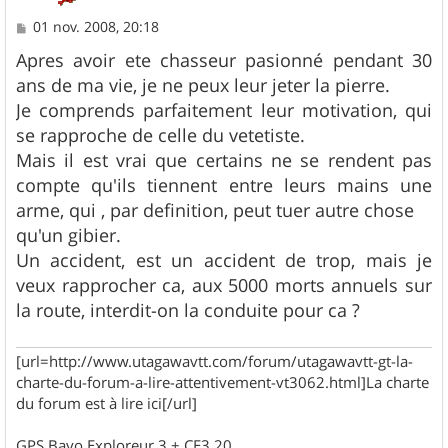
M
01 nov. 2008, 20:18
e
s
Apres avoir ete chasseur pasionné pendant 30
s
ans de ma vie, je ne peux leur jeter la pierre.
a
g
Je comprends parfaitement leur motivation, qui
e
se rapproche de celle du vetetiste.
Mais il est vrai que certains ne se rendent pas
compte qu'ils tiennent entre leurs mains une
arme, qui , par definition, peut tuer autre chose
qu'un gibier.
Un accident, est un accident de trop, mais je
veux rapprocher ca, aux 5000 morts annuels sur
la route, interdit-on la conduite pour ca ?
[url=http://www.utagawavtt.com/forum/utagawavtt-gt-la-
charte-du-forum-a-lire-attentivement-vt3062.html]La charte
du forum est à lire ici[/url]
GPS Bayo Exploreur 3 + CE3.20