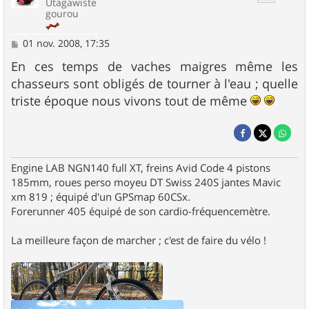
Utagawiste
gourou
M
01 nov. 2008, 17:35
e
s
En ces temps de vaches maigres même les
s
chasseurs sont obligés de tourner à l'eau ; quelle
a
g
triste époque nous vivons tout de même
e
Engine LAB NGN140 full XT, freins Avid Code 4 pistons
185mm, roues perso moyeu DT Swiss 240S jantes Mavic
xm 819 ; équipé d'un GPSmap 60CSx.
Forerunner 405 équipé de son cardio-fréquencemètre.
La meilleure façon de marcher ; c'est de faire du vélo !