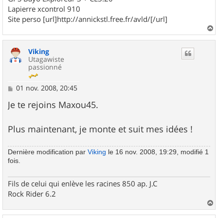
Lapierre xcontrol 910
Site perso [url]http://annickstl.free.fr/avld/[/url]
a
u
Viking
t
Utagawiste
passionné
M
01 nov. 2008, 20:45
e
s
Je te rejoins Maxou45.
s
a
g
Plus maintenant, je monte et suit mes idées !
e
Dernière modification par
Viking
le 16 nov. 2008, 19:29, modifié 1
fois.
Fils de celui qui enlève les racines 850 ap. J.C
Rock Rider 6.2
a
u