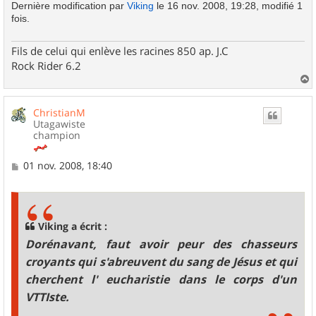
Dernière modification par
Viking
le 16 nov. 2008, 19:28, modifié 1
fois.
Fils de celui qui enlève les racines 850 ap. J.C
Rock Rider 6.2
a
u
ChristianM
t
Utagawiste
champion
M
01 nov. 2008, 18:40
e
s
s
a
g
Viking a écrit :
e
Dorénavant, faut avoir peur des chasseurs
croyants qui s'abreuvent du sang de Jésus et qui
cherchent l' eucharistie dans le corps d'un
VTTIste.