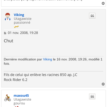
a
u
Viking
t
Utagawiste
passionné
M
01 nov. 2008, 19:28
e
s
Chut
s
a
g
e
Dernière modification par
Viking
le 16 nov. 2008, 19:26, modifié 1
fois.
Fils de celui qui enlève les racines 850 ap. J.C
Rock Rider 6.2
a
u
maxou45
t
Utagawiste
gourou