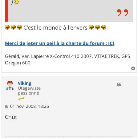
)
C'est le monde à l'envers
Merci de jeter un oeil à la charte du forum : ICI
Gérald, Var, Lapierre X-Control 410 2007, VTTAE TREK, GPS
Oregon 600
a
u
Viking
t
Utagawiste
passionné
M
01 nov. 2008, 18:26
e
s
Chut
s
a
g
e