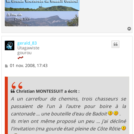
a
u
gerald_83
t
Utagawiste
gourou
M
01 nov. 2008, 17:43
e
s
s
a
g
Christian MONTESSUIT a écrit :
e
A un carrefour de chemins, trois chasseurs se
passaient de l'un à l'autre pour boire à la
cantonade ... une bouteille d'eau de Badoit
.
Ils m'en ont même proposé un peu ... j'ai décliné
l'invitation (ma gourde était pleine de Côte Rôtie