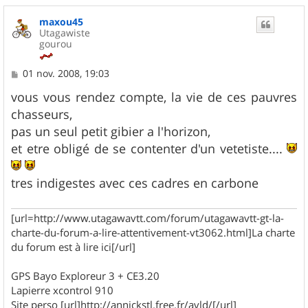
maxou45
Utagawiste
gourou
M
01 nov. 2008, 19:03
e
s
vous vous rendez compte, la vie de ces pauvres
s
chasseurs,
a
g
pas un seul petit gibier a l'horizon,
e
et etre obligé de se contenter d'un vetetiste....
tres indigestes avec ces cadres en carbone
[url=http://www.utagawavtt.com/forum/utagawavtt-gt-la-
charte-du-forum-a-lire-attentivement-vt3062.html]La charte
du forum est à lire ici[/url]
GPS Bayo Exploreur 3 + CE3.20
Lapierre xcontrol 910
Site perso [url]http://annickstl.free.fr/avld/[/url]