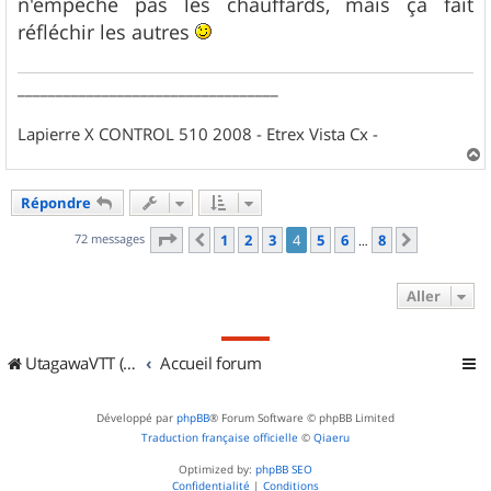
n'empêche pas les chauffards, mais ça fait
réfléchir les autres
__________________________________
Lapierre X CONTROL 510 2008 - Etrex Vista Cx -
a
u
Répondre
t
Page
4
sur
8
72 messages
1
2
3
4
5
6
8
Précédent
Suivant
…
Aller
UtagawaVTT (Randos VTT et VTTAE avec traces GPS)
Accueil forum
Développé par
phpBB
® Forum Software © phpBB Limited
Traduction française officielle
©
Qiaeru
Optimized by:
phpBB SEO
Confidentialité
|
Conditions