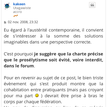
kakeen
t
Utagawiste
accro
M
02 nov. 2008, 23:32
e
s
Eu égard à l'austérité contemporaine, il convient
s
de s'intéresser à la somme des solutions
a
g
imaginables dans une perspective correcte.
e
C'est pourquoi
je suggère que la charte précise
que le prosélytisme soit évité, voire interdit,
dans le forum
.
Pour en revenir au sujet de ce post, le bien triste
évènement qui s'est produit montre que la
cohabitation entre pratiquants (mais pas croyant
pour ma part
) devrait être prise à bras le
corps par chaque fédération.