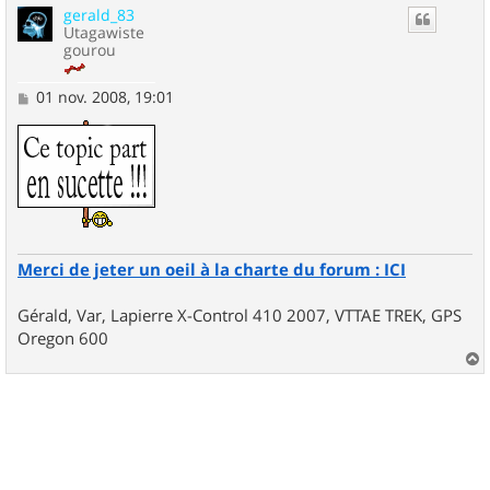
gerald_83
t
Utagawiste
gourou
M
01 nov. 2008, 19:01
e
s
s
a
g
e
Merci de jeter un oeil à la charte du forum : ICI
Gérald, Var, Lapierre X-Control 410 2007, VTTAE TREK, GPS
Oregon 600
a
u
t