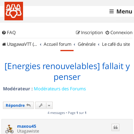
Menu
FAQ
Inscription
Connexion
UtagawaVTT (Randos VTT et VTTAE avec traces GPS)
Accueil forum
Générale
Le café du site
[Energies renouvelables] fallait y
penser
Modérateur :
Modérateurs des Forums
Répondre
4 messages • Page
1
sur
1
maxou45
Utagawiste