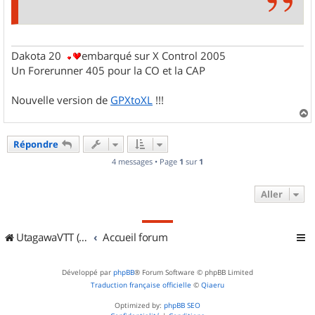
Dakota 20
embarqué sur X Control 2005
Un Forerunner 405 pour la CO et la CAP
Nouvelle version de
GPXtoXL
!!!
a
u
Répondre
t
4 messages • Page
1
sur
1
Aller
UtagawaVTT (Randos VTT et VTTAE avec traces GPS)
Accueil forum
Développé par
phpBB
® Forum Software © phpBB Limited
Traduction française officielle
©
Qiaeru
Optimized by:
phpBB SEO