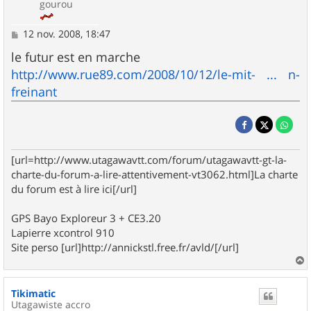
gourou
M
12 nov. 2008, 18:47
e
s
le futur est en marche
s
http://www.rue89.com/2008/10/12/le-mit- ... n-
a
g
freinant
e
[url=http://www.utagawavtt.com/forum/utagawavtt-gt-la-
charte-du-forum-a-lire-attentivement-vt3062.html]La charte
du forum est à lire ici[/url]
GPS Bayo Exploreur 3 + CE3.20
Lapierre xcontrol 910
Site perso [url]http://annickstl.free.fr/avld/[/url]
a
u
Tikimatic
t
Utagawiste accro