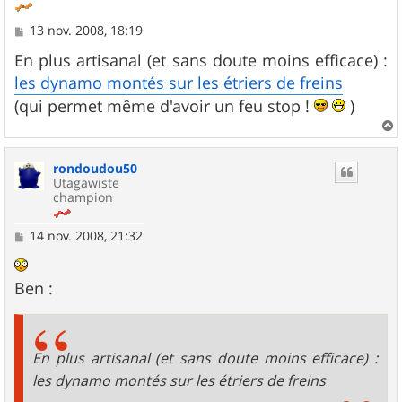
M
13 nov. 2008, 18:19
e
s
En plus artisanal (et sans doute moins efficace) :
s
les dynamo montés sur les étriers de freins
a
g
(qui permet même d'avoir un feu stop !
)
e
a
u
rondoudou50
t
Utagawiste
champion
M
14 nov. 2008, 21:32
e
s
s
Ben :
a
g
e
En plus artisanal (et sans doute moins efficace) :
les dynamo montés sur les étriers de freins