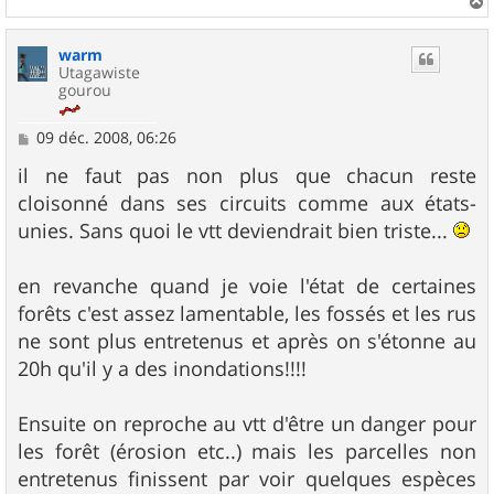
a
u
warm
t
Utagawiste
gourou
M
09 déc. 2008, 06:26
e
s
il ne faut pas non plus que chacun reste
s
cloisonné dans ses circuits comme aux états-
a
g
unies. Sans quoi le vtt deviendrait bien triste...
e
en revanche quand je voie l'état de certaines
forêts c'est assez lamentable, les fossés et les rus
ne sont plus entretenus et après on s'étonne au
20h qu'il y a des inondations!!!!
Ensuite on reproche au vtt d'être un danger pour
les forêt (érosion etc..) mais les parcelles non
entretenus finissent par voir quelques espèces