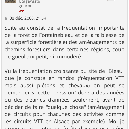
Utagawiste
gourou
M
08 déc. 2008, 21:54
e
s
Suite au constat de la fréquentation importante
s
de la forêt de Fontainebleau et de la faiblesse de
a
g
la surperficie forestière et des aménagements de
e
chemins forestiers dans certaines régions, coup
de gueule ni petit, ni immodéré :
Vu la fréquentation croissante du site de "Bleau"
que je constate en randos (fréquentation VTT
mais aussi piétons et chevaux) on peut se
demander si cette "pression" durera des années
ou des dizaines d'années seulement, avant de
décider de faire "quelque chose" (aménagement
de circuits pour chacunes des activités comme
les circuits VTT en Alsace par exemple). Moi je
propose de planter des forêts d'essences variées