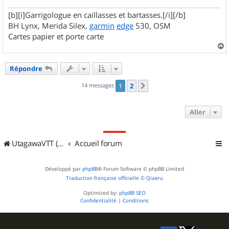
[b][i]Garrigologue en caillasses et bartasses.[/i][/b]
BH Lynx, Merida Silex,
garmin
edge
530, OSM
Cartes papier et porte carte
a
u
Répondre
t
14 messages
1
2
Suivant
Aller
UtagawaVTT (Randos VTT et VTTAE avec traces GPS)
Accueil forum
Développé par
phpBB
® Forum Software © phpBB Limited
Traduction française officielle
©
Qiaeru
Optimized by:
phpBB SEO
Confidentialité
|
Conditions