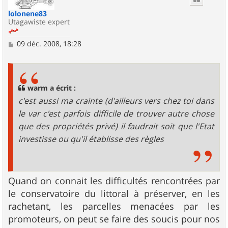
lolonene83
Utagawiste expert
M
09 déc. 2008, 18:28
e
s
s
a
g
warm a écrit :
e
c'est aussi ma crainte (d'ailleurs vers chez toi dans
le var c'est parfois difficile de trouver autre chose
que des propriétés privé) il faudrait soit que l'Etat
investisse ou qu'il établisse des règles
Quand on connait les difficultés rencontrées par
le conservatoire du littoral à préserver, en les
rachetant, les parcelles menacées par les
promoteurs, on peut se faire des soucis pour nos