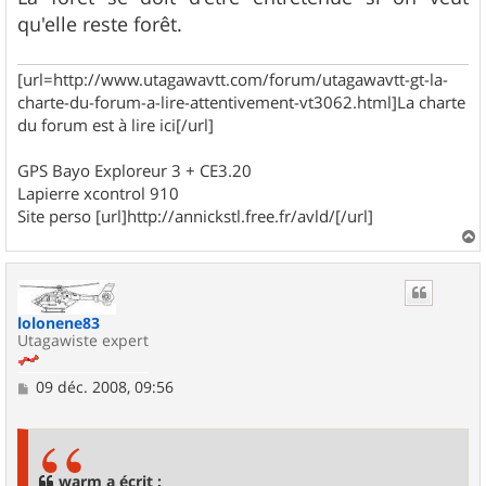
qu'elle reste forêt.
[url=http://www.utagawavtt.com/forum/utagawavtt-gt-la-
charte-du-forum-a-lire-attentivement-vt3062.html]La charte
du forum est à lire ici[/url]
GPS Bayo Exploreur 3 + CE3.20
Lapierre xcontrol 910
Site perso [url]http://annickstl.free.fr/avld/[/url]
a
u
t
lolonene83
Utagawiste expert
M
09 déc. 2008, 09:56
e
s
s
a
g
warm a écrit :