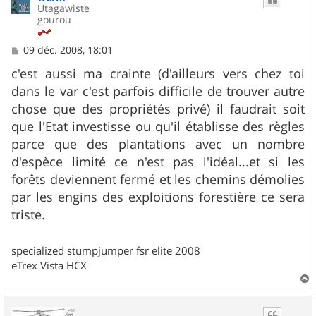
Utagawiste
gourou
M
09 déc. 2008, 18:01
e
s
c'est aussi ma crainte (d'ailleurs vers chez toi
s
dans le var c'est parfois difficile de trouver autre
a
g
chose que des propriétés privé) il faudrait soit
e
que l'Etat investisse ou qu'il établisse des règles
parce que des plantations avec un nombre
d'espèce limité ce n'est pas l'idéal...et si les
forêts deviennent fermé et les chemins démolies
par les engins des exploitions forestière ce sera
triste.
specialized stumpjumper fsr elite 2008
eTrex Vista HCX
a
u
t