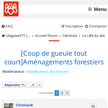
Menu
FAQ
Inscription
Connexion
UtagawaVTT (Randos VTT et VTTAE avec traces GPS)
Accueil forum
Générale
Le café du site
[Coup de gueule tout
court]Aménagements forestiers
Modérateur :
Modérateurs des Forums
Répondre
14 messages
1
2
Suivant
ChristianB