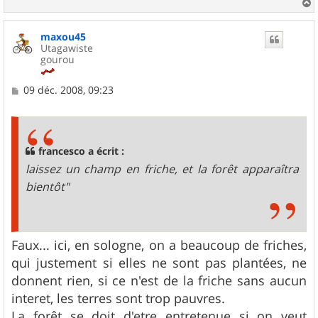
a
u
maxou45
t
Utagawiste
gourou
M
09 déc. 2008, 09:23
e
s
s
a
g
francesco a écrit :
e
laissez un champ en friche, et la forêt apparaîtra
bientôt"
Faux... ici, en sologne, on a beaucoup de friches,
qui justement si elles ne sont pas plantées, ne
donnent rien, si ce n'est de la friche sans aucun
interet, les terres sont trop pauvres.
La forêt se doit d'etre entretenue si on veut