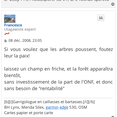
a
u
t
Francesco
Utagawiste expert
M
08 déc. 2008, 23:05
e
s
Si vous voulez que les arbres poussent, foutez
s
leur la paix!
a
g
e
laissez un champ en friche, et la forêt apparaîtra
bientôt,
sans investissement de la part de l'ONF, et donc
sans besoin de "rentabilité"
[b][i]Garrigologue en caillasses et bartasses.[/i][/b]
BH Lynx, Merida Silex,
garmin
edge
530, OSM
Cartes papier et porte carte