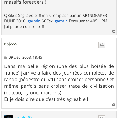
massifs forestiers !!
QBikes Seg 2 volé !!! mais remplacé par un MONDRAKER
DUNE 2010,
garmin
60Csx,
garmin
Forerunner 405 HRM ,
J'ai peur en descente !!!!
a
u
no$$$$
t
M
09 déc. 2008, 18:45
e
s
Dans ma belle région (une des plus boisée de
s
france) j'arrive a faire des journées complètes de
a
g
rando (pédestre ou vtt) sans croiser personne ! et
e
même parfois sans croiser trace de civilisation
(poteau, pylone, maisons)
Et je dois dire que c'est très agréable !
a
u
gerald_83
t