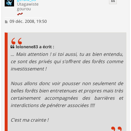
Utagawiste
gourou
M
09 déc. 2008, 19:50
e
s
s
a
g
lolonene83 a écrit :
e
... Mais attention ! si toi aussi, tu as bien entendu,
ce sont des privés qui s'offrent des forêts comme
investissement !
Nous allons donc voir pousser non seulement de
belles forêts bien entretenues et propres mais très
certainement accompagnées des barrières et
interdictions de pénétrer associées !!!!
C'est ma crainte !