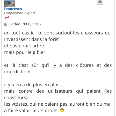
t
Francesco
Utagawiste expert
M
09 déc. 2008, 22:02
e
s
en tout cas ici ce sont surtout les chasseurs qui
s
investissent dans la forêt
a
g
et pas pour l'arbre
e
mais pour le gibier
et là c'est sûr qu'il y a des clôtures et des
interdictions...
il y a en a de plus en plus ....
mais contre des utilisateurs qui paient (les
chasseurs)
les vttistes, qui ne paient pas, auront bien du mal
à faire valoir leurs droits.