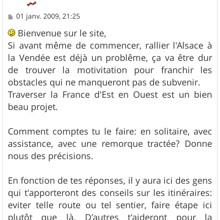
M
01 janv. 2009, 21:25
e
s
Bienvenue sur le site,
s
Si avant même de commencer, rallier l'Alsace à
a
g
la Vendée est déjà un problême, ça va être dur
e
de trouver la motivitation pour franchir les
obstacles qui ne manqueront pas de subvenir.
Traverser la France d'Est en Ouest est un bien
beau projet.
Comment comptes tu le faire: en solitaire, avec
assistance, avec une remorque tractée? Donne
nous des précisions.
En fonction de tes réponses, il y aura ici des gens
qui t'apporteront des conseils sur les itinéraires:
eviter telle route ou tel sentier, faire étape ici
plutôt que là. D'autres t'aideront pour la