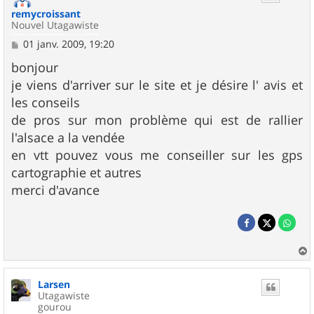
remycroissant
Nouvel Utagawiste
M
01 janv. 2009, 19:20
e
s
bonjour
s
je viens d'arriver sur le site et je désire l' avis et
a
g
les conseils
e
de pros sur mon problème qui est de rallier
l'alsace a la vendée
en vtt pouvez vous me conseiller sur les gps
cartographie et autres
merci d'avance
a
u
Larsen
t
Utagawiste
gourou