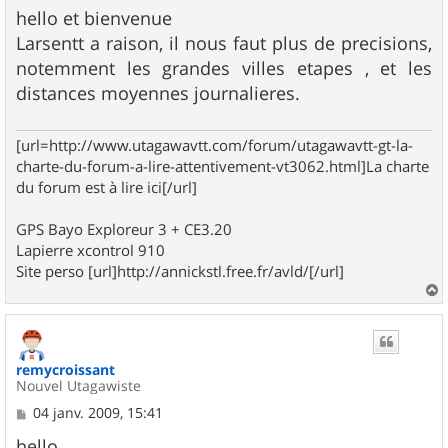
s
hello et bienvenue
s
Larsentt a raison, il nous faut plus de precisions,
a
g
notemment les grandes villes etapes , et les
e
distances moyennes journalieres.
[url=http://www.utagawavtt.com/forum/utagawavtt-gt-la-
charte-du-forum-a-lire-attentivement-vt3062.html]La charte
du forum est à lire ici[/url]
GPS Bayo Exploreur 3 + CE3.20
Lapierre xcontrol 910
Site perso [url]http://annickstl.free.fr/avld/[/url]
a
u
t
remycroissant
Nouvel Utagawiste
M
04 janv. 2009, 15:41
e
s
hello