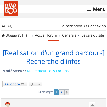
Menu
FAQ
Inscription
Connexion
UtagawaVTT (Randos VTT et VTTAE avec traces GPS)
Accueil forum
Générale
Le café du site
[Réalisation d'un grand parcours]
Recherche d'infos
Modérateur :
Modérateurs des Forums
Répondre
14 messages
1
2
Suivant