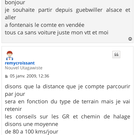
s
bonjour
s
je souhaite partir depuis guebwiller alsace et
a
g
aller
e
a fontenais le comte en vendée
tous ca sans voiture juste mon vtt et moi
a
u
t
remycroissant
Nouvel Utagawiste
M
05 janv. 2009, 12:36
e
s
disons que la distance que je compte parcourir
s
par jour
a
g
sera en fonction du type de terrain mais je vai
e
retenir
les conseils sur les GR et chemin de halage
disons une moyenne
de 80 a 100 kms/jour