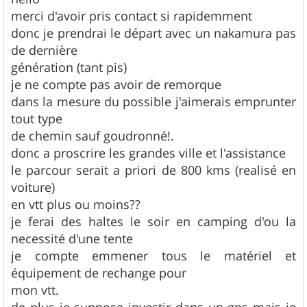
s
merci d'avoir pris contact si rapidemment
a
g
donc je prendrai le départ avec un nakamura pas
e
de dernière
génération (tant pis)
je ne compte pas avoir de remorque
dans la mesure du possible j'aimerais emprunter
tout type
de chemin sauf goudronné!.
donc a proscrire les grandes ville et l'assistance
le parcour serait a priori de 800 kms (realisé en
voiture)
en vtt plus ou moins??
je ferai des haltes le soir en camping d'ou la
necessité d'une tente
je compte emmener tous le matériel et
équipement de rechange pour
mon vtt.
de plus je suppose investir dans un gps mais je