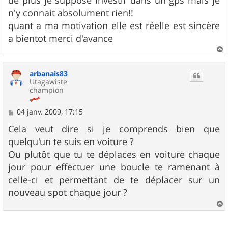
n'y connait absolument rien!!
quant a ma motivation elle est réelle est sincère
a bientot merci d'avance
a
u
arbanais83
t
Utagawiste
champion
M
04 janv. 2009, 17:15
e
s
Cela veut dire si je comprends bien que
s
quelqu'un te suis en voiture ?
a
g
Ou plutôt que tu te déplaces en voiture chaque
e
jour pour effectuer une boucle te ramenant à
celle-ci et permettant de te déplacer sur un
nouveau spot chaque jour ?
a
u
t