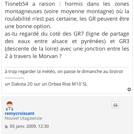
Tioneb54 a raison : hormis dans les zones
montagneuses (voire moyenne montagne) où la
roulabilité n'est pas certaine, les GR peuvent être
une bonne option.
as-tu regardé du coté des GR7 (ligne de partage
des eaux entre alsace et pyrénées) et GR3
(descente de la loire) avec une jonction entre les
2 à travers le Morvan ?
à trop regarder la météo, on passe le dimanche au bistrot
-------------
un Dakota 20 sur un Orbea Rise M10 SL
a
u
t
remycroissant
Nouvel Utagawiste
M
05 janv. 2009, 12:30
e