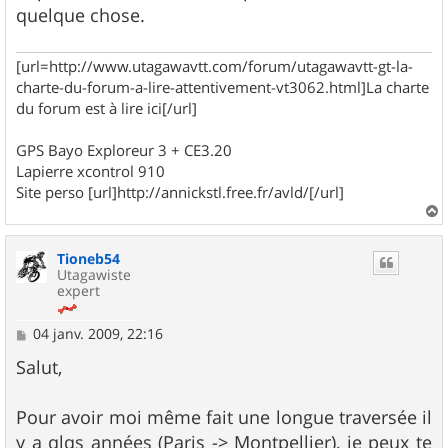
quelque chose.
[url=http://www.utagawavtt.com/forum/utagawavtt-gt-la-
charte-du-forum-a-lire-attentivement-vt3062.html]La charte
du forum est à lire ici[/url]
GPS Bayo Exploreur 3 + CE3.20
Lapierre xcontrol 910
Site perso [url]http://annickstl.free.fr/avld/[/url]
a
u
Tioneb54
t
Utagawiste
expert
M
04 janv. 2009, 22:16
e
s
Salut,
s
a
g
Pour avoir moi même fait une longue traversée il
e
y a qlqs années (Paris -> Montpellier), je peux te