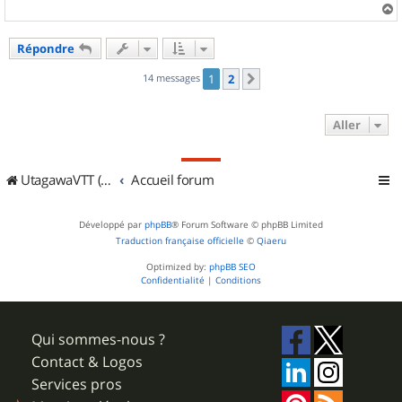
a
u
Répondre
t
14 messages
1
2
Suivant
Aller
UtagawaVTT (Randos VTT et VTTAE avec traces GPS)
Accueil forum
Développé par
phpBB
® Forum Software © phpBB Limited
Traduction française officielle
©
Qiaeru
Optimized by:
phpBB SEO
Confidentialité
|
Conditions
Qui sommes-nous ?
Contact & Logos
Services pros