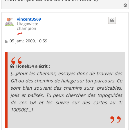
a
u
vincent3569
t
Utagawiste
champion
M
05 janv. 2009, 10:59
e
s
s
a
g
Tioneb54 a écrit :
e
[...]Pour les chemins, essayes donc de trouver des
GR ou des chemins de halage sur ton parcours. Ce
sont bien souvent des chemins surs, praticables,
jolis et balisés. Tu peux chercher des topoguides
de ces GR et les suivre sur des cartes au 1:
100000[...]