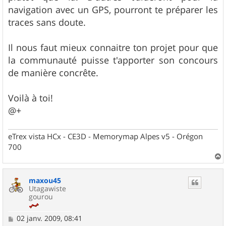
navigation avec un GPS, pourront te préparer les
traces sans doute.
Il nous faut mieux connaitre ton projet pour que
la communauté puisse t'apporter son concours
de manière concrête.
Voilà à toi!
@+
eTrex vista HCx - CE3D - Memorymap Alpes v5 - Orégon
700
a
u
maxou45
t
Utagawiste
gourou
M
02 janv. 2009, 08:41
e