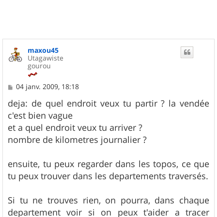
maxou45
Utagawiste
gourou
M
04 janv. 2009, 18:18
e
s
deja: de quel endroit veux tu partir ? la vendée
s
c'est bien vague
a
g
et a quel endroit veux tu arriver ?
e
nombre de kilometres journalier ?
ensuite, tu peux regarder dans les topos, ce que
tu peux trouver dans les departements traversés.
Si tu ne trouves rien, on pourra, dans chaque
departement voir si on peux t'aider a tracer