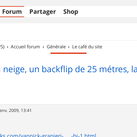
Forum
Partager
Shop
S)
Accueil forum
Générale
Le café du site
la neige, un backflip de 25 métres, 
janv. 2009, 13:41
ks.com/yannick-granieri- ... -bi-1.html