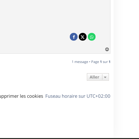
H
a
u
1 message • Page
1
sur
1
t
Aller
upprimer les cookies
Fuseau horaire sur
UTC+02:00