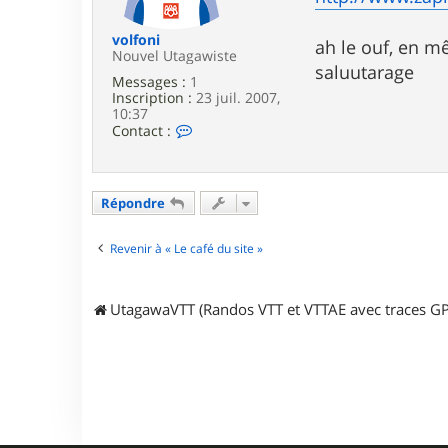
e
volfoni
ah le ouf, en m
Nouvel Utagawiste
saluutarage
Messages :
1
Inscription :
23 juil. 2007,
10:37
C
Contact :
o
n
t
a
Répondre
c
t
e
Revenir à « Le café du site »
r
v
o
l
UtagawaVTT (Randos VTT et VTTAE avec traces GP
f
o
n
i