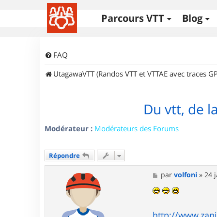
Parcours VTT
Blog
FAQ
UtagawaVTT (Randos VTT et VTTAE avec traces GP
Du vtt, de 
Modérateur :
Modérateurs des Forums
Répondre
M
par
volfoni
»
24 
e
s
s
a
g
http://www.zapi