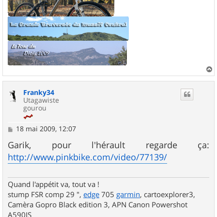
a
u
Franky34
t
Utagawiste
gourou
M
18 mai 2009, 12:07
e
s
Garik, pour l'hérault regarde ça:
s
http://www.pinkbike.com/video/77139/
a
g
e
Quand l'appétit va, tout va !
stump FSR comp 29 ",
edge
705
garmin
, cartoexplorer3,
Camèra Gopro Black edition 3, APN Canon Powershot
A590IS