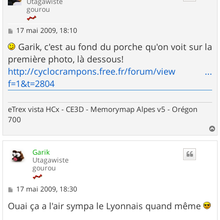
Utagawiste
gourou
M
17 mai 2009, 18:10
e
s
Garik, c'est au fond du porche qu'on voit sur la
s
première photo, là dessous!
a
g
http://cyclocrampons.free.fr/forum/view ...
e
f=1&t=2804
eTrex vista HCx - CE3D - Memorymap Alpes v5 - Orégon
700
a
u
Garik
t
Utagawiste
gourou
M
17 mai 2009, 18:30
e
s
Ouai ça a l'air sympa le Lyonnais quand même
s
a