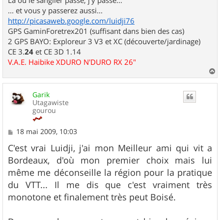
... et vous y passerez aussi...
http://picasaweb.google.com/luidji76
GPS GaminForetrex201 (suffisant dans bien des cas)
2 GPS BAYO: Exploreur 3 V3 et XC (découverte/jardinage)
CE 3.
24
et CE 3D 1.14
V.A.E. Haibike XDURO N'DURO RX 26"
a
u
Garik
t
Utagawiste
gourou
M
18 mai 2009, 10:03
e
s
C'est vrai Luidji, j'ai mon Meilleur ami qui vit a
s
Bordeaux, d'où mon premier choix mais lui
a
g
même me déconseille la région pour la pratique
e
du VTT... Il me dis que c'est vraiment très
monotone et finalement très peut Boisé.