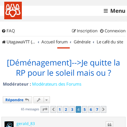
Menu
FAQ
Inscription
Connexion
UtagawaVTT (Randos VTT et VTTAE avec traces GPS)
Accueil forum
Générale
Le café du site
[Déménagement]-->Je quitte la
RP pour le soleil mais ou ?
Modérateur :
Modérateurs des Forums
Répondre
Page
4
sur
7
65 messages
1
2
3
4
5
6
7
Précédent
Suivant
gerald_83