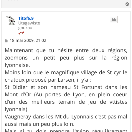
a
u
Titof6.9
t
Utagawiste
gourou
M
18 mai 2009, 21:02
e
s
Maintenant que tu hésite entre deux régions,
s
zoomons un petit peu plus sur la région
a
g
lyonnaise.
e
Moins loin que le magnifique village de St cyr le
chatoux proposé par Larsen, il y'a :
St Didier et son hameau St Fortunat dans les
Mont d'Or (Au portes de Lyon, en plein coeur
d'un des meilleurs terrain de jeu de vttistes
lyonnais)
Vaugneray dans les Mt du Lyonnais c'est pas mal
aussi mais un peu plus loin.
Mais si tu dois prendre l'avion régulièrement