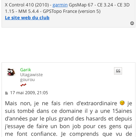
X Control 410 (2010) -
garmin
GpsMap 67 - CE 3.24 - CE 3D
1.15 - MM 5.4.4 - GPSTopo France (version 5)
Le site web du club
a
u
t
Garik
Utagawiste
gourou
M
17 mai 2009, 21:05
e
s
Mais non, je ne fais rien d'extraordinaire
je
s
suis tombé dans ce domaine il y a une 15aines
a
g
d'années par le plus grand des hasards et depuis
e
j'essaye de faire un bon job pour ces gens qui
me font confiance. Je comprends que vu de