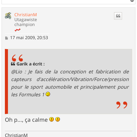
a
u
ChristianM
t
Utagawiste
champion
M
17 mai 2009, 20:53
e
s
s
a
g
Garik a écrit :
e
@Lio : Je fais de la conception et fabrication de
capteurs d'accélération/Vibration/Force/pression
pour le sport automobile et principalement pour
les Formules 1
Oh p..., ça calme
ChristianM