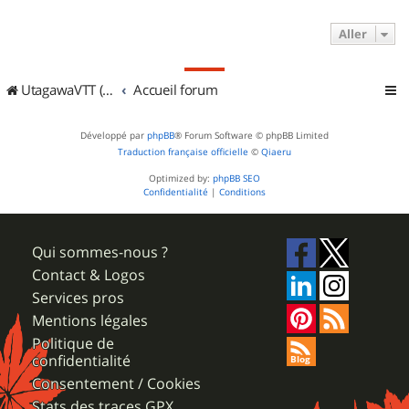
Aller
UtagawaVTT (Randos VTT et VTTAE avec traces GPS)
Accueil forum
Développé par
phpBB
® Forum Software © phpBB Limited
Traduction française officielle
©
Qiaeru
Optimized by:
phpBB SEO
Confidentialité
|
Conditions
Qui sommes-nous ?
Contact & Logos
Services pros
Mentions légales
Politique de
confidentialité
Consentement / Cookies
Stats des traces GPX