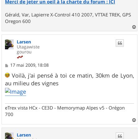
Merci de jeter un oeil à la charte du forum : ICI
Gérald, Var, Lapierre X-Control 410 2007, VTTAE TREK, GPS
Oregon 600
a
u
Larsen
t
Utagawiste
gourou
M
17 mai 2009, 18:08
e
s
Voilà, j'ai pensé à toi ce matin, 30km de Lyon,
s
au milieu des vignes
a
g
e
eTrex vista HCx - CE3D - Memorymap Alpes v5 - Orégon
700
a
u
Larsen
t