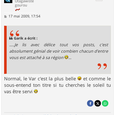
Utagawiste
gourou
M
17 mai 2009, 17:54
e
s
s
a
g
Garik a écrit :
e
.....Je lis avec délice tout vos posts, c'est
absolument génial de voir combien chacun d'entre
vous est attaché à sa région
...
Normal, le Var c'est la plus belle
et comme le
sous-entend ton titre si tu cherches le soleil tu
vas être servi