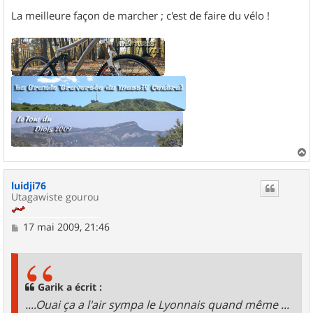
La meilleure façon de marcher ; c'est de faire du vélo !
a
u
luidji76
t
Utagawiste gourou
M
17 mai 2009, 21:46
e
s
s
a
g
Garik a écrit :
e
....Ouai ça a l'air sympa le Lyonnais quand même ...