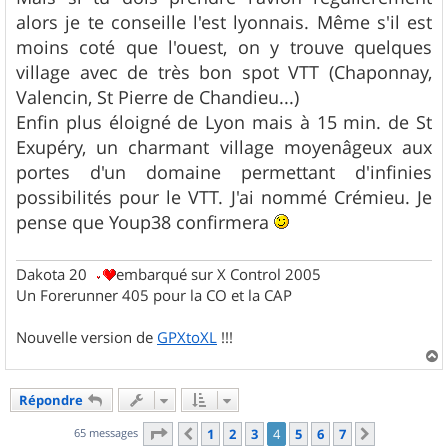
alors je te conseille l'est lyonnais. Même s'il est
moins coté que l'ouest, on y trouve quelques
village avec de très bon spot VTT (Chaponnay,
Valencin, St Pierre de Chandieu...)
Enfin plus éloigné de Lyon mais à 15 min. de St
Exupéry, un charmant village moyenâgeux aux
portes d'un domaine permettant d'infinies
possibilités pour le VTT. J'ai nommé Crémieu. Je
pense que Youp38 confirmera
Dakota 20
embarqué sur X Control 2005
Un Forerunner 405 pour la CO et la CAP
Nouvelle version de
GPXtoXL
!!!
a
u
Répondre
t
Page
4
sur
7
65 messages
1
2
3
4
5
6
7
Précédent
Suivant