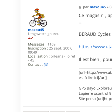
M
par
maxou45
»
0
e
s
Ce magasin , ap
s
...
a
g
maxou45
e
BERAUD Cycles ,
Utagawiste gourou
Messages :
1169
https://www.uta
Inscription :
25 sept. 2007,
09:49
Localisation :
orleans - loiret
Il est bien , pou
- 45
C
Contact :
o
n
[url=http://www.ut
t
est à lire ici[/url]
a
c
GPS Bayo Exploreu
t
e
Lapierre xcontrol 
r
Site perso [url]http:
m
a
x
o