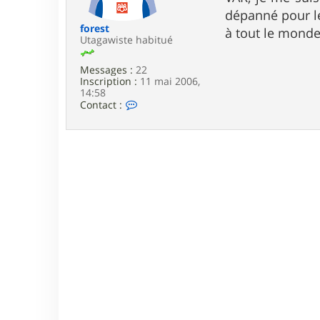
e
dépanné pour l
forest
à tout le mond
Utagawiste habitué
Messages :
22
Inscription :
11 mai 2006,
14:58
C
Contact :
o
n
t
a
c
t
e
r
f
o
r
e
s
t