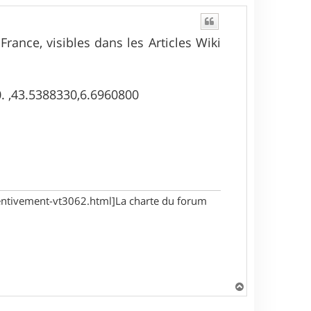
rance, visibles dans les Articles Wiki
0. ,43.5388330,6.6960800
tentivement-vt3062.html]La charte du forum
H
a
u