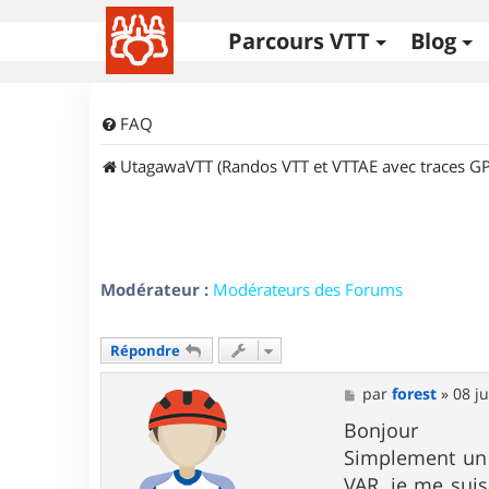
Parcours VTT
Blog
FAQ
UtagawaVTT (Randos VTT et VTTAE avec traces GP
Modérateur :
Modérateurs des Forums
Répondre
M
par
forest
»
08 j
e
s
Bonjour
s
Simplement un 
a
g
VAR, je me sui