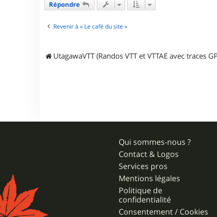
Répondre
u
4
5
Revenir à « Le café du site »
UtagawaVTT (Randos VTT et VTTAE avec traces GP
Qui sommes-nous ?
Contact & Logos
Services pros
Mentions légales
Politique de
confidentialité
Consentement / Cookies