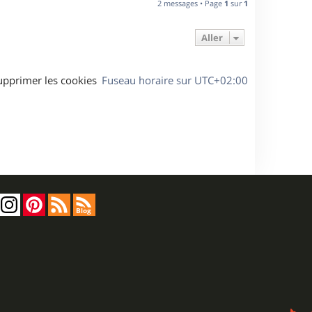
2 messages • Page
1
sur
1
t
Aller
upprimer les cookies
Fuseau horaire sur
UTC+02:00