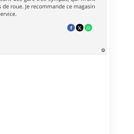
 de roue. Je recommande ce magasin
ervice.
H
a
u
t