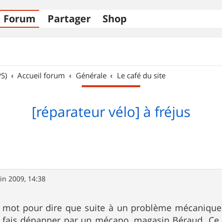
Forum
Partager
Shop
S)
Accueil forum
Générale
Le café du site
[réparateur vélo] à fréjus
uin 2009, 14:38
mot pour dire que suite à un problème mécanique, 
s fais dépanner par un mécano, magasin Béraud. Ce 