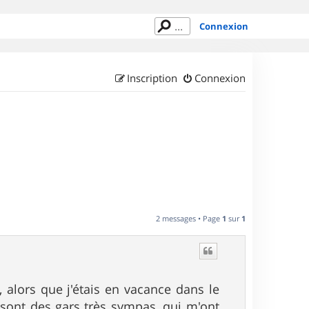
Connexion
Inscription
Connexion
2 messages • Page
1
sur
1
alors que j'étais en vacance dans le
sont des gars très sympas, qui m'ont