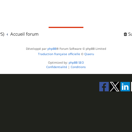
S)
Accueil forum
S
Développé par
phpBB
® Forum Software © phpBB Limited
Traduction française officielle
©
Qiaeru
Optimized by:
phpBB SEO
Confidentialité
|
Conditions