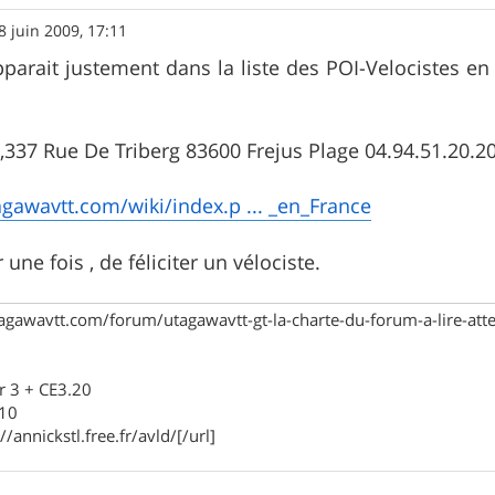
8 juin 2009, 17:11
parait justement dans la liste des POI-Velocistes en F
337 Rue De Triberg 83600 Frejus Plage 04.94.51.20.2
gawavtt.com/wiki/index.p ... _en_France
r une fois , de féliciter un vélociste.
agawavtt.com/forum/utagawavtt-gt-la-charte-du-forum-a-lire-at
r 3 + CE3.20
910
//annickstl.free.fr/avld/[/url]