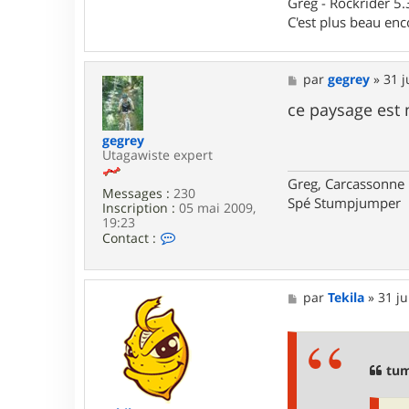
Greg - Rockrider 5.
t
h
C'est plus beau enc
a
r
M
par
gegrey
»
31 j
e
s
ce paysage est
s
a
gegrey
g
Utagawiste expert
e
Greg, Carcassonne
Messages :
230
Spé Stumpjumper
Inscription :
05 mai 2009,
19:23
C
Contact :
o
n
t
a
M
par
Tekila
»
31 ju
c
e
t
s
e
s
r
a
g
g
tum
e
e
g