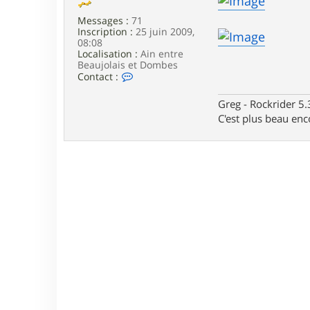
e
Messages :
71
Inscription :
25 juin 2009,
08:08
Localisation :
Ain entre
Beaujolais et Dombes
C
Contact :
o
n
Greg - Rockrider 5.
t
C'est plus beau enc
a
c
t
e
r
E
i
b
i
t
h
a
r