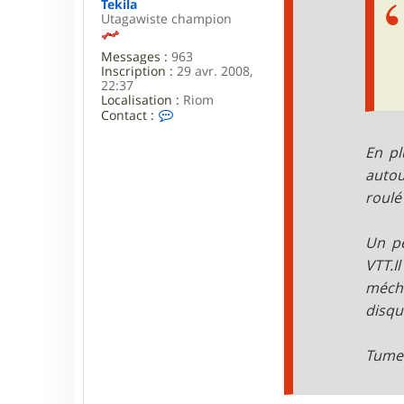
r
Tekila
e
Utagawiste champion
y
Messages :
963
Inscription :
29 avr. 2008,
22:37
Localisation :
Riom
C
Contact :
o
n
En pl
t
a
autou
c
roulé
t
e
r
Un pe
T
e
VTT.
k
i
mécha
l
disqu
a
Tumeb