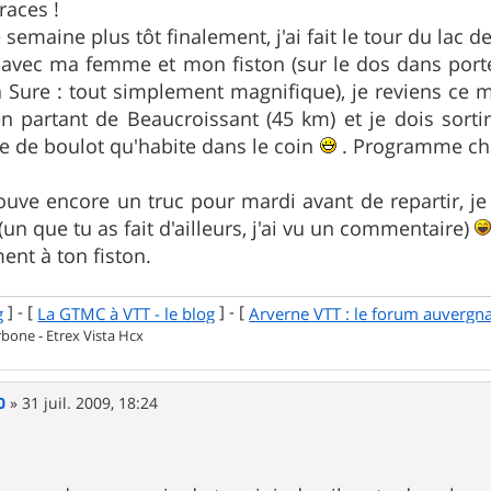
races !
 semaine plus tôt finalement, j'ai fait le tour du lac 
avec ma femme et mon fiston (sur le dos dans porte
a Sure : tout simplement magnifique), je reviens ce ma
 partant de Beaucroissant (45 km) et je dois sort
e de boulot qu'habite dans le coin
. Programme char
trouve encore un truc pour mardi avant de repartir, je
(un que tu as fait d'ailleurs, j'ai vu un commentaire)
ent à ton fiston.
] - [
] - [
g
La GTMC à VTT - le blog
Arverne VTT : le forum auvergn
one - Etrex Vista Hcx
0
»
31 juil. 2009, 18:24