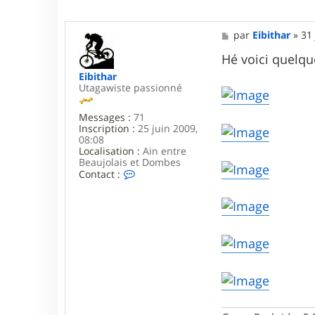
M
par
Eibithar
»
31 
e
s
Hé voici quelq
s
Eibithar
a
Utagawiste passionné
g
e
Messages :
71
Inscription :
25 juin 2009,
08:08
Localisation :
Ain entre
Beaujolais et Dombes
C
Contact :
o
n
t
a
c
t
e
r
E
i
b
i