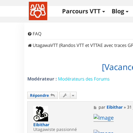
Parcours VTT
Blog
FAQ
UtagawaVTT (Randos VTT et VTTAE avec traces GP
[Vacance
Modérateur :
Modérateurs des Forums
Répondre
M
par
Eibithar
»
31 
e
s
s
Eibithar
a
Utagawiste passionné
g