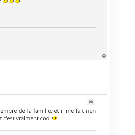
es
H
a
u
t
embre de la famille, et il me fait rien
nt c'est vraiment cool