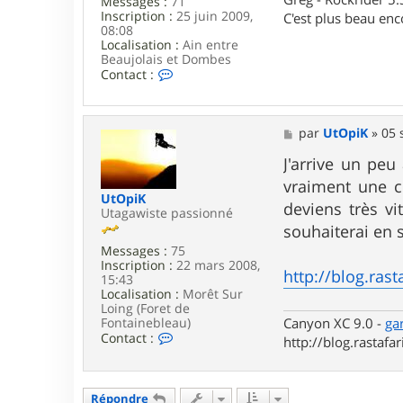
Messages :
71
5
Inscription :
25 juin 2009,
0
C'est plus beau enc
08:08
Localisation :
Ain entre
Beaujolais et Dombes
C
Contact :
o
n
t
a
M
par
UtOpiK
»
05 
c
e
t
s
J'arrive un peu
e
s
vraiment une c
r
a
UtOpiK
E
g
deviens très v
Utagawiste passionné
i
e
souhaiterai en 
b
i
Messages :
75
t
Inscription :
22 mars 2008,
http://blog.rast
h
15:43
a
Localisation :
Morêt Sur
r
Loing (Foret de
Canyon XC 9.0 -
ga
Fontainebleau)
C
Contact :
http://blog.rastafari
o
n
t
a
Répondre