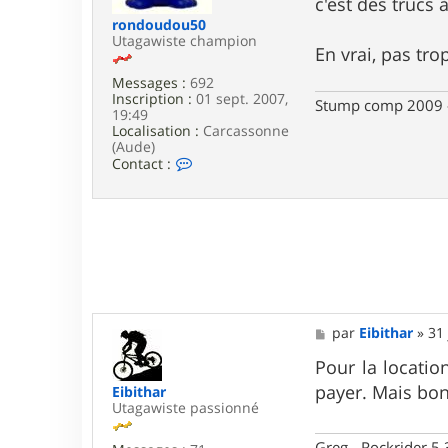
c'est des trucs 
e
rondoudou50
Utagawiste champion
En vrai, pas tro
Messages :
692
Inscription :
01 sept. 2007,
Stump comp 2009 - 
19:49
Localisation :
Carcassonne
(Aude)
C
Contact :
o
n
t
a
c
t
e
r
r
o
M
par
Eibithar
»
31 
n
e
d
s
Pour la location
o
s
u
payer. Mais bon
Eibithar
a
d
Utagawiste passionné
g
o
e
u
Greg - Rockrider 5.