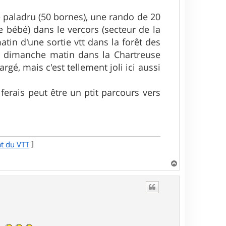
de paladru (50 bornes), une rando de 20
 bébé) dans le vercors (secteur de la
tin d'une sortie vtt dans la forêt des
ir dimanche matin dans la Chartreuse
gé, mais c'est tellement joli ici aussi
 ferais peut être un ptit parcours vers
]
at du VTT
H
a
u
t