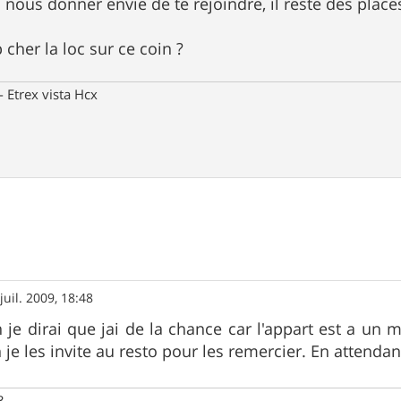
à nous donner envie de te rejoindre, il reste des plac
p cher la loc sur ce coin ?
Etrex vista Hcx
juil. 2009, 18:48
 je dirai que jai de la chance car l'appart est a un m
 je les invite au resto pour les remercier. En attenda
3