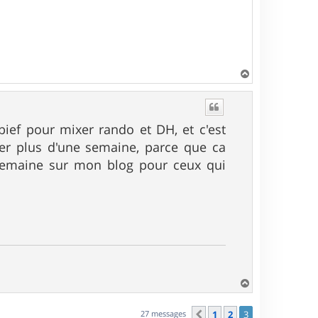
H
a
u
t
abief pour mixer rando et DH, et c'est
ter plus d'une semaine, parce que ca
a semaine sur mon blog pour ceux qui
H
a
u
27 messages
1
2
3
Précédent
t