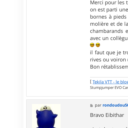
Merci pour les t
on est parti une
bornes à pieds 
molière et de l
chambarands en
avec un collègu
il faut que je 
rives ou voiron 
Bon rétablissem
[
Tekila VTT - le blo
Stumpjumper EVO Carb
M
par
rondoudou5
e
s
Bravo Eibithar
s
a
g