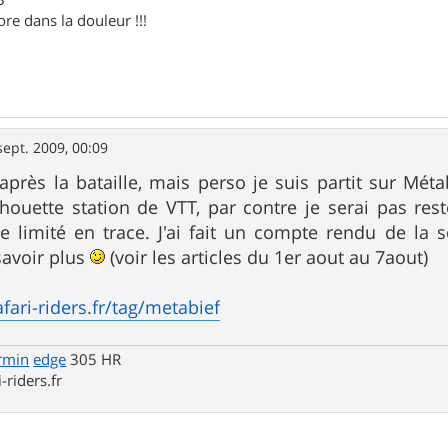
ore dans la douleur !!!
sept. 2009, 00:09
 après la bataille, mais perso je suis partit sur Mét
houette station de VTT, par contre je serai pas res
ite limité en trace. J'ai fait un compte rendu de l
savoir plus
(voir les articles du 1er aout au 7aout)
afari-riders.fr/tag/metabief
rmin
edge
305 HR
-riders.fr