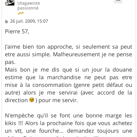
Utagawiste
passionné
M
26 juil. 2009, 15:07
e
s
Pierre 57,
s
a
g
J'aime bien ton approche, si seulement sa peut
e
etre aussi simple. Malheureusement je ne pense
pas.
Mais bon je me dis que si un jour la douane
estime que la marchandise ne peut pas etre
mise à la consommation (genre petit défaut ou
autre) alors je me servirai (avec accord de la
direction
) pour me servir.
N'empèche qu'il se font une bonne marge les
kikis !!! Alors la prochaine fois que vous achetez
un vtt, une fourche... demandez toujours une