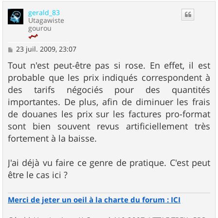
u
gerald_83
t
Utagawiste
gourou
M
23 juil. 2009, 23:07
e
s
Tout n'est peut-être pas si rose. En effet, il est
s
probable que les prix indiqués correspondent à
a
g
des tarifs négociés pour des quantités
e
importantes. De plus, afin de diminuer les frais
de douanes les prix sur les factures pro-format
sont bien souvent revus artificiellement très
fortement à la baisse.
J'ai déjà vu faire ce genre de pratique. C'est peut
être le cas ici ?
Merci de jeter un oeil à la charte du forum : ICI