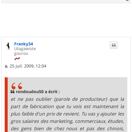
a
u
t
Franky34
Utagawiste
gourou
M
25 juil. 2009, 12:04
e
s
s
a
g
rondoudou50 a écrit :
e
et ne pas oublier (parole de producteur) que la
part de fabrication que tu vois est maintenant la
plus faible d'un prix de revient. Tu vas y ajouter les
gros salaires des marketing, commerciaux, études,
des gens bien de chez nous et pas des chinois,