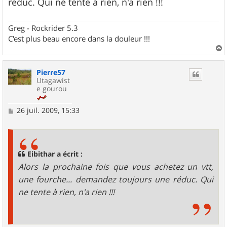
réduc. Qui ne tente à rien, n'a rien !!!
Greg - Rockrider 5.3
C'est plus beau encore dans la douleur !!!
a
u
Pierre57
t
Utagawist
e gourou
M
26 juil. 2009, 15:33
e
s
s
a
g
Eibithar a écrit :
e
Alors la prochaine fois que vous achetez un vtt,
une fourche... demandez toujours une réduc. Qui
ne tente à rien, n'a rien !!!