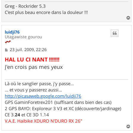
Greg - Rockrider 5.3
C'est plus beau encore dans la douleur !!!
a
u
luidji76
t
Utagawiste gourou
M
23 juil. 2009, 22:26
e
s
HAL LU CI NANT !!!!!!!
s
J'en crois pas mes yeux
a
g
e
Là où le sanglier passe, j'y passe...
... et vous y passerez aussi...
http://picasaweb.google.com/luidji76
GPS GaminForetrex201 (suffisant dans bien des cas)
2 GPS BAYO: Exploreur 3 V3 et XC (découverte/jardinage)
CE 3.
24
et CE 3D 1.14
V.A.E. Haibike XDURO N'DURO RX 26"
a