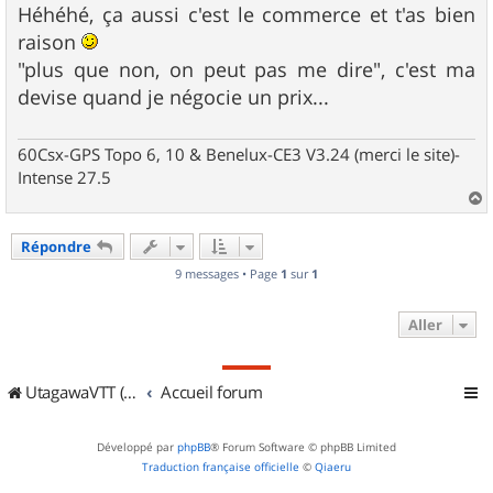
Héhéhé, ça aussi c'est le commerce et t'as bien
raison
"plus que non, on peut pas me dire", c'est ma
devise quand je négocie un prix...
60Csx-GPS Topo 6, 10 & Benelux-CE3 V3.24 (merci le site)-
Intense 27.5
a
u
Répondre
t
9 messages • Page
1
sur
1
Aller
UtagawaVTT (Randos VTT et VTTAE avec traces GPS)
Accueil forum
Développé par
phpBB
® Forum Software © phpBB Limited
Traduction française officielle
©
Qiaeru