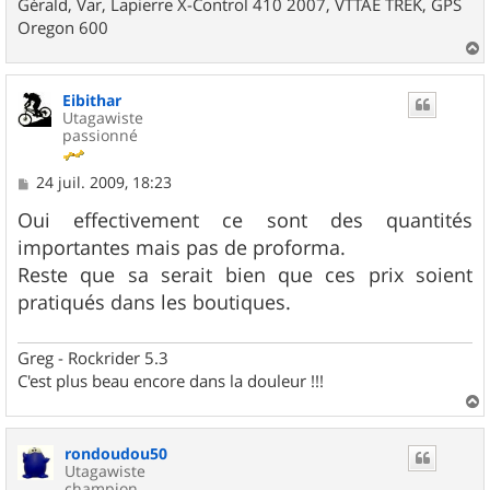
Gérald, Var, Lapierre X-Control 410 2007, VTTAE TREK, GPS
Oregon 600
a
u
Eibithar
t
Utagawiste
passionné
M
24 juil. 2009, 18:23
e
s
Oui effectivement ce sont des quantités
s
importantes mais pas de proforma.
a
g
Reste que sa serait bien que ces prix soient
e
pratiqués dans les boutiques.
Greg - Rockrider 5.3
C'est plus beau encore dans la douleur !!!
a
u
rondoudou50
t
Utagawiste
champion