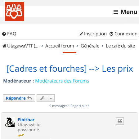
Menu
FAQ
Inscription
Connexion
UtagawaVTT (Randos VTT et VTTAE avec traces GPS)
Accueil forum
Générale
Le café du site
[Cadres et fourches] --> Les prix
Modérateur :
Modérateurs des Forums
Répondre
9 messages • Page
1
sur
1
Eibithar
Utagawiste
passionné