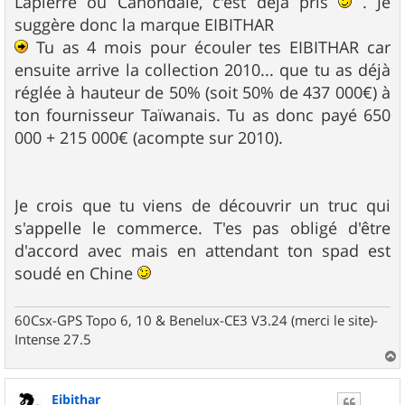
Lapierre ou Canondale, c'est déjà pris
. Je
suggère donc la marque EIBITHAR
Tu as 4 mois pour écouler tes EIBITHAR car
ensuite arrive la collection 2010... que tu as déjà
réglée à hauteur de 50% (soit 50% de 437 000€) à
ton fournisseur Taïwanais. Tu as donc payé 650
000 + 215 000€ (acompte sur 2010).
Je crois que tu viens de découvrir un truc qui
s'appelle le commerce. T'es pas obligé d'être
d'accord avec mais en attendant ton spad est
soudé en Chine
60Csx-GPS Topo 6, 10 & Benelux-CE3 V3.24 (merci le site)-
Intense 27.5
a
u
Eibithar
t