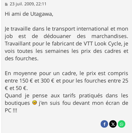
M
23 juil. 2009, 22:11
e
s
Hi ami de Utagawa,
s
a
g
Je travaille dans le transport international et mon
e
job est de dédouaner des marchandises.
Travaillant pour le fabricant de VTT Look Cycle, je
vois toutes les semaines les prix des cadres et
des fourches.
En moyenne pour un cadre, le prix est compris
entre 150 € et 300 € et pour les fourches entre 25
€ et 50 €.
Quand je pense aux tarifs pratiqués dans les
boutiques
j'en suis fou devant mon écran de
PC !!!