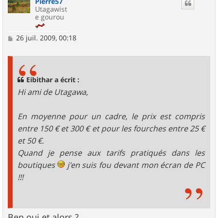
Pierre57
t
Utagawist
e gourou
M
26 juil. 2009, 00:18
e
s
s
a
g
Eibithar a écrit :
e
Hi ami de Utagawa,
En moyenne pour un cadre, le prix est compris
entre 150 € et 300 € et pour les fourches entre 25 €
et 50 €.
Quand je pense aux tarifs pratiqués dans les
boutiques
j'en suis fou devant mon écran de PC
!!!
Ben oui et alors ?