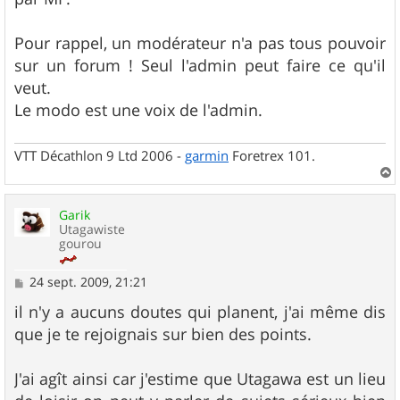
e
Pour rappel, un modérateur n'a pas tous pouvoir
sur un forum ! Seul l'admin peut faire ce qu'il
veut.
Le modo est une voix de l'admin.
VTT Décathlon 9 Ltd 2006 -
garmin
Foretrex 101.
a
u
Garik
t
Utagawiste
gourou
M
24 sept. 2009, 21:21
e
s
il n'y a aucuns doutes qui planent, j'ai même dis
s
que je te rejoignais sur bien des points.
a
g
e
J'ai agît ainsi car j'estime que Utagawa est un lieu