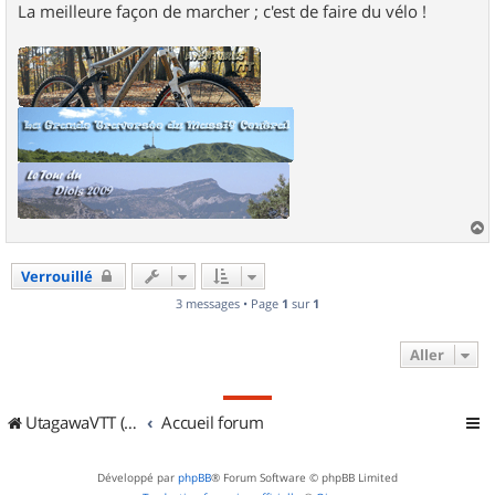
La meilleure façon de marcher ; c'est de faire du vélo !
a
u
Verrouillé
t
3 messages • Page
1
sur
1
Aller
UtagawaVTT (Randos VTT et VTTAE avec traces GPS)
Accueil forum
Développé par
phpBB
® Forum Software © phpBB Limited