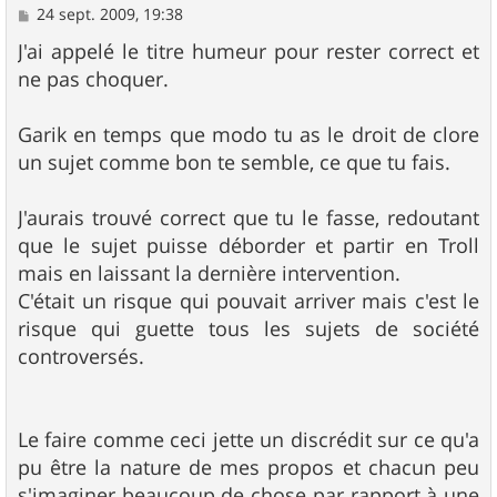
M
24 sept. 2009, 19:38
e
s
J'ai appelé le titre humeur pour rester correct et
s
ne pas choquer.
a
g
e
Garik en temps que modo tu as le droit de clore
un sujet comme bon te semble, ce que tu fais.
J'aurais trouvé correct que tu le fasse, redoutant
que le sujet puisse déborder et partir en Troll
mais en laissant la dernière intervention.
C'était un risque qui pouvait arriver mais c'est le
risque qui guette tous les sujets de société
controversés.
Le faire comme ceci jette un discrédit sur ce qu'a
pu être la nature de mes propos et chacun peu
s'imaginer beaucoup de chose par rapport à une