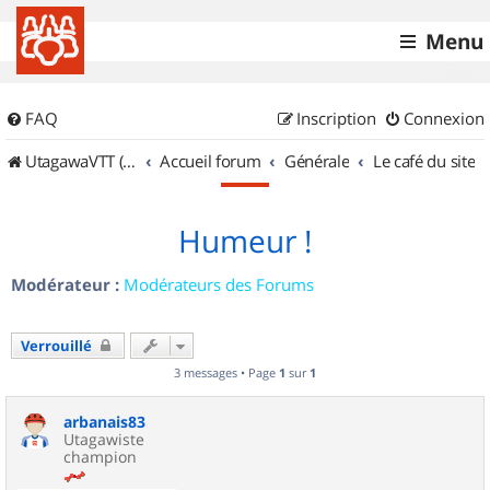
Menu
FAQ
Inscription
Connexion
UtagawaVTT (Randos VTT et VTTAE avec traces GPS)
Accueil forum
Générale
Le café du site
Humeur !
Modérateur :
Modérateurs des Forums
Verrouillé
3 messages • Page
1
sur
1
arbanais83
Utagawiste
champion