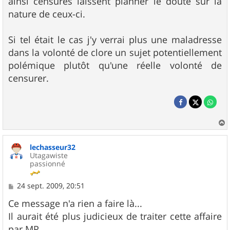
ainsi censurés laissent planner le doute sur la
nature de ceux-ci.
Si tel était le cas j'y verrai plus une maladresse
dans la volonté de clore un sujet potentiellement
polémique plutôt qu'une réelle volonté de
censurer.
a
u
lechasseur32
t
Utagawiste
passionné
M
24 sept. 2009, 20:51
e
s
Ce message n'a rien a faire là...
s
Il aurait été plus judicieux de traiter cette affaire
a
g
par MP.