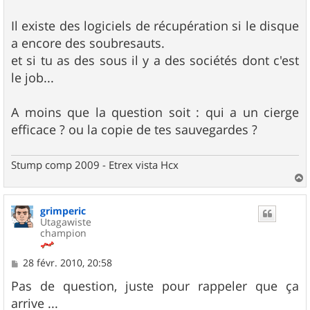
a
g
Il existe des logiciels de récupération si le disque
e
a encore des soubresauts.
et si tu as des sous il y a des sociétés dont c'est
le job...
A moins que la question soit : qui a un cierge
efficace ? ou la copie de tes sauvegardes ?
Stump comp 2009 - Etrex vista Hcx
a
u
grimperic
t
Utagawiste
champion
M
28 févr. 2010, 20:58
e
s
Pas de question, juste pour rappeler que ça
s
arrive ...
a