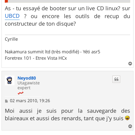
As - tu essayé de booter sur un live CD linux? sur
UBCD
? ou encore les outils de recup du
constructeur de ton disque?
Cyrille
Nakamura summit ltd (très modifié) - Yéti asr5
Foretrex 101 - Etrex Vista HCx
a
u
Neyod80
t
Utagawiste
expert
M
02 mars 2010, 19:26
e
s
Moi aussi je suis pour la sauvegarde des
s
blaireaux et aussi des renards, tant que j'y suis
a
g
e
a