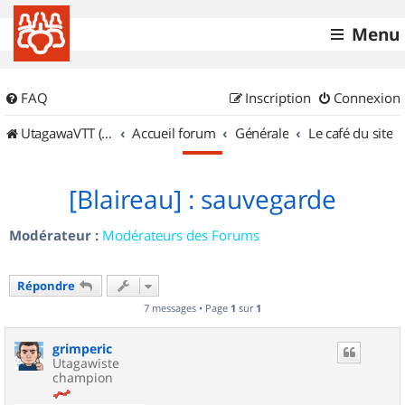
Menu
FAQ
Inscription
Connexion
UtagawaVTT (Randos VTT et VTTAE avec traces GPS)
Accueil forum
Générale
Le café du site
[Blaireau] : sauvegarde
Modérateur :
Modérateurs des Forums
Répondre
7 messages • Page
1
sur
1
grimperic
Utagawiste
champion