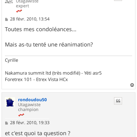
Utagawiste
expert
M
28 févr. 2010, 13:54
e
s
Toutes mes condoléances...
s
a
g
Mais as-tu tenté une réanimation?
e
Cyrille
Nakamura summit ltd (très modifié) - Yéti asr5
Foretrex 101 - Etrex Vista HCx
a
u
rondoudou50
t
Utagawiste
champion
M
28 févr. 2010, 19:33
e
s
et c'est quoi ta question ?
s