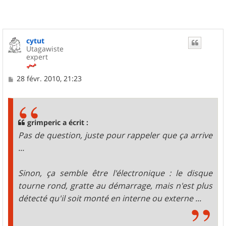
cytut
Utagawiste
expert
M
28 févr. 2010, 21:23
e
s
s
a
g
grimperic a écrit :
e
Pas de question, juste pour rappeler que ça arrive
...
Sinon, ça semble être l'électronique : le disque
tourne rond, gratte au démarrage, mais n'est plus
détecté qu'il soit monté en interne ou externe ...