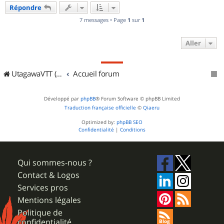
u
Répondre
t
7 messages • Page
1
sur
1
Aller
UtagawaVTT (Randos VTT et VTTAE avec traces GPS)
Accueil forum
Développé par
phpBB
® Forum Software © phpBB Limited
Traduction française officielle
©
Qiaeru
Optimized by:
phpBB SEO
Confidentialité
|
Conditions
Qui sommes-nous ?
Contact & Logos
Services pros
Mentions légales
Politique de
confidentialité