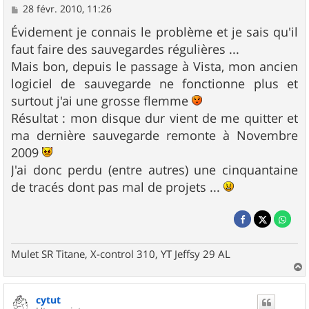
M
28 févr. 2010, 11:26
e
s
Évidement je connais le problème et je sais qu'il
s
faut faire des sauvegardes régulières ...
a
g
Mais bon, depuis le passage à Vista, mon ancien
e
logiciel de sauvegarde ne fonctionne plus et
surtout j'ai une grosse flemme
Résultat : mon disque dur vient de me quitter et
ma dernière sauvegarde remonte à Novembre
2009
J'ai donc perdu (entre autres) une cinquantaine
de tracés dont pas mal de projets ...
Mulet SR Titane, X-control 310, YT Jeffsy 29 AL
a
u
cytut
t