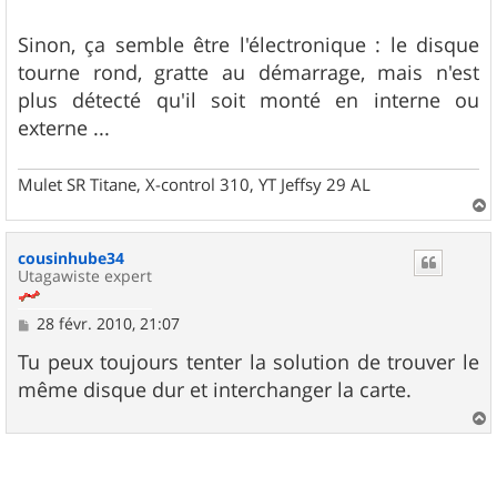
g
e
Sinon, ça semble être l'électronique : le disque
tourne rond, gratte au démarrage, mais n'est
plus détecté qu'il soit monté en interne ou
externe ...
Mulet SR Titane, X-control 310, YT Jeffsy 29 AL
a
u
cousinhube34
t
Utagawiste expert
M
28 févr. 2010, 21:07
e
s
Tu peux toujours tenter la solution de trouver le
s
même disque dur et interchanger la carte.
a
g
e
a
u
t