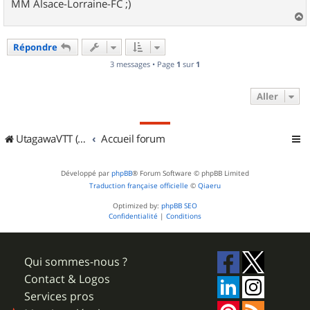
MM Alsace-Lorraine-FC ;)
a
u
Répondre
t
3 messages • Page
1
sur
1
Aller
UtagawaVTT (Randos VTT et VTTAE avec traces GPS)
Accueil forum
Développé par
phpBB
® Forum Software © phpBB Limited
Traduction française officielle
©
Qiaeru
Optimized by:
phpBB SEO
Confidentialité
|
Conditions
Qui sommes-nous ?
Contact & Logos
Services pros