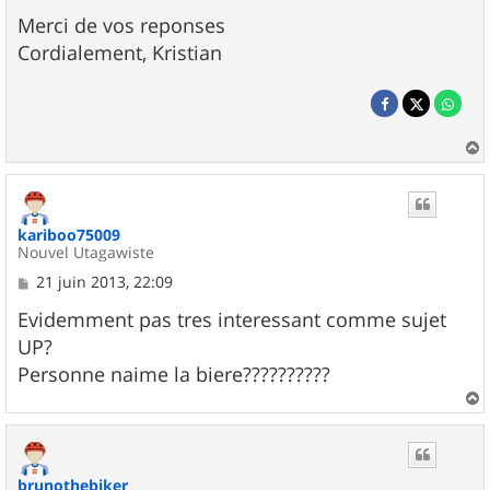
Merci de vos reponses
Cordialement, Kristian
a
u
t
kariboo75009
Nouvel Utagawiste
M
21 juin 2013, 22:09
e
s
Evidemment pas tres interessant comme sujet
s
UP?
a
g
Personne naime la biere??????????
e
a
u
t
brunothebiker