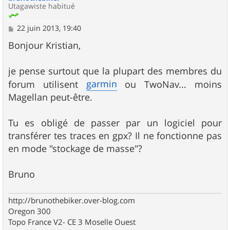
Utagawiste habitué
M
22 juin 2013, 19:40
e
s
Bonjour Kristian,
s
a
g
je pense surtout que la plupart des membres du
e
garmin
forum utilisent
ou TwoNav... moins
Magellan peut-être.
Tu es obligé de passer par un logiciel pour
transférer tes traces en gpx? Il ne fonctionne pas
en mode "stockage de masse"?
Bruno
http://brunothebiker.over-blog.com
Oregon 300
Topo France V2- CE 3 Moselle Ouest