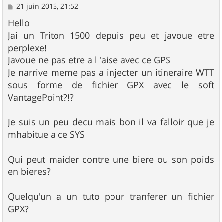
M
21 juin 2013, 21:52
e
s
Hello
s
Jai un Triton 1500 depuis peu et javoue etre
a
g
perplexe!
e
Javoue ne pas etre a l 'aise avec ce GPS
Je narrive meme pas a injecter un itineraire WTT
sous forme de fichier GPX avec le soft
VantagePoint?!?
Je suis un peu decu mais bon il va falloir que je
mhabitue a ce SYS
Qui peut maider contre une biere ou son poids
en bieres?
Quelqu'un a un tuto pour tranferer un fichier
GPX?