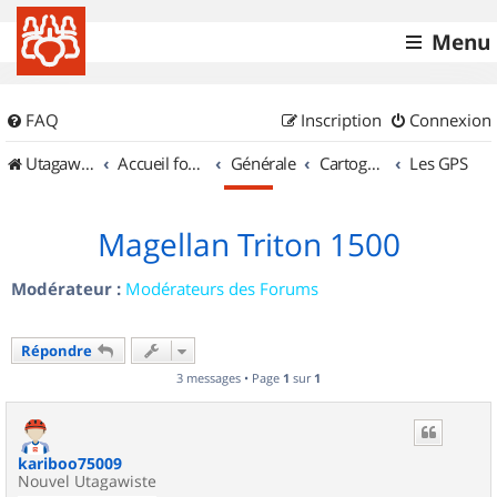
Menu
FAQ
Inscription
Connexion
UtagawaVTT (Randos VTT et VTTAE avec traces GPS)
Accueil forum
Générale
Cartographie et GPS
Les GPS
Magellan Triton 1500
Modérateur :
Modérateurs des Forums
Répondre
3 messages • Page
1
sur
1
kariboo75009
Nouvel Utagawiste