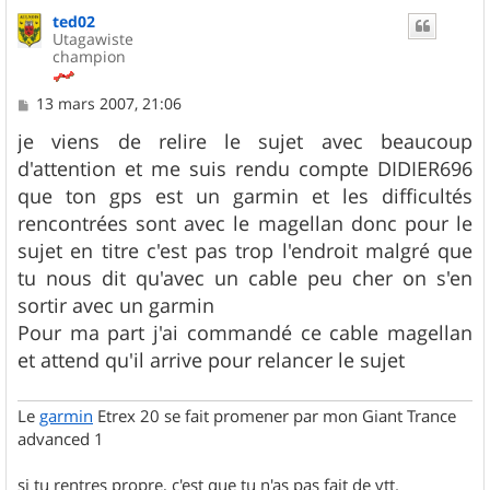
u
ted02
t
Utagawiste
champion
M
13 mars 2007, 21:06
e
s
je viens de relire le sujet avec beaucoup
s
d'attention et me suis rendu compte DIDIER696
a
g
que ton gps est un garmin et les difficultés
e
rencontrées sont avec le magellan donc pour le
sujet en titre c'est pas trop l'endroit malgré que
tu nous dit qu'avec un cable peu cher on s'en
sortir avec un garmin
Pour ma part j'ai commandé ce cable magellan
et attend qu'il arrive pour relancer le sujet
Le
garmin
Etrex 20 se fait promener par mon Giant Trance
advanced 1
si tu rentres propre, c'est que tu n'as pas fait de vtt.