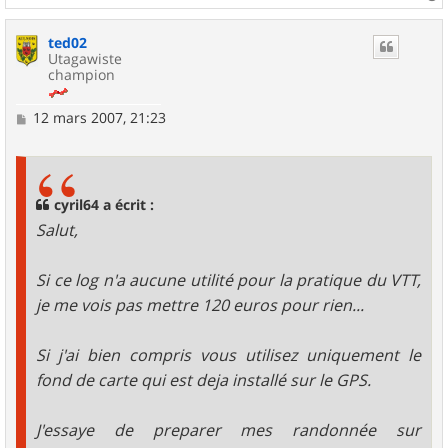
a
u
ted02
t
Utagawiste
champion
M
12 mars 2007, 21:23
e
s
s
a
g
cyril64 a écrit :
e
Salut,
Si ce log n'a aucune utilité pour la pratique du VTT,
je me vois pas mettre 120 euros pour rien...
Si j'ai bien compris vous utilisez uniquement le
fond de carte qui est deja installé sur le GPS.
J'essaye de preparer mes randonnée sur