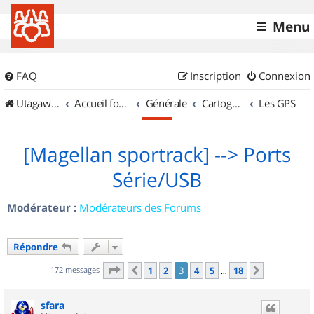
Menu
FAQ
Inscription
Connexion
UtagawaVTT (Randos VTT et VTTAE avec traces GPS)
Accueil forum
Générale
Cartographie et GPS
Les GPS
[Magellan sportrack] --> Ports
Série/USB
Modérateur :
Modérateurs des Forums
Répondre
Page
3
sur
18
172 messages
1
2
3
4
5
18
Précédent
Suivant
…
sfara