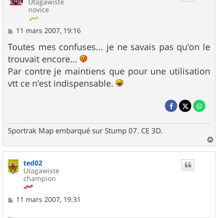
Utagawiste
novice
M
11 mars 2007, 19:16
e
s
Toutes mes confuses... je ne savais pas qu'on le
s
trouvait encore...
a
g
Par contre je maintiens que pour une utilisation
e
vtt ce n'est indispensable.
Sportrak Map embarqué sur Stump 07. CE 3D.
a
u
ted02
t
Utagawiste
champion
M
11 mars 2007, 19:31
e
s