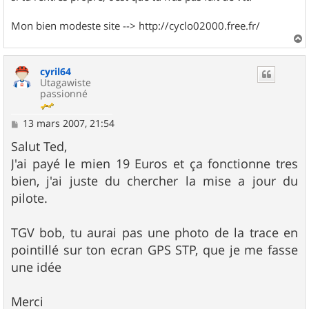
Mon bien modeste site --> http://cyclo02000.free.fr/
a
u
cyril64
t
Utagawiste
passionné
M
13 mars 2007, 21:54
e
s
Salut Ted,
s
J'ai payé le mien 19 Euros et ça fonctionne tres
a
g
bien, j'ai juste du chercher la mise a jour du
e
pilote.
TGV bob, tu aurai pas une photo de la trace en
pointillé sur ton ecran GPS STP, que je me fasse
une idée
Merci