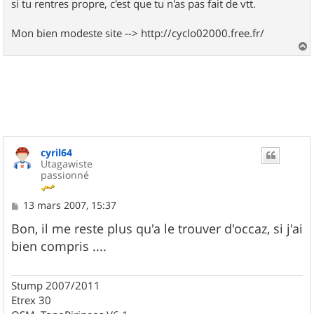
si tu rentres propre, c'est que tu n'as pas fait de vtt.
Mon bien modeste site --> http://cyclo02000.free.fr/
a
u
t
cyril64
Utagawiste
passionné
M
13 mars 2007, 15:37
e
s
Bon, il me reste plus qu'a le trouver d'occaz, si j'ai
s
bien compris ....
a
g
e
Stump 2007/2011
Etrex 30