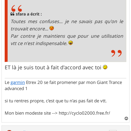
s
a
g
sfara a écrit :
e
Toutes mes confuses... je ne savais pas qu'on le
trouvait encore...
Par contre je maintiens que pour une utilisation
vtt ce n'est indispensable.
ET là je suis tout à fait d'accord avec toi
Le
garmin
Etrex 20 se fait promener par mon Giant Trance
advanced 1
si tu rentres propre, c'est que tu n'as pas fait de vtt.
Mon bien modeste site --> http://cyclo02000.free.fr/
a
u