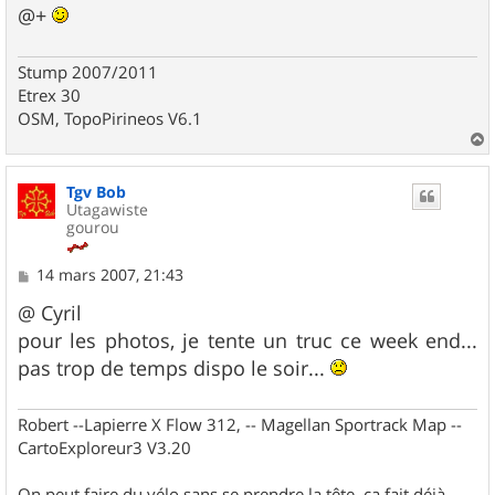
@+
Stump 2007/2011
Etrex 30
OSM, TopoPirineos V6.1
a
u
Tgv Bob
t
Utagawiste
gourou
M
14 mars 2007, 21:43
e
s
@ Cyril
s
pour les photos, je tente un truc ce week end...
a
g
pas trop de temps dispo le soir...
e
Robert --Lapierre X Flow 312, -- Magellan Sportrack Map --
CartoExploreur3 V3.20
On peut faire du vélo sans se prendre la tête, ça fait déjà