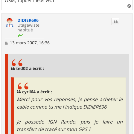
OSM, TopoPirineos V6.1
a
u
DIDIER696
t
Utagawiste
habitué
M
13 mars 2007, 16:36
e
s
s
a
g
ted02 a écrit :
e
cyril64 a écrit :
Merci pour vos reponses, je pense acheter le
cable comme tu me l'indique DIDIER696
Je possede IGN Rando, puis je faire un
transfert de tracé sur mon GPS ?