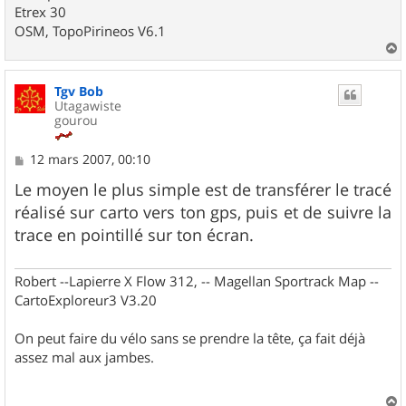
Etrex 30
OSM, TopoPirineos V6.1
a
u
Tgv Bob
t
Utagawiste
gourou
M
12 mars 2007, 00:10
e
s
Le moyen le plus simple est de transférer le tracé
s
réalisé sur carto vers ton gps, puis et de suivre la
a
g
trace en pointillé sur ton écran.
e
Robert --Lapierre X Flow 312, -- Magellan Sportrack Map --
CartoExploreur3 V3.20
On peut faire du vélo sans se prendre la tête, ça fait déjà
assez mal aux jambes.