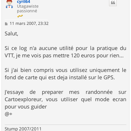
cyril64
t
Utagawiste
passionné
M
11 mars 2007, 23:32
e
s
Salut,
s
a
g
Si ce log n'a aucune utilité pour la pratique du
e
VTT, je me vois pas mettre 120 euros pour rien...
Si j'ai bien compris vous utilisez uniquement le
fond de carte qui est deja installé sur le GPS.
J'essaye de preparer mes randonnée sur
Cartoexploreur, vous utiliser quel mode ecran
pour vous guider
@+
Stump 2007/2011