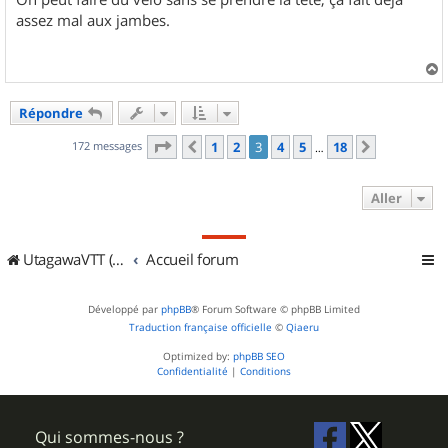
assez mal aux jambes.
a
u
Répondre
t
Page
3
sur
18
172 messages
1
2
3
4
5
18
Précédent
Suivant
…
Aller
UtagawaVTT (Randos VTT et VTTAE avec traces GPS)
Accueil forum
Développé par
phpBB
® Forum Software © phpBB Limited
Traduction française officielle
©
Qiaeru
Optimized by:
phpBB SEO
Confidentialité
|
Conditions
Qui sommes-nous ?